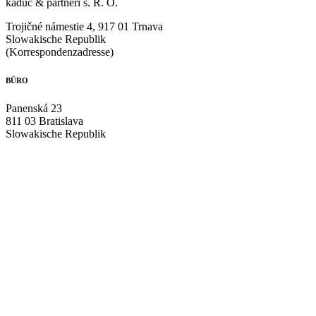
kaduc & partneri s. R. O.
Trojičné námestie 4, 917 01 Trnava
Slowakische Republik
(Korrespondenzadresse)
BÜRO
Panenská 23
811 03 Bratislava
Slowakische Republik