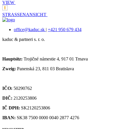
VIEW
STRASSENANSICHT
office@kaduc.sk
|
+421 950 679 434
kaduc & partneri s. r. o.
Hauptsitz:
Trojičné námestie 4, 917 01 Trnava
Zweig:
Panenská 23, 811 03 Bratislava
IČO:
50290762
DIČ:
2120253806
IČ DPH:
SK2120253806
IBAN:
SK38 7500 0000 0040 2877 4276