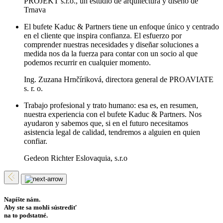
PROJEKT s.r.o., un estudio de arquitectura y diseño de
Trnava
El bufete Kaduc & Partners tiene un enfoque único y centrado
en el cliente que inspira confianza. El esfuerzo por
comprender nuestras necesidades y diseñar soluciones a
medida nos da la fuerza para contar con un socio al que
podemos recurrir en cualquier momento.
Ing. Zuzana Hrnčíriková, directora general de PROAVIATE
s. r. o.
Trabajo profesional y trato humano: esa es, en resumen,
nuestra experiencia con el bufete Kaduc & Partners. Nos
ayudaron y sabemos que, si en el futuro necesitamos
asistencia legal de calidad, tendremos a alguien en quien
confiar.
Gedeon Richter Eslovaquia, s.r.o
Napíšte nám.
Aby ste sa mohli sústrediť
na to podstatné.