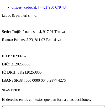
office@kaduc.sk
|
+421 950 679 434
kaduc & partneri s. r. o.
Sede:
Trojičné námestie 4, 917 01 Trnava
Rama:
Panenská 23, 811 03 Bratislava
IČO:
50290762
DIČ:
2120253806
IČ DPH:
SK2120253806
IBAN:
SK38 7500 0000 0040 2877 4276
NEWSLETTER
El derecho en los contextos que dan forma a las decisiones.