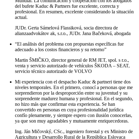
Mundial. La comunicación y cooperación con los abogados
del bufete Kaduc & Partners fue excelente, correcta y
profesional. En resumen, excelente considerando la situación
actual.
JUDr. Gerta Sámelová Flassiková, socia directora de
alianzaadvokátov ak, s.r.o., JUDr. Jana Bačeková, abogada
“El análisis del problema con propuestas específicas fue
adecuado a los costos financieros y su retorno”
Martin ŠMIČKO, director general de RM JET, spol. s r.o.,
venta y servicio autorizado de vehículos ŠKODA – SEAT,
servicio técnico autorizado de VOLVO
Mi experiencia con el despacho Kaduc & partneri tiene dos
niveles temporales. En el primero, conocí a personas que me
sorprendieron por la desproporción entre su juventud y su
sorprendente madurez humana y profesional. En el segundo,
no hizo más que confirmar esta experiencia. Se han
convertido en personas en cuya profesionalidad jurídica
confío plenamente, y siempre espero con ilusión conocerlas,
ya que son muy agradables y mutuamente enriquecedoras.
Ing. Ján Mičovský, CSc., ingeniero forestal y ex Ministro de
Agricultura y Desarrollo Rural de la República Eslovaca