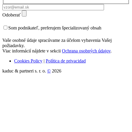
Odoberať
Som podnikateľ, preferujem špecializovaný obsah
Vaše osobné údaje spracúvame za účelom vybavenia Vašej
požiadavky.
Viac informácií nájdete v sekcii
Ochrana osobných údajov
.
Cookies Policy
|
Política de privacidad
kaduc & partneri s. r. o.
©
2026