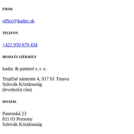
EMAIL
office@kaduc.sk
TELEFON
+421 950 679 434
IRODA ÉS SZÉKHELY
kaduc & partneri s. r. o.
Trojičné námestie 4, 917 01 Trnava
Szlovák Köztársaság
(levelezési cím)
HIVATAL
Panenská 23
811 03 Pozsony
Szlovák Köztársaság