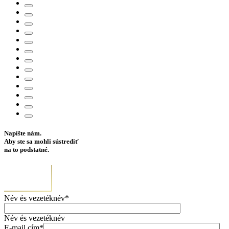
Napíšte nám.
Aby ste sa mohli sústrediť
na to podstatné.
Név és vezetéknév*
Név és vezetéknév
E-mail cím*