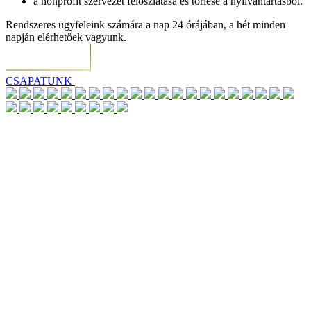
a nonprofit szervezet feloszlatása és törlése a nyilvántartásból.
Rendszeres ügyfeleink számára a nap 24 órájában, a hét minden
napján elérhetőek vagyunk.
CSAPATUNK