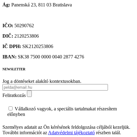
Ág:
Panenská 23, 811 03 Bratislava
IČO:
50290762
DIČ:
2120253806
IČ DPH:
SK2120253806
IBAN:
SK38 7500 0000 0040 2877 4276
NEWSLETTER
Jog a döntéseket alakító kontextusokban.
Feliratkozás
Vállalkozó vagyok, a speciális tartalmakat részesítem
előnyben
Személyes adatait az Ön kérésének feldolgozása céljából kezeljük.
További információt az
Adatvédelmi tájékoztató
részben talál.