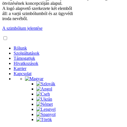
ötvözésének koncepcióján alapul.
A logó alapvető szerkezete két elemből
áll: a varjú szimbólumból és az ügyvédi
iroda nevéből.
A szimbólum jelentése
Rólunk
Szolgáltatások
Támogatjuk
Hivatkozások
Karrier
Kapcsolat