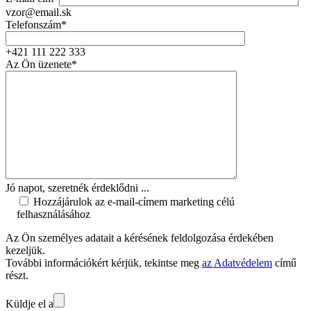
vzor@email.sk
Telefonszám*
+421 111 222 333
Az Ön üzenete*
Jó napot, szeretnék érdeklődni ...
Hozzájárulok az e-mail-címem marketing célú
felhasználásához
Az Ön személyes adatait a kérésének feldolgozása érdekében
kezeljük.
További információkért kérjük, tekintse meg
az Adatvédelem
című
részt.
Küldje el a