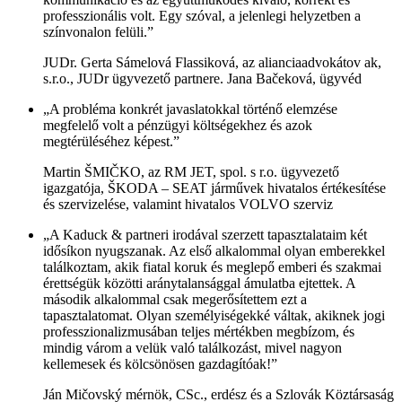
professzionális volt. Egy szóval, a jelenlegi helyzetben a
színvonalon felüli.”
JUDr. Gerta Sámelová Flassiková, az alianciaadvokátov ak,
s.r.o., JUDr ügyvezető partnere. Jana Bačeková, ügyvéd
„A probléma konkrét javaslatokkal történő elemzése
megfelelő volt a pénzügyi költségekhez és azok
megtérüléséhez képest.”
Martin ŠMIČKO, az RM JET, spol. s r.o. ügyvezető
igazgatója, ŠKODA – SEAT járművek hivatalos értékesítése
és szervizelése, valamint hivatalos VOLVO szerviz
„A Kaduck & partneri irodával szerzett tapasztalataim két
idősíkon nyugszanak. Az első alkalommal olyan emberekkel
találkoztam, akik fiatal koruk és meglepő emberi és szakmai
érettségük közötti aránytalansággal ámulatba ejtettek. A
második alkalommal csak megerősítettem ezt a
tapasztalatomat. Olyan személyiségekké váltak, akiknek jogi
professzionalizmusában teljes mértékben megbízom, és
mindig várom a velük való találkozást, mivel nagyon
kellemesek és kölcsönösen gazdagítóak!”
Ján Mičovský mérnök, CSc., erdész és a Szlovák Köztársaság