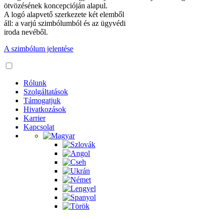
ötvözésének koncepcióján alapul.
A logó alapvető szerkezete két elemből
áll: a varjú szimbólumból és az ügyvédi
iroda nevéből.
A szimbólum jelentése
Rólunk
Szolgáltatások
Támogatjuk
Hivatkozások
Karrier
Kapcsolat