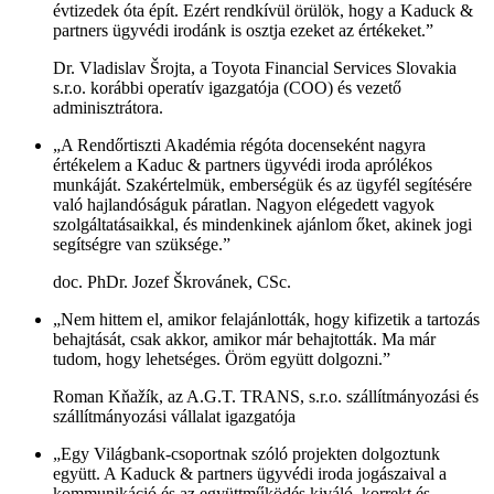
évtizedek óta épít. Ezért rendkívül örülök, hogy a Kaduck &
partners ügyvédi irodánk is osztja ezeket az értékeket.”
Dr. Vladislav Šrojta, a Toyota Financial Services Slovakia
s.r.o. korábbi operatív igazgatója (COO) és vezető
adminisztrátora.
„A Rendőrtiszti Akadémia régóta docenseként nagyra
értékelem a Kaduc & partners ügyvédi iroda aprólékos
munkáját. Szakértelmük, emberségük és az ügyfél segítésére
való hajlandóságuk páratlan. Nagyon elégedett vagyok
szolgáltatásaikkal, és mindenkinek ajánlom őket, akinek jogi
segítségre van szüksége.”
doc. PhDr. Jozef Škrovánek, CSc.
„Nem hittem el, amikor felajánlották, hogy kifizetik a tartozás
behajtását, csak akkor, amikor már behajtották. Ma már
tudom, hogy lehetséges. Öröm együtt dolgozni.”
Roman Kňažík, az A.G.T. TRANS, s.r.o. szállítmányozási és
szállítmányozási vállalat igazgatója
„Egy Világbank-csoportnak szóló projekten dolgoztunk
együtt. A Kaduck & partners ügyvédi iroda jogászaival a
kommunikáció és az együttműködés kiváló, korrekt és