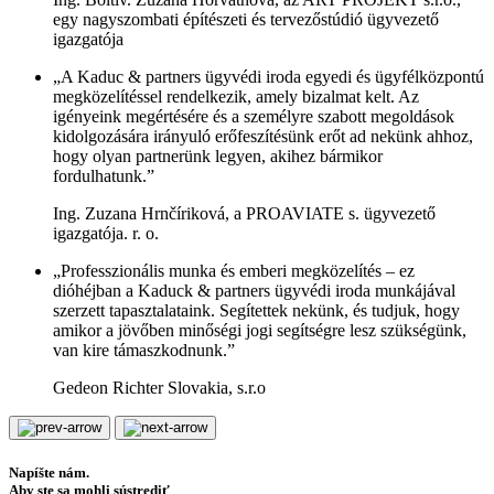
egy nagyszombati építészeti és tervezőstúdió ügyvezető
igazgatója
„A Kaduc & partners ügyvédi iroda egyedi és ügyfélközpontú
megközelítéssel rendelkezik, amely bizalmat kelt. Az
igényeink megértésére és a személyre szabott megoldások
kidolgozására irányuló erőfeszítésünk erőt ad nekünk ahhoz,
hogy olyan partnerünk legyen, akihez bármikor
fordulhatunk.”
Ing. Zuzana Hrnčíriková, a PROAVIATE s. ügyvezető
igazgatója. r. o.
„Professzionális munka és emberi megközelítés – ez
dióhéjban a Kaduck & partners ügyvédi iroda munkájával
szerzett tapasztalataink. Segítettek nekünk, és tudjuk, hogy
amikor a jövőben minőségi jogi segítségre lesz szükségünk,
van kire támaszkodnunk.”
Gedeon Richter Slovakia, s.r.o
Napíšte nám.
Aby ste sa mohli sústrediť