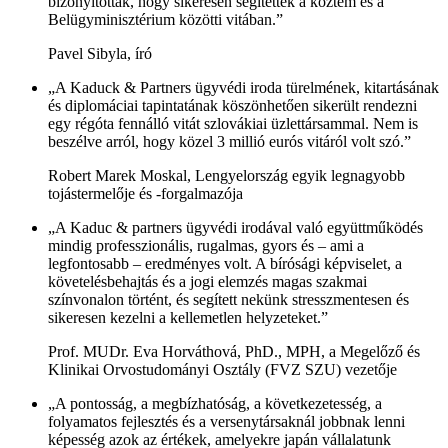
bizonyítottak, hogy sikeresen segítettek a köztem és a
Belügyminisztérium közötti vitában.”
Pavel Sibyla, író
„A Kaduck & Partners ügyvédi iroda türelmének, kitartásának
és diplomáciai tapintatának köszönhetően sikerült rendezni
egy régóta fennálló vitát szlovákiai üzlettársammal. Nem is
beszélve arról, hogy közel 3 millió eurós vitáról volt szó.”
Robert Marek Moskal, Lengyelország egyik legnagyobb
tojástermelője és -forgalmazója
„A Kaduc & partners ügyvédi irodával való együttműködés
mindig professzionális, rugalmas, gyors és – ami a
legfontosabb – eredményes volt. A bírósági képviselet, a
követelésbehajtás és a jogi elemzés magas szakmai
színvonalon történt, és segített nekünk stresszmentesen és
sikeresen kezelni a kellemetlen helyzeteket.”
Prof. MUDr. Eva Horváthová, PhD., MPH, a Megelőző és
Klinikai Orvostudományi Osztály (FVZ SZU) vezetője
„A pontosság, a megbízhatóság, a következetesség, a
folyamatos fejlesztés és a versenytársaknál jobbnak lenni
képesség azok az értékek, amelyekre japán vállalatunk