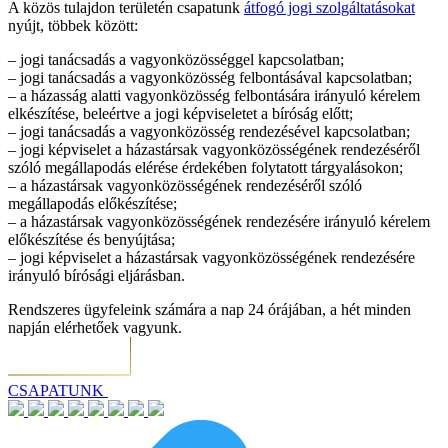
A közös tulajdon területén csapatunk
átfogó jogi szolgáltatásokat
nyújt, többek között:
– jogi tanácsadás a vagyonközösséggel kapcsolatban;
– jogi tanácsadás a vagyonközösség felbontásával kapcsolatban;
– a házasság alatti vagyonközösség felbontására irányuló kérelem
elkészítése, beleértve a jogi képviseletet a bíróság előtt;
– jogi tanácsadás a vagyonközösség rendezésével kapcsolatban;
– jogi képviselet a házastársak vagyonközösségének rendezéséről
szóló megállapodás elérése érdekében folytatott tárgyalásokon;
– a házastársak vagyonközösségének rendezéséről szóló
megállapodás előkészítése;
– a házastársak vagyonközösségének rendezésére irányuló kérelem
előkészítése és benyújtása;
– jogi képviselet a házastársak vagyonközösségének rendezésére
irányuló bírósági eljárásban.
Rendszeres ügyfeleink számára a nap 24 órájában, a hét minden
napján elérhetőek vagyunk.
CSAPATUNK