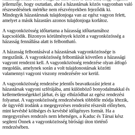
jellemzője, hogy osztatlan, ahol a házastársak közös vagyonban való
részesedésének mértéke nem részvényekben fejeződik ki.
Mindegyik házastársnak tulajdonjoga van az egész vagyon felett,
amelyet a másik házastárs azonos tulajdonjoga korlátoz.
A vagyonközösség időtartama a házasság időtartamához
kapcsolódik. Bizonyos körülmények között a vagyonközösség a
házasság fennállása alatt is felbontható.
A házasság felbontásával a házastársak vagyonközössége is
megszűnik. A vagyonközösség felbomlását követően a házassági
vagyont rendezni kell. A vagyonközösség rendezése olyan átfogó
megoldás, amelynek során a volt tulajdonostársak közötti
valamennyi vagyoni viszony rendezésére sor kerül.
A vagyonközösség rendezése jelentős beavatkozást jelent a
házastársak vagyoni szférájába, ami különböző bonyodalmakkal és
kellemetlenségekkel járhat, és így elhúzódhat az egész rendezési
folyamat. A vagyonközösség rendezésének többféle módja létezik,
de ügyvédi irodánk a megegyezéses rendezést részesíti előnyben,
mint kevésbé költséges és kevésbé időigényes formát. Ha a
megegyezéses rendezés nem lehetséges, a Kaduc és Társai kész
segíteni Önnek a vagyonközösség bírósági úton történő
rendezésében.