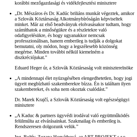
korábbi mezőgazdasági és vidékfejlesztési minisztere
„Dr. Mészáros és Dr. Kadúc briliáns munkát végeztek, amikor
a Szlovák Köztársaság Alkotmánybíróságán képviseltek
minket. Már az első beadványuk elolvasásakor tudtam, hogy
számíthatok a minőségükre és a részletekre való
odafigyelésükre, és hogy ugyanakkor nemcsak
professzionálisan, hanem emberileg is tudják a dolgokat
bemutatni, oly módon, hogy a legszélesebb közönség
megértse. Minden további nélkül kiemelném a
diszkréciójukat.”
Eduard Heger úr, a Szlovák Köztársaság volt miniszterelnöke
„A mindennapi élet nyüzsgésében elengedhetetlen, hogy jogi
ügyeit megbízható szakemberekre bízza. Én is találtam ilyen
szakembereket, és soha nem okoztak csalódást.”
Dr. Marek Krajčí, a Szlovák Köztársaság volt egészségügyi
minisztere
„A Kaduc & partners ügyvédi irodával való együttműködés
felülmúlta az elvárásainkat. Szakmailag és emberileg is.
Rendszeresen dolgozunk velük.”
Ing. Boltív. Zuzana Horváthová, az ART PROJEKT s.r.o.,