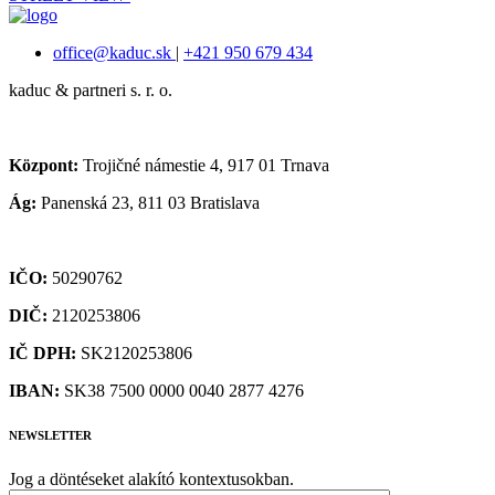
office@kaduc.sk
|
+421 950 679 434
kaduc & partneri s. r. o.
Központ:
Trojičné námestie 4, 917 01 Trnava
Ág:
Panenská 23, 811 03 Bratislava
IČO:
50290762
DIČ:
2120253806
IČ DPH:
SK2120253806
IBAN:
SK38 7500 0000 0040 2877 4276
NEWSLETTER
Jog a döntéseket alakító kontextusokban.