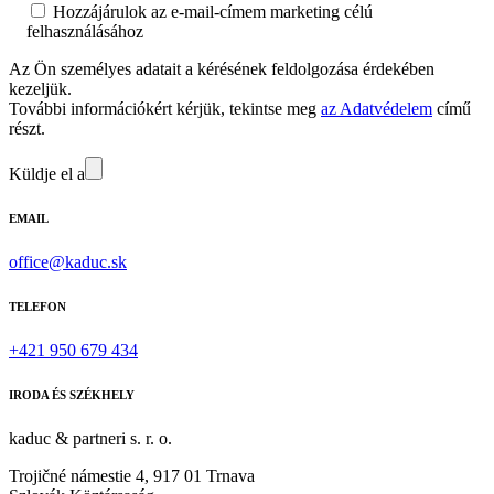
Hozzájárulok az e-mail-címem marketing célú
felhasználásához
Az Ön személyes adatait a kérésének feldolgozása érdekében
kezeljük.
További információkért kérjük, tekintse meg
az Adatvédelem
című
részt.
Küldje el a
EMAIL
office@kaduc.sk
TELEFON
+421 950 679 434
IRODA ÉS SZÉKHELY
kaduc & partneri s. r. o.
Trojičné námestie 4, 917 01 Trnava