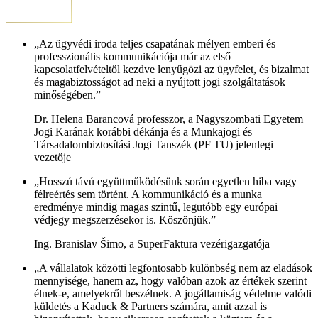
„Az ügyvédi iroda teljes csapatának mélyen emberi és
professzionális kommunikációja már az első
kapcsolatfelvételtől kezdve lenyűgözi az ügyfelet, és bizalmat
és magabiztosságot ad neki a nyújtott jogi szolgáltatások
minőségében.”
Dr. Helena Barancová professzor, a Nagyszombati Egyetem
Jogi Karának korábbi dékánja és a Munkajogi és
Társadalombiztosítási Jogi Tanszék (PF TU) jelenlegi
vezetője
„Hosszú távú együttműködésünk során egyetlen hiba vagy
félreértés sem történt. A kommunikáció és a munka
eredménye mindig magas szintű, legutóbb egy európai
védjegy megszerzésekor is. Köszönjük.”
Ing. Branislav Šimo, a SuperFaktura vezérigazgatója
„A vállalatok közötti legfontosabb különbség nem az eladások
mennyisége, hanem az, hogy valóban azok az értékek szerint
élnek-e, amelyekről beszélnek. A jogállamiság védelme valódi
küldetés a Kaduck & Partners számára, amit azzal is