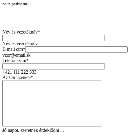
na to podstatné.
Név és vezetéknév*
Név és vezetéknév
E-mail cím*
vzor@email.sk
Telefonszám*
+421 111 222 333
Az Ön üzenete*
Jó napot, szeretnék érdeklődni ...