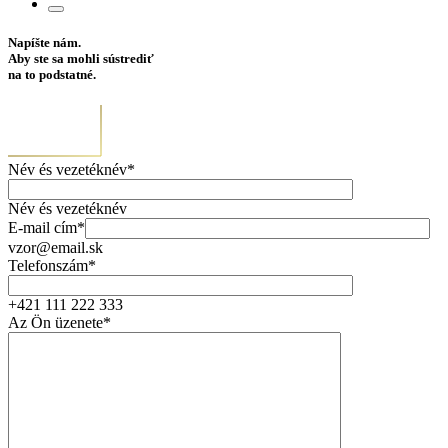
Napíšte nám.
Aby ste sa mohli sústrediť
na to podstatné.
Név és vezetéknév*
Név és vezetéknév
E-mail cím*
vzor@email.sk
Telefonszám*
+421 111 222 333
Az Ön üzenete*