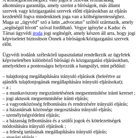
alkotmánya garantálja, amely szerint a bíróságok, más állami
szervek vagy közigazgatási szervek előtti eljárásokban az eljárás
kezdetétől fogva mindenkinek joga van a költségmentességhez.
Maga az „ügyvéd” szó a latin „advocatus” szóból származik, amely
„segítségül hívott” szóval fordítható. Vegye igénybe a Kaduc és
Társai ügyvédi
iroda
jogi segítségét, amely készen áll arra, hogy jogi
képviseletet biztosítson Önnek a bíróságok/közigazgatási szervek
előtt.
Ügyvédi irodánk széleskörű tapasztalattal rendelkezik az ügyfelek
képviseletében különböző bírósági és közigazgatási eljárásokban,
amelyekben a pontosságra helyezzük a hangsúlyt, mint például:
– tulajdonjog megállapítására irányuló eljárások (beleértve az
ajándék tulajdonjogának megállapítására irányuló eljárásokat);
– a ;
– a munkaviszony megszüntetésének megsemmisítése iránti kereset ;
– jogi aktusok megsemmisítése iránti eljárás;
– a vagyonközösség felbontására és rendezésére irányuló eljárás;
– a házastársak közössége megosztására irányuló eljárás;
– személyiségvédelmi eljárás;
– a házasság felbontására és a szülői jogok és kötelezettségek
módosítására irányuló eljárások ;
– a feleség tartásának megállapítására irányuló eljárás;
– apasági eljárás ;