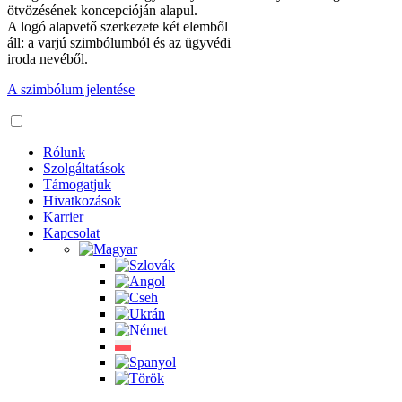
ötvözésének koncepcióján alapul.
A logó alapvető szerkezete két elemből
áll: a varjú szimbólumból és az ügyvédi
iroda nevéből.
A szimbólum jelentése
Rólunk
Szolgáltatások
Támogatjuk
Hivatkozások
Karrier
Kapcsolat