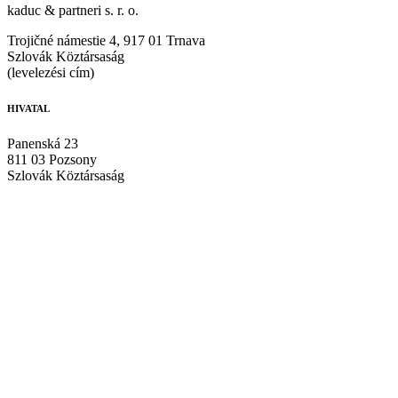
kaduc & partneri s. r. o.
Trojičné námestie 4, 917 01 Trnava
Szlovák Köztársaság
(levelezési cím)
HIVATAL
Panenská 23
811 03 Pozsony
Szlovák Köztársaság