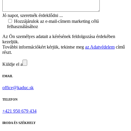
Jó napot, szeretnék érdeklődni ...
Hozzájárulok az e-mail-címem marketing célú
felhasználásához
Az Ön személyes adatait a kérésének feldolgozása érdekében
kezeljük.
További információkért kérjük, tekintse meg
az Adatvédelem
című
részt.
Küldje el a
EMAIL
office@kaduc.sk
TELEFON
+421 950 679 434
IRODA ÉS SZÉKHELY