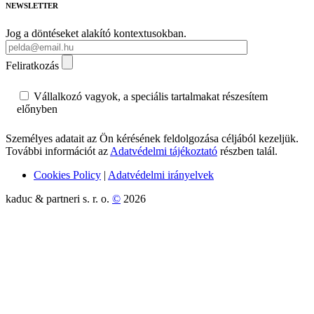
NEWSLETTER
Jog a döntéseket alakító kontextusokban.
Feliratkozás
Vállalkozó vagyok, a speciális tartalmakat részesítem
előnyben
Személyes adatait az Ön kérésének feldolgozása céljából kezeljük.
További információt az
Adatvédelmi tájékoztató
részben talál.
Cookies Policy
|
Adatvédelmi irányelvek
kaduc & partneri s. r. o.
©
2026