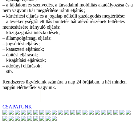
– a fájdalom és szenvedés, a társadalmi mobilitás akadályozása és a
nem vagyoni kár megtérítése iránti eljárás ;
– kártérítési eljárás és a jogalap nélküli gazdagodás megtérítése;
– a tevékenységtől eltiltás büntetés hátralévő részének feltételes
mentesítésére irányuló eljárás;
– közigazgatási intézkedések;
– állampolgársági eljárás;
– jogsértési eljárás ;
– kataszteri eljárások;
– építési eljárások;
– kisajátítási eljárások;
– adóügyi eljárások;
– stb.
Rendszeres ügyfeleink számára a nap 24 órájában, a hét minden
napján elérhetőek vagyunk.
CSAPATUNK