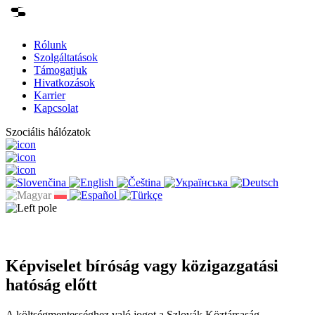
Rólunk
Szolgáltatások
Támogatjuk
Hivatkozások
Karrier
Kapcsolat
Szociális hálózatok
Képviselet bíróság vagy közigazgatási
hatóság előtt
A költségmentességhez való jogot a Szlovák Köztársaság