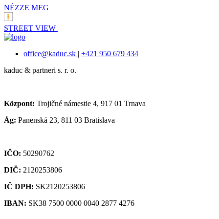
NÉZZE MEG
STREET VIEW
office@kaduc.sk
|
+421 950 679 434
kaduc & partneri s. r. o.
Központ:
Trojičné námestie 4, 917 01 Trnava
Ág:
Panenská 23, 811 03 Bratislava
IČO:
50290762
DIČ:
2120253806
IČ DPH:
SK2120253806
IBAN:
SK38 7500 0000 0040 2877 4276