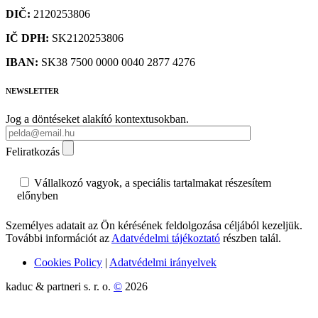
DIČ:
2120253806
IČ DPH:
SK2120253806
IBAN:
SK38 7500 0000 0040 2877 4276
NEWSLETTER
Jog a döntéseket alakító kontextusokban.
Feliratkozás
Vállalkozó vagyok, a speciális tartalmakat részesítem
előnyben
Személyes adatait az Ön kérésének feldolgozása céljából kezeljük.
További információt az
Adatvédelmi tájékoztató
részben talál.
Cookies Policy
|
Adatvédelmi irányelvek
kaduc & partneri s. r. o.
©
2026