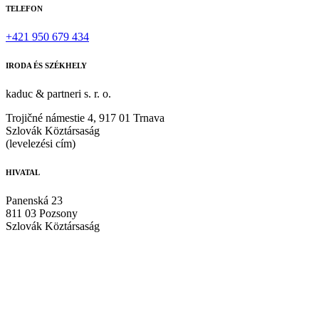
TELEFON
+421 950 679 434
IRODA ÉS SZÉKHELY
kaduc & partneri s. r. o.
Trojičné námestie 4, 917 01 Trnava
Szlovák Köztársaság
(levelezési cím)
HIVATAL
Panenská 23
811 03 Pozsony
Szlovák Köztársaság