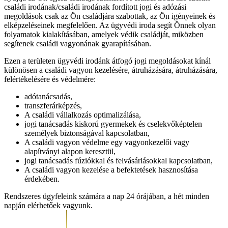
családi irodának/családi irodának fordított jogi és adózási
megoldások csak az Ön családjára szabottak, az Ön igényeinek és
elképzeléseinek megfelelően. Az ügyvédi iroda segít Önnek olyan
folyamatok kialakításában, amelyek védik családját, miközben
segítenek családi vagyonának gyarapításában.
Ezen a területen ügyvédi irodánk átfogó jogi megoldásokat kínál
különösen a családi vagyon kezelésére, átruházására, átruházására,
felértékelésére és védelmére:
adótanácsadás,
transzferárképzés,
A családi vállalkozás optimalizálása,
jogi tanácsadás kiskorú gyermekek és cselekvőképtelen
személyek biztonságával kapcsolatban,
A családi vagyon védelme egy vagyonkezelői vagy
alapítványi alapon keresztül,
jogi tanácsadás fúziókkal és felvásárlásokkal kapcsolatban,
A családi vagyon kezelése a befektetések hasznosítása
érdekében.
Rendszeres ügyfeleink számára a nap 24 órájában, a hét minden
napján elérhetőek vagyunk.