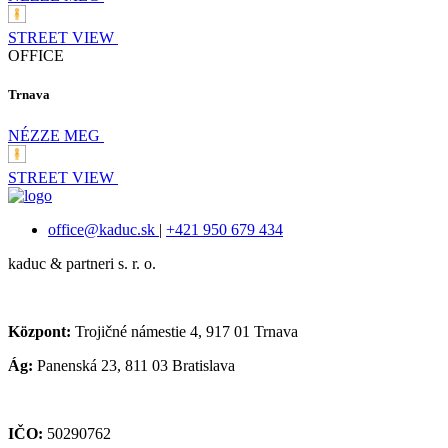
STREET VIEW
OFFICE
Trnava
NÉZZE MEG
STREET VIEW
office@kaduc.sk
|
+421 950 679 434
kaduc & partneri s. r. o.
Központ:
Trojičné námestie 4, 917 01 Trnava
Ág:
Panenská 23, 811 03 Bratislava
IČO:
50290762