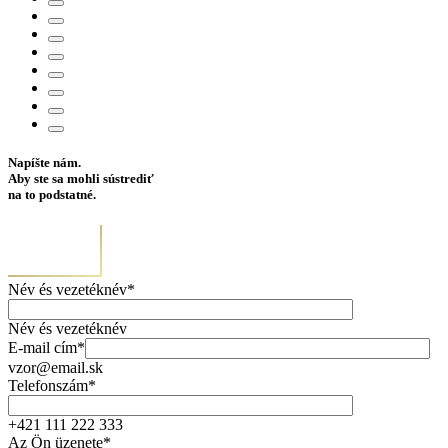
Napíšte nám.
Aby ste sa mohli sústrediť
na to podstatné.
Név és vezetéknév*
Név és vezetéknév
E-mail cím*
vzor@email.sk
Telefonszám*
+421 111 222 333
Az Ön üzenete*