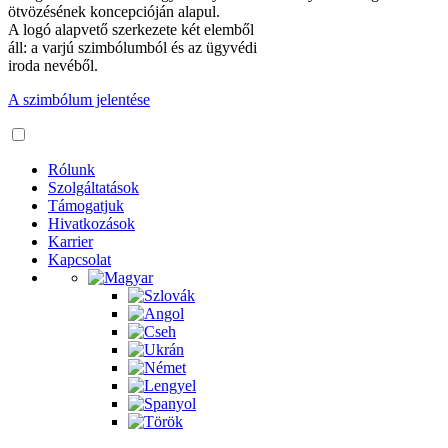
ötvözésének koncepcióján alapul.
A logó alapvető szerkezete két elemből
áll: a varjú szimbólumból és az ügyvédi
iroda nevéből.
A szimbólum jelentése
Rólunk
Szolgáltatások
Támogatjuk
Hivatkozások
Karrier
Kapcsolat