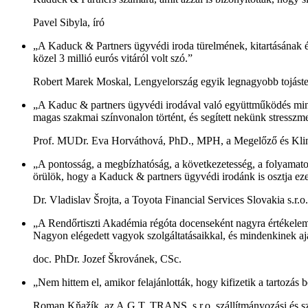
Pavel Sibyla, író
„A Kaduck & Partners ügyvédi iroda türelmének, kitartásának és
közel 3 millió eurós vitáról volt szó.”
Robert Marek Moskal, Lengyelország egyik legnagyobb tojáste
„A Kaduc & partners ügyvédi irodával való együttműködés mindig
magas szakmai színvonalon történt, és segített nekünk stresszme
Prof. MUDr. Eva Horváthová, PhD., MPH, a Megelőző és Kli
„A pontosság, a megbízhatóság, a következetesség, a folyamatos 
örülök, hogy a Kaduck & partners ügyvédi irodánk is osztja eze
Dr. Vladislav Šrojta, a Toyota Financial Services Slovakia s.r.
„A Rendőrtiszti Akadémia régóta docenseként nagyra értékelem
Nagyon elégedett vagyok szolgáltatásaikkal, és mindenkinek aj
doc. PhDr. Jozef Škrovánek, CSc.
„Nem hittem el, amikor felajánlották, hogy kifizetik a tartozá
Roman Kňažík, az A.G.T. TRANS, s.r.o. szállítmányozási és szá