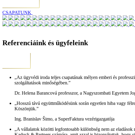
CSAPATUNK
Referenciáink és ügyfeleink
„Az ügyvédi iroda teljes csapatának mélyen emberi és professzi
szolgáltatások minőségében.”
Dr. Helena Barancová professzor, a Nagyszombati Egyetem Jogi
„Hosszú távú együttműködésünk során egyetlen hiba vagy félre
Köszönjük.”
Ing. Branislav Šimo, a SuperFaktura vezérigazgatója
„A vállalatok közötti legfontosabb különbség nem az eladások 
Kaduck & Partners számára, amit azzal is bizonyítottak, hogy s