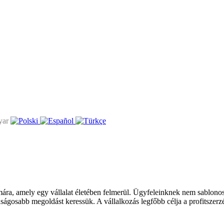
émára, amely egy vállalat életében felmerül. Ügyfeleinknek nem sablono
nságosabb megoldást keressük. A vállalkozás legfőbb célja a profitszer