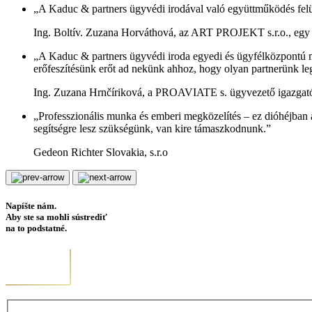
„A Kaduc & partners ügyvédi irodával való együttműködés felü
Ing. Boltív. Zuzana Horváthová, az ART PROJEKT s.r.o., egy n
„A Kaduc & partners ügyvédi iroda egyedi és ügyfélközpontú me
erőfeszítésünk erőt ad nekünk ahhoz, hogy olyan partnerünk le
Ing. Zuzana Hrnčíriková, a PROAVIATE s. ügyvezető igazgatój
„Professzionális munka és emberi megközelítés – ez dióhéjban 
segítségre lesz szükségünk, van kire támaszkodnunk.”
Gedeon Richter Slovakia, s.r.o
Napíšte nám.
Aby ste sa mohli sústrediť
na to podstatné.