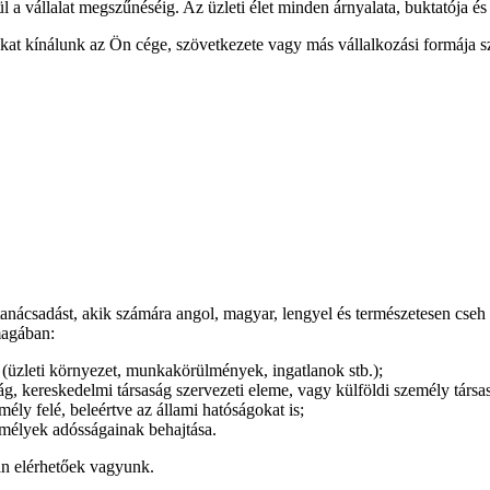
tül a vállalat megszűnéséig. Az üzleti élet minden árnyalata, buktatója 
okat kínálunk az Ön cége, szövetkezete vagy más vállalkozási formája 
anácsadást, akik számára angol, magyar, lengyel és természetesen cseh 
magában:
 (üzleti környezet, munkakörülmények, ingatlanok stb.);
ág, kereskedelmi társaság szervezeti eleme, vagy külföldi személy társas
ély felé, beleértve az állami hatóságokat is;
emélyek adósságainak behajtása.
án elérhetőek vagyunk.