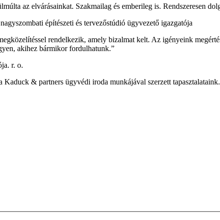
lmúlta az elvárásainkat. Szakmailag és emberileg is. Rendszeresen dol
agyszombati építészeti és tervezőstúdió ügyvezető igazgatója
gközelítéssel rendelkezik, amely bizalmat kelt. Az igényeink megérté
gyen, akihez bármikor fordulhatunk.”
a. r. o.
a Kaduck & partners ügyvédi iroda munkájával szerzett tapasztalataink.