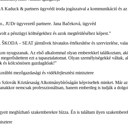
A Kaduck & partners ügyvédi iroda jogászaival a kommunikáció és az eg
r.o., JUDr ügyvezető partnere. Jana Bačeková, ügyvéd
volt a pénzügyi költségekhez és azok megtérüléséhez képest.”
, ŠKODA – SEAT járművek hivatalos értékesítése és szervizelése, val
íkon nyugszanak. Az első alkalommal olyan emberekkel találkoztam, aki
 megerősítettem ezt a tapasztalatomat. Olyan személyiségekké váltak, 
ek és kölcsönösen gazdagítóak!”
orábbi mezőgazdasági és vidékfejlesztési minisztere
a Szlovák Köztársaság Alkotmánybíróságán képviseltek minket. Már az
yanakkor nemcsak professzionálisan, hanem emberileg is tudják a dolg
yeit megbízható szakemberekre bízza. Én is találtam ilyen szakemberek
isztere