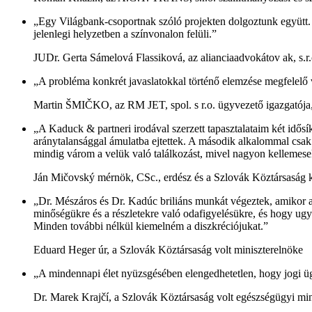
„Egy Világbank-csoportnak szóló projekten dolgoztunk együtt. 
jelenlegi helyzetben a színvonalon felüli.”
JUDr. Gerta Sámelová Flassiková, az alianciaadvokátov ak, s.
„A probléma konkrét javaslatokkal történő elemzése megfelelő 
Martin ŠMIČKO, az RM JET, spol. s r.o. ügyvezető igazgatója
„A Kaduck & partneri irodával szerzett tapasztalataim két idős
aránytalansággal ámulatba ejtettek. A második alkalommal csak
mindig várom a velük való találkozást, mivel nagyon kellemes
Ján Mičovský mérnök, CSc., erdész és a Szlovák Köztársaság k
„Dr. Mészáros és Dr. Kadúc briliáns munkát végeztek, amikor 
minőségükre és a részletekre való odafigyelésükre, és hogy ug
Minden további nélkül kiemelném a diszkréciójukat.”
Eduard Heger úr, a Szlovák Köztársaság volt miniszterelnöke
„A mindennapi élet nyüzsgésében elengedhetetlen, hogy jogi üg
Dr. Marek Krajčí, a Szlovák Köztársaság volt egészségügyi min