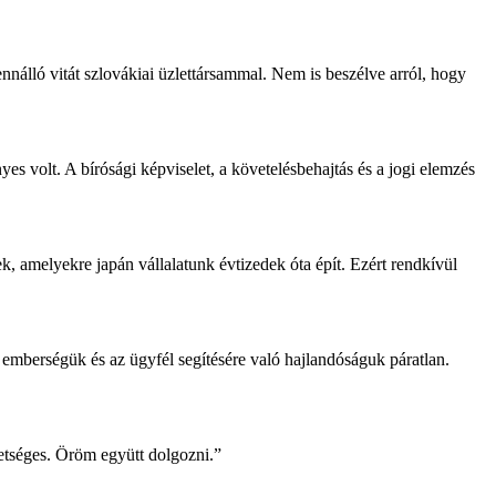
nnálló vitát szlovákiai üzlettársammal. Nem is beszélve arról, hogy
 volt. A bírósági képviselet, a követelésbehajtás és a jogi elemzés
k, amelyekre japán vállalatunk évtizedek óta épít. Ezért rendkívül
mberségük és az ügyfél segítésére való hajlandóságuk páratlan.
hetséges. Öröm együtt dolgozni.”