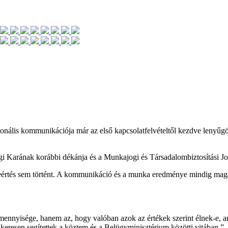
onális kommunikációja már az első kapcsolatfelvételtől kezdve lenyűgözi
 Karának korábbi dékánja és a Munkajogi és Társadalombiztosítási Jo
értés sem történt. A kommunikáció és a munka eredménye mindig magas
mennyisége, hanem az, hogy valóban azok az értékek szerint élnek-e, a
ikeresen segítettek a köztem és a Belügyminisztérium közötti vitában.”