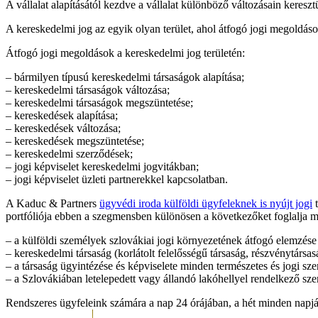
A vállalat alapításától kezdve a vállalat különböző változásain keresz
A kereskedelmi jog az egyik olyan terület, ahol átfogó jogi megoldás
Átfogó jogi megoldások a kereskedelmi jog területén:
– bármilyen típusú kereskedelmi társaságok alapítása;
– kereskedelmi társaságok változása;
– kereskedelmi társaságok megszüntetése;
– kereskedések alapítása;
– kereskedések változása;
– kereskedések megszüntetése;
– kereskedelmi szerződések;
– jogi képviselet kereskedelmi jogvitákban;
– jogi képviselet üzleti partnerekkel kapcsolatban.
A Kaduc & Partners
ügyvédi iroda külföldi ügyfeleknek is nyújt jogi
t
portfóliója ebben a szegmensben különösen a következőket foglalja 
– a külföldi személyek szlovákiai jogi környezetének átfogó elemzése
– kereskedelmi társaság (korlátolt felelősségű társaság, részvénytársas
– a társaság ügyintézése és képviselete minden természetes és jogi szem
– a Szlovákiában letelepedett vagy állandó lakóhellyel rendelkező sz
Rendszeres ügyfeleink számára a nap 24 órájában, a hét minden napj