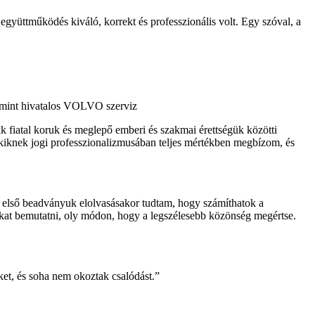
yüttműködés kiváló, korrekt és professzionális volt. Egy szóval, a
amint hivatalos VOLVO szerviz
k fiatal koruk és meglepő emberi és szakmai érettségük közötti
akiknek jogi professzionalizmusában teljes mértékben megbízom, és
 első beadványuk elolvasásakor tudtam, hogy számíthatok a
okat bemutatni, oly módon, hogy a legszélesebb közönség megértse.
et, és soha nem okoztak csalódást.”