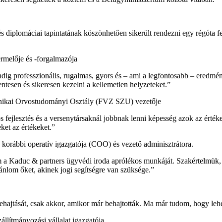
 diplomáciai tapintatának köszönhetően sikerült rendezni egy régóta fe
rmelője és -forgalmazója
 professzionális, rugalmas, gyors és – ami a legfontosabb – eredményes
ntesen és sikeresen kezelni a kellemetlen helyzeteket.”
nikai Orvostudományi Osztály (FVZ SZU) vezetője
fejlesztés és a versenytársaknál jobbnak lenni képesség azok az értéke
ket az értékeket.”
o. korábbi operatív igazgatója (COO) és vezető adminisztrátora.
 a Kaduc & partners ügyvédi iroda aprólékos munkáját. Szakértelmük, e
ánlom őket, akinek jogi segítségre van szüksége.”
s behajtását, csak akkor, amikor már behajtották. Ma már tudom, hogy le
llítmányozási vállalat igazgatója