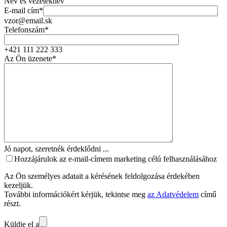
Név és vezetéknév
E-mail cím*
vzor@email.sk
Telefonszám*
+421 111 222 333
Az Ön üzenete*
Jó napot, szeretnék érdeklődni ...
Hozzájárulok az e-mail-címem marketing célú felhasználásához
Az Ön személyes adatait a kérésének feldolgozása érdekében
kezeljük.
További információkért kérjük, tekintse meg
az Adatvédelem
című
részt.
Küldje el a