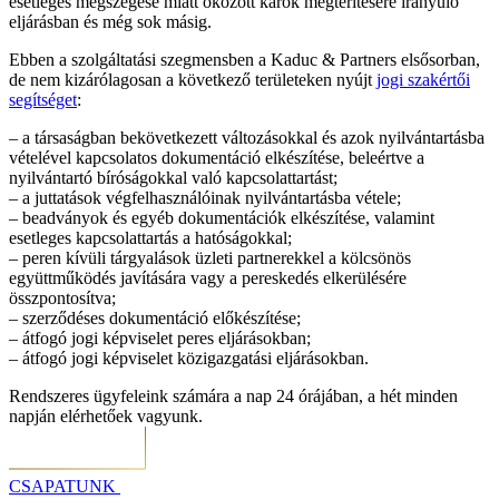
esetleges megszegése miatt okozott károk megtérítésére irányuló
eljárásban és még sok másig.
Ebben a szolgáltatási szegmensben a Kaduc & Partners elsősorban,
de nem kizárólagosan a következő területeken nyújt
jogi szakértői
segítséget
:
– a társaságban bekövetkezett változásokkal és azok nyilvántartásba
vételével kapcsolatos dokumentáció elkészítése, beleértve a
nyilvántartó bíróságokkal való kapcsolattartást;
– a juttatások végfelhasználóinak nyilvántartásba vétele;
– beadványok és egyéb dokumentációk elkészítése, valamint
esetleges kapcsolattartás a hatóságokkal;
– peren kívüli tárgyalások üzleti partnerekkel a kölcsönös
együttműködés javítására vagy a pereskedés elkerülésére
összpontosítva;
– szerződéses dokumentáció előkészítése;
– átfogó jogi képviselet peres eljárásokban;
– átfogó jogi képviselet közigazgatási eljárásokban.
Rendszeres ügyfeleink számára a nap 24 órájában, a hét minden
napján elérhetőek vagyunk.
CSAPATUNK