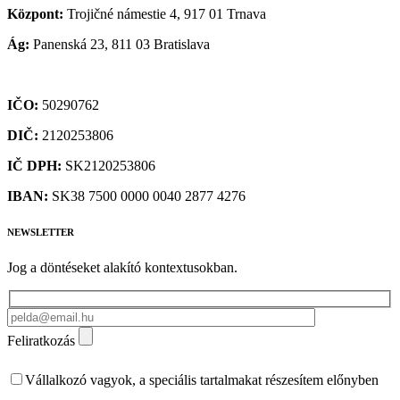
Központ:
Trojičné námestie 4, 917 01 Trnava
Ág:
Panenská 23, 811 03 Bratislava
IČO:
50290762
DIČ:
2120253806
IČ DPH:
SK2120253806
IBAN:
SK38 7500 0000 0040 2877 4276
NEWSLETTER
Jog a döntéseket alakító kontextusokban.
Feliratkozás
Vállalkozó vagyok, a speciális tartalmakat részesítem előnyben