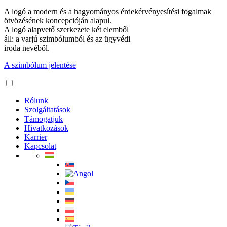
A logó a modern és a hagyományos érdekérvényesítési fogalmak
ötvözésének koncepcióján alapul.
A logó alapvető szerkezete két elemből
áll: a varjú szimbólumból és az ügyvédi
iroda nevéből.
A szimbólum jelentése
Rólunk
Szolgáltatások
Támogatjuk
Hivatkozások
Karrier
Kapcsolat