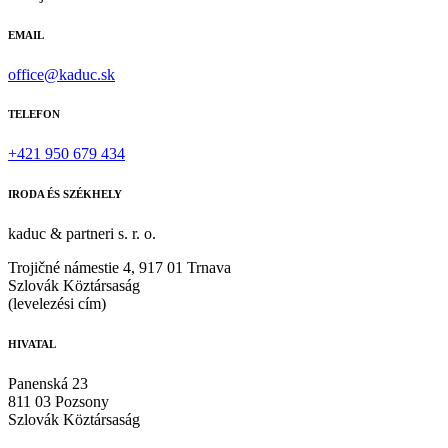
EMAIL
office@kaduc.sk
TELEFON
+421 950 679 434
IRODA ÉS SZÉKHELY
kaduc & partneri s. r. o.
Trojičné námestie 4, 917 01 Trnava
Szlovák Köztársaság
(levelezési cím)
HIVATAL
Panenská 23
811 03 Pozsony
Szlovák Köztársaság