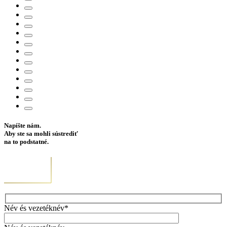
Napíšte nám.
Aby ste sa mohli sústrediť
na to podstatné.
Név és vezetéknév*