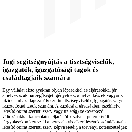
Jogi segítségnyújtás a tisztségviselők,
igazgatók, igazgatósági tagok és
családtagjaik számára
Egy vállalat élete gyakran olyan lépésekkel és eljárásokkal jár,
amelyek szakmai segítséget igényelnek, amelyet készek vagyunk
biztosítani az alapszabály szerinti tisztségviselők, igazgatók vagy
igazgatósági tagok számára. A gazdasági társaságban (székhely,
létesítő okirat szerinti szerv vagy üzletág) bekövetkező
változásokkal kapcsolatos eljárástól kezdve a peren kívüli
tárgyalásokon keresztül a peres eljárás elkerülésének szándékával a
létesítő okirat szerinti szerv képviseletéig a törvényi kötelezettségek