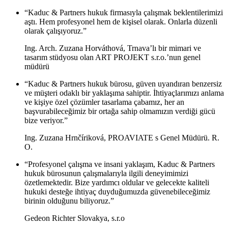
“Kaduc & Partners hukuk firmasıyla çalışmak beklentilerimizi
aştı. Hem profesyonel hem de kişisel olarak. Onlarla düzenli
olarak çalışıyoruz.”
Ing. Arch. Zuzana Horváthová, Trnava’lı bir mimari ve
tasarım stüdyosu olan ART PROJEKT s.r.o.’nun genel
müdürü
“Kaduc & Partners hukuk bürosu, güven uyandıran benzersiz
ve müşteri odaklı bir yaklaşıma sahiptir. İhtiyaçlarımızı anlama
ve kişiye özel çözümler tasarlama çabamız, her an
başvurabileceğimiz bir ortağa sahip olmamızın verdiği gücü
bize veriyor.”
Ing. Zuzana Hrnčíriková, PROAVIATE s Genel Müdürü. R.
O.
“Profesyonel çalışma ve insani yaklaşım, Kaduc & Partners
hukuk bürosunun çalışmalarıyla ilgili deneyimimizi
özetlemektedir. Bize yardımcı oldular ve gelecekte kaliteli
hukuki desteğe ihtiyaç duyduğumuzda güvenebileceğimiz
birinin olduğunu biliyoruz.”
Gedeon Richter Slovakya, s.r.o