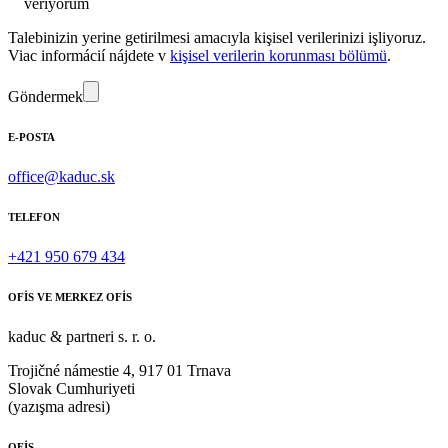
veriyorum
Talebinizin yerine getirilmesi amacıyla kişisel verilerinizi işliyoruz.
Viac informácií nájdete v
kişisel verilerin korunması bölümü
.
Göndermek
E-POSTA
office@kaduc.sk
TELEFON
+421 950 679 434
OFİS VE MERKEZ OFİS
kaduc & partneri s. r. o.
Trojičné námestie 4, 917 01 Trnava
Slovak Cumhuriyeti
(yazışma adresi)
OFİS