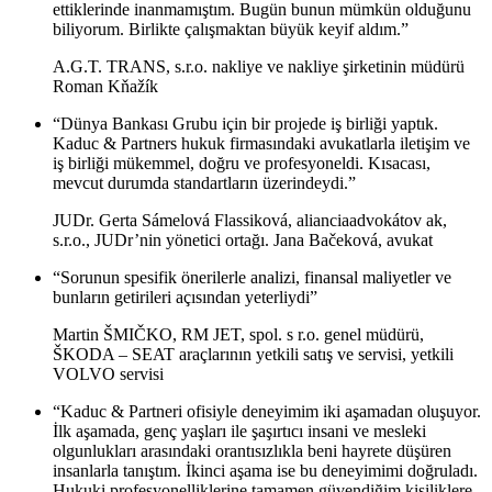
ettiklerinde inanmamıştım. Bugün bunun mümkün olduğunu
biliyorum. Birlikte çalışmaktan büyük keyif aldım.”
A.G.T. TRANS, s.r.o. nakliye ve nakliye şirketinin müdürü
Roman Kňažík
“Dünya Bankası Grubu için bir projede iş birliği yaptık.
Kaduc & Partners hukuk firmasındaki avukatlarla iletişim ve
iş birliği mükemmel, doğru ve profesyoneldi. Kısacası,
mevcut durumda standartların üzerindeydi.”
JUDr. Gerta Sámelová Flassiková, alianciaadvokátov ak,
s.r.o., JUDr’nin yönetici ortağı. Jana Bačeková, avukat
“Sorunun spesifik önerilerle analizi, finansal maliyetler ve
bunların getirileri açısından yeterliydi”
Martin ŠMIČKO, RM JET, spol. s r.o. genel müdürü,
ŠKODA – SEAT araçlarının yetkili satış ve servisi, yetkili
VOLVO servisi
“Kaduc & Partneri ofisiyle deneyimim iki aşamadan oluşuyor.
İlk aşamada, genç yaşları ile şaşırtıcı insani ve mesleki
olgunlukları arasındaki orantısızlıkla beni hayrete düşüren
insanlarla tanıştım. İkinci aşama ise bu deneyimimi doğruladı.
Hukuki profesyonelliklerine tamamen güvendiğim kişiliklere