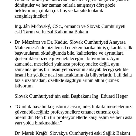
dönüştüler ve her zaman onlarla tanışmayı dört gözle
bekliyorum, çünkü çok hoş ve karşılıklı olarak
zenginleştiriciler!”
Ing. Ján Mičovský, CSc., ormancı ve Slovak Cumhuriyeti
eski Tarım ve Kırsal Kalkınma Bakanı
Dr. Mészáros ve Dr. Kadúc, Slovak Cumhuriyeti Anayasa
Mahkemesi’nde bizi temsil ederken harika bir iş çıkardılar. İlk
başvurularını okuduğumda bile, kalitelerine ve ayrıntılara
gösterdikleri özene güvenebileceğimi biliyordum. Aynı
zamanda, meseleleri yalnızca profesyonelce değil, aynı
zamanda geniş bir insan yelpazesinin anlayabileceği şekilde
insani bir şekilde nasıl sunacaklarını da biliyorlardı. Lafı daha
fazla uzatmadan, özellikle sağduyularının altını çizmek
istiyorum.
Slovak Cumhuriyeti’nin eski Başbakanı Ing. Eduard Heger
“Günlük hayatın koşuşturmacası içinde, hukuki meselelerinizi
güvenebileceğiniz profesyonellere emanet etmeniz çok
önemlidir. Ben bu tür profesyonellerle karşılaştım ve beni asla
yarı yolda bırakmadılar.”
Dr. Marek Krajčí, Slovakya Cumhuriyeti eski Sağlık Bakanı