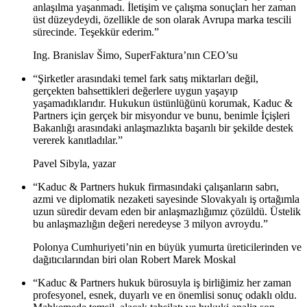
anlaşılma yaşanmadı. İletişim ve çalışma sonuçları her zaman
üst düzeydeydi, özellikle de son olarak Avrupa marka tescili
sürecinde. Teşekkür ederim.”
Ing. Branislav Šimo, SuperFaktura’nın CEO’su
“Şirketler arasındaki temel fark satış miktarları değil,
gerçekten bahsettikleri değerlere uygun yaşayıp
yaşamadıklarıdır. Hukukun üstünlüğünü korumak, Kaduc &
Partners için gerçek bir misyondur ve bunu, benimle İçişleri
Bakanlığı arasındaki anlaşmazlıkta başarılı bir şekilde destek
vererek kanıtladılar.”
Pavel Sibyla, yazar
“Kaduc & Partners hukuk firmasındaki çalışanların sabrı,
azmi ve diplomatik nezaketi sayesinde Slovakyalı iş ortağımla
uzun süredir devam eden bir anlaşmazlığımız çözüldü. Üstelik
bu anlaşmazlığın değeri neredeyse 3 milyon avroydu.”
Polonya Cumhuriyeti’nin en büyük yumurta üreticilerinden ve
dağıtıcılarından biri olan Robert Marek Moskal
“Kaduc & Partners hukuk bürosuyla iş birliğimiz her zaman
profesyonel, esnek, duyarlı ve en önemlisi sonuç odaklı oldu.