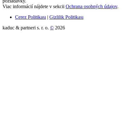
požiadavky.
Viac informácií nájdete v sekcii
Ochrana osobných údajov
.
Çerez Politikası
|
Gizlilik Politikası
kaduc & partneri s. r. o.
©
2026