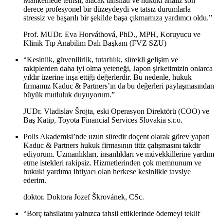
Mahkemede temsil, alacak tahsilatı ve hukuki analiz son
derece profesyonel bir düzeydeydi ve tatsız durumlarla
stressiz ve başarılı bir şekilde başa çıkmamıza yardımcı oldu.”
Prof. MUDr. Eva Horváthová, PhD., MPH, Koruyucu ve
Klinik Tıp Anabilim Dalı Başkanı (FVZ SZU)
“Kesinlik, güvenilirlik, tutarlılık, sürekli gelişim ve
rakiplerden daha iyi olma yeteneği, Japon şirketimizin onlarca
yıldır üzerine inşa ettiği değerlerdir. Bu nedenle, hukuk
firmamız Kaduc & Partners’ın da bu değerleri paylaşmasından
büyük mutluluk duyuyorum.”
JUDr. Vladislav Šrojta, eski Operasyon Direktörü (COO) ve
Baş Katip, Toyota Financial Services Slovakia s.r.o.
Polis Akademisi’nde uzun süredir doçent olarak görev yapan
Kaduc & Partners hukuk firmasının titiz çalışmasını takdir
ediyorum. Uzmanlıkları, insanlıkları ve müvekkillerine yardım
etme istekleri rakipsiz. Hizmetlerinden çok memnunum ve
hukuki yardıma ihtiyacı olan herkese kesinlikle tavsiye
ederim.
doktor. Doktora Jozef Škrovánek, CSc.
“Borç tahsilatını yalnızca tahsil ettiklerinde ödemeyi teklif