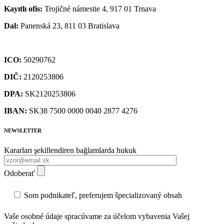
Kayıtlı ofis:
Trojičné námestie 4, 917 01 Trnava
Dal:
Panenská 23, 811 03 Bratislava
ICO:
50290762
DIČ:
2120253806
DPA:
SK2120253806
IBAN:
SK38 7500 0000 0040 2877 4276
NEWSLETTER
Kararları şekillendiren bağlamlarda hukuk
Odoberať
Som podnikateľ, preferujem špecializovaný obsah
Vaše osobné údaje spracúvame za účelom vybavenia Vašej