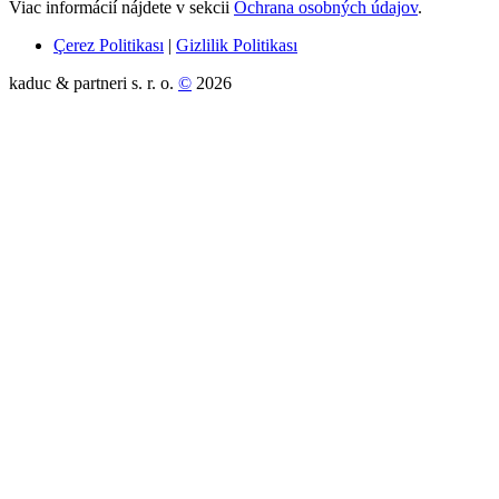
Viac informácií nájdete v sekcii
Ochrana osobných údajov
.
Çerez Politikası
|
Gizlilik Politikası
kaduc & partneri s. r. o.
©
2026