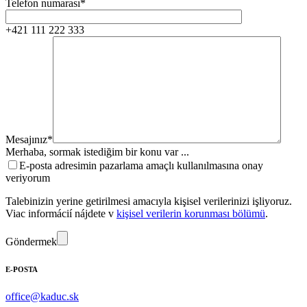
Telefon numarası*
+421 111 222 333
Mesajınız*
Merhaba, sormak istediğim bir konu var ...
E-posta adresimin pazarlama amaçlı kullanılmasına onay
veriyorum
Talebinizin yerine getirilmesi amacıyla kişisel verilerinizi işliyoruz.
Viac informácií nájdete v
kişisel verilerin korunması bölümü
.
Göndermek
E-POSTA
office@kaduc.sk