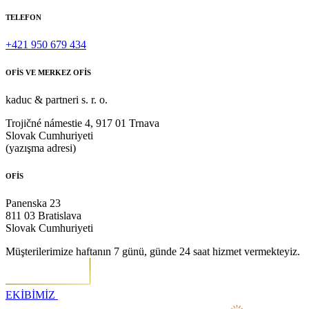
TELEFON
+421 950 679 434
OFİS VE MERKEZ OFİS
kaduc & partneri s. r. o.
Trojičné námestie 4, 917 01 Trnava
Slovak Cumhuriyeti
(yazışma adresi)
OFİS
Panenska 23
811 03 Bratislava
Slovak Cumhuriyeti
Müşterilerimize haftanın 7 günü, günde 24 saat hizmet vermekteyiz.
EKİBİMİZ