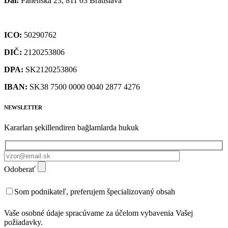
Dal:
Panenská 23, 811 03 Bratislava
ICO:
50290762
DIČ:
2120253806
DPA:
SK2120253806
IBAN:
SK38 7500 0000 0040 2877 4276
NEWSLETTER
Kararları şekillendiren bağlamlarda hukuk
Odoberať
Som podnikateľ, preferujem špecializovaný obsah
Vaše osobné údaje spracúvame za účelom vybavenia Vašej
požiadavky.