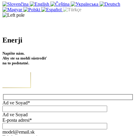
Enerji
Napíšte nám.
Aby ste sa mohli sústrediť
na to podstatné.
Ad ve Soyad*
Ad ve Soyad
E-posta adresi*
model@email.sk