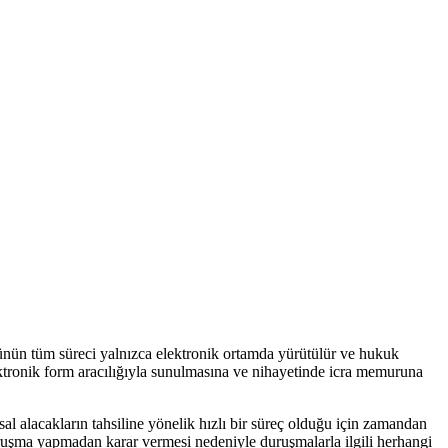
ürünün tüm süreci yalnızca elektronik ortamda yürütülür ve hukuk
ktronik form aracılığıyla sunulmasına ve nihayetinde icra memuruna
alacakların tahsiline yönelik hızlı bir süreç olduğu için zamandan
uşma yapmadan karar vermesi nedeniyle duruşmalarla ilgili herhangi