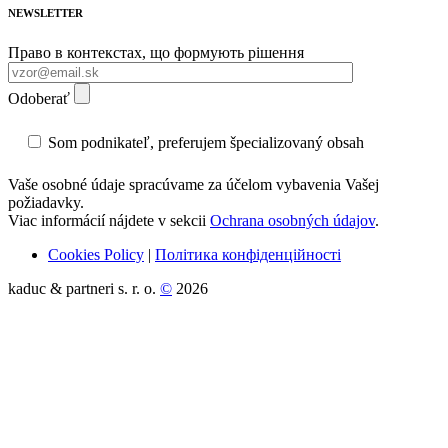
NEWSLETTER
Право в контекстах, що формують рішення
Odoberať
Som podnikateľ, preferujem špecializovaný obsah
Vaše osobné údaje spracúvame za účelom vybavenia Vašej
požiadavky.
Viac informácií nájdete v sekcii
Ochrana osobných údajov
.
Cookies Policy
|
Політика конфіденційності
kaduc & partneri s. r. o.
©
2026