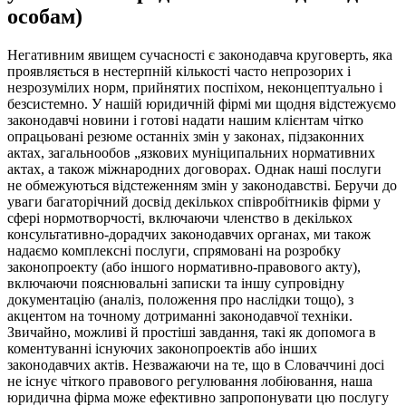
особам)
Негативним явищем сучасності є законодавча круговерть, яка
проявляється в нестерпній кількості часто непрозорих і
незрозумілих норм, прийнятих поспіхом, неконцептуально і
безсистемно. У нашій юридичній фірмі ми щодня відстежуємо
законодавчі новини і готові надати нашим клієнтам чітко
опрацьовані резюме останніх змін у законах, підзаконних
актах, загальнообов „язкових муніципальних нормативних
актах, а також міжнародних договорах. Однак наші послуги
не обмежуються відстеженням змін у законодавстві. Беручи до
уваги багаторічний досвід декількох співробітників фірми у
сфері нормотворчості, включаючи членство в декількох
консультативно-дорадчих законодавчих органах, ми також
надаємо комплексні послуги, спрямовані на розробку
законопроекту (або іншого нормативно-правового акту),
включаючи пояснювальні записки та іншу супровідну
документацію (аналіз, положення про наслідки тощо), з
акцентом на точному дотриманні законодавчої техніки.
Звичайно, можливі й простіші завдання, такі як допомога в
коментуванні існуючих законопроектів або інших
законодавчих актів. Незважаючи на те, що в Словаччині досі
не існує чіткого правового регулювання лобіювання, наша
юридична фірма може ефективно запропонувати цю послугу