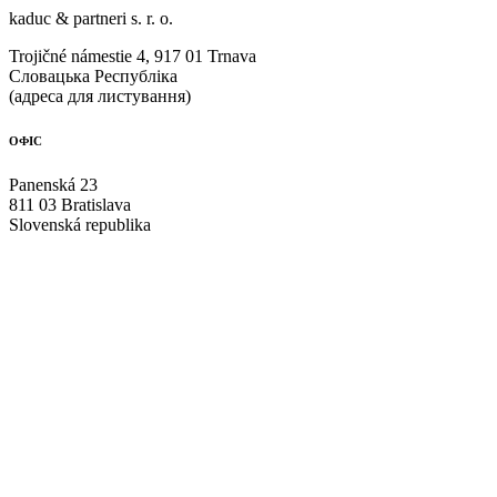
kaduc & partneri s. r. о.
Trojičné námestie 4, 917 01 Trnava
Словацька Республіка
(адреса для листування)
ОФІС
Panenská 23
811 03 Bratislava
Slovenská republika