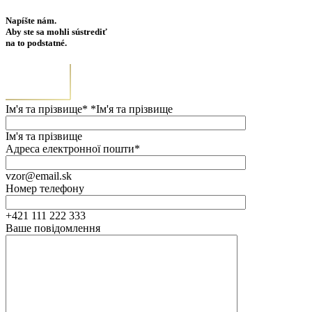
Napíšte nám.
Aby ste sa mohli sústrediť
na to podstatné.
Ім'я та прізвище* *Ім'я та прізвище
Ім'я та прізвище
Адреса електронної пошти*
vzor@email.sk
Номер телефону
+421 111 222 333
Ваше повідомлення