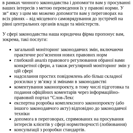
в рамках чинного законодавства і допомогти вам у просуванні
ваших інтересів з метою переведення їх у правові норми. У
зв“ язку з цим ми можемо допомогти вам у переговорах на
всіх рівнях – від місцевого самоврядування до зустрічей на
рівні центральних органів влади та міністерств.
У сфері законодавства наша юридична фірма пропонує вам,
зокрема, такі послуги:
загальний моніторинг законодавчих змін, включаючи
практичне роз’яснення нових правових норм
глибокий аналіз правового регулювання обраної вами
конкретної сфери, а також регулярний моніторинг змін у
цій сфері
надсилання простих повідомлень або більш складної
розсилки у зв’язку зі змінами в законодавстві
коментування законопроекту, в тому числі підготовка та
подання офіційних коментарів через інформаційно-
правовий портал “Слов-Лекс
експертна розробка комплексного законопроекту (або
іншого законодавчого акту) відповідно до законодавчої
техніки
допомога в переговорах, спрямованих на просування
інтересів клієнтів у сфері нормотворчості (лобіювання)
консультації з розробки стандартів.