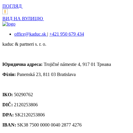
ПОГЛЯД
ВИД НА ВУЛИЦЮ
office@kaduc.sk
|
+421 950 679 434
kaduc & partneri s. r. о.
Юридична адреса:
Trojičné námestie 4, 917 01 Трнава
Філія:
Panenská 23, 811 03 Bratislava
ІКО:
50290762
DIČ:
2120253806
DPA:
SK2120253806
IBAN:
SK38 7500 0000 0040 2877 4276