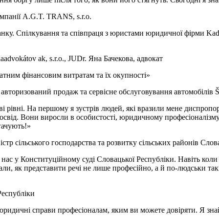
панії A.G.T. TRANS, s.r.o.
нку. Спілкування та співпраця з юристами юридичної фірми Kadu
dvokátov ak, s.r.o., JUDr. Яна Бачекова, адвокат
атним фінансовим витратам та їх окупності»
, авторизований продаж та сервісне обслуговування автомобіл
сові рівні. На першому я зустрів людей, які вразили мене диспр
освід. Вони виросли в особистості, юридичному професіоналізму 
гачують!»
істр сільського господарства та розвитку сільських районів Слов
ас у Конституційному суді Словацької Республіки. Навіть коли 
знали, як представити речі не лише професійно, а й по-людськи т
Республіки
ридичні справи професіоналам, яким ви можете довіряти. Я знай