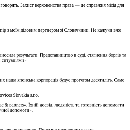
і говорять. Захист верховенства права — це справжня місія для
спір з моїм діловим партнером зі Словаччини. Не кажучи вже
осила результати. Представництво в суді, стягнення боргів та
 ситуаціями».
яких наша японська корпорація будує протягом десятиліть. Саме
ces Slovakia s.r.o.
 & partners». Їхній досвід, людяність та готовність допомогти
ичної допомоги».
знаю, що це можливо. Приємно працювати разом».