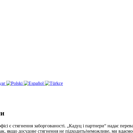
ги
сі є стягнення заборгованості. „Кадуц і партнери“ надає перев
к, якщо досудове стягнення не підходить/неможливе, ми вдаємос