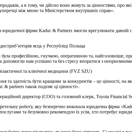
продажів, а в тому, чи дійсно вони живуть за цінностями, про як
суперечці між мною та Міністерством внутрішніх справ».
з юридичної фірми Kaduc & Partners змогли врегулювати давній 
 дистриб’юторів яєць у Республіці Польща
була професійною, гнучкою, оперативною та, найголовніше, прин
а допомогли нам успішно та без стресу впоратися з неприємними
філактичної та клінічної медицини (FVZ SZU)
ення та здатність бути кращими за конкурентів – це цінності, на 
& partners також поділяє ці цінності».
ійний директор (COO) та головний клерк, Toyota Financial Servi
ретельну роботу, яку безперечно виконала юридична фірма «Kaduc
и послугами та безумовно рекомендую їх усім, хто потребує юрид
ння боргу лише після того, як вони його стягнуть. Сьогодні я 