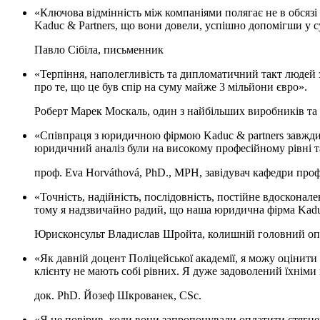
«Ключова відмінність між компаніями полягає не в обсязі 
Kaduc & Partners, що вони довели, успішно допомігши у 
Павло Сібіла, письменник
«Терпіння, наполегливість та дипломатичний такт людей 
про те, що це був спір на суму майже 3 мільйони євро».
Роберт Марек Москаль, один з найбільших виробників та
«Співпраця з юридичною фірмою Kaduc & partners завжди 
юридичний аналіз були на високому професійному рівні т
проф. Eva Horváthová, PhD., MPH, завідувач кафедри про
«Точність, надійність, послідовність, постійне вдосконал
тому я надзвичайно радий, що наша юридична фірма Kaduc 
Юрисконсульт Владислав Шройта, колишній головний операц
«Як давній доцент Поліцейської академії, я можу оцінити 
клієнту не мають собі рівних. Я дуже задоволений їхнім
док. PhD. Йозеф Шкрованек, CSc.
«Я не повірив, коли вони запропонували оплатити стягне