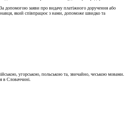
 За допомогою заяви про видачу платіжного доручення або
онавця, який співпрацює з нами, допоможе швидко та
лійською, угорською, польською та, звичайно, чеською мовами.
я в Словаччині.