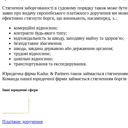
Стягнення заборгованості в судовому порядку також може бути
заяви про видачу європейського платіжного доручення ми мож
ефективно стягнути борги, що виникають, насамперед, з..:
комерційні відносини;
контракти будь-якого типу;
відповідальність за шкоду, заподіяну майну та здоров’ю;
безпідставне збагачення;
шкода, завдана державою або державним органом;
трудові відносини;
цивільні відносини;
транспортування та експедирування.
Юридична фірма Kaduc & Partners також займається стягненням 
Команда нашої юридичної фірми займається стягненням боргів з
Інші юридичні сфери
Платіжне доручення