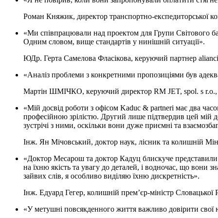
Роман Княжик, директор транспортно-експедиторської ком
«Ми співпрацювали над проектом для Групи Світового ба
Одним словом, вище стандартів у нинішній ситуації».
ЮДр. Герта Самелова Фласікова, керуючий партнер alianciaa
«Аналіз проблеми з конкретними пропозиціями був адекв
Мартін ШМІЧКО, керуючий директор RM JET, spol. s r.o.
«Мій досвід роботи з офісом Kaduc & partneri має два ча
професійною зрілістю. Другий лише підтвердив цей мій д
зустрічі з ними, оскільки вони дуже приємні та взаємозба
Інж. Ян Мічовський, доктор наук, лісник та колишній Мін
«Доктор Месарош та доктор Кадуц блискуче представили н
на їхню якість та увагу до деталей, і водночас, що вони 
зайвих слів, я особливо виділяю їхню дискретність».
Інж. Едуард Гегер, колишній прем’єр-міністр Словацької 
«У метушні повсякденного життя важливо довірити свої ю