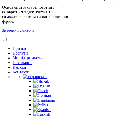
Основна структура логотипу
складається з двох елементів:
символу ворони та назви юридичної
фірми.
Значення символу
Про нас
Послуги
Ми підтримуємо
Посилання
Кар'єра
Контакти