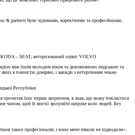
c & partners були чудовими, коректними та професійними.
ів ŠKODA – SEAT, авторизований сервіс VOLVO
опорцією між їхнім молодим віком та дивовижною людською та
яких я повністю довіряю, і завжди з нетерпінням чекаю
ацької Республіки
я прочитав їхнє перше звернення, я знав, що можу покластися
аким чином, щоб їх могло зрозуміти широке коло людей. Без
шов таких професіоналів, і вони мене ніколи не підводили».