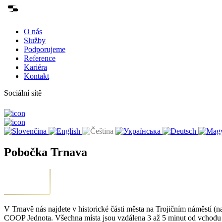
O nás
Služby
Podporujeme
Reference
Kariéra
Kontakt
Sociální sítě
Pobočka Trnava
V Trnavě nás najdete v historické části města na Trojičním náměstí 
COOP Jednota. Všechna místa jsou vzdálena 3 až 5 minut od vchodu d