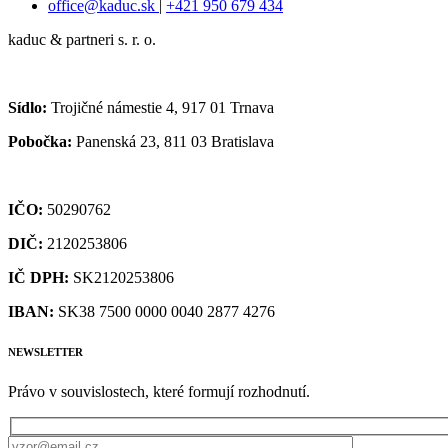
office@kaduc.sk
|
+421 950 679 434
kaduc & partneri s. r. o.
Sídlo:
Trojičné námestie 4, 917 01 Trnava
Pobočka:
Panenská 23, 811 03 Bratislava
IČO:
50290762
DIČ:
2120253806
IČ DPH:
SK2120253806
IBAN:
SK38 7500 0000 0040 2877 4276
NEWSLETTER
Právo v souvislostech, které formují rozhodnutí.