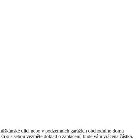
Františkánské ulici nebo v podzemních garážích obchodního domu
ti si s sebou vezměte doklad o zaplacení, bude vám vrácena částka.