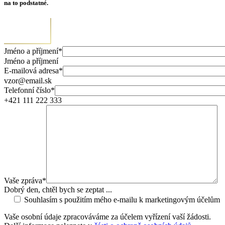
na to podstatné.
Jméno a příjmení*
Jméno a příjmení
E-mailová adresa*
vzor@email.sk
Telefonní číslo*
+421 111 222 333
Vaše zpráva*
Dobrý den, chtěl bych se zeptat ...
Souhlasím s použitím mého e-mailu k marketingovým účelům
Vaše osobní údaje zpracováváme za účelem vyřízení vaší žádosti.