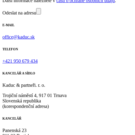
Další informace naleznete v
části o ochraně osobních údajů
.
Odeslat na adresu
E-MAIL
office@kaduc.sk
TELEFON
+421 950 679 434
KANCELÁŘ A SÍDLO
Kaduc & partneři. r. o.
Trojiční náměstí 4, 917 01 Trnava
Slovenská republika
(korespondenční adresa)
KANCELÁŘ
Panenská 23