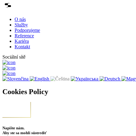
O nás
Služby
Podporujeme
Reference
Kariéra
Kontakt
Sociální sítě
Cookies Policy
Napíšte nám.
Aby ste sa mohli sústrediť