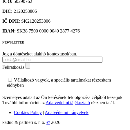
IČO:
50290762
DIČ:
2120253806
IČ DPH:
SK2120253806
IBAN:
SK38 7500 0000 0040 2877 4276
NEWSLETTER
Jog a döntéseket alakító kontextusokban.
Feliratkozás
Vállalkozó vagyok, a speciális tartalmakat részesítem
előnyben
Személyes adatait az Ön kérésének feldolgozása céljából kezeljük.
További információt az
Adatvédelmi tájékoztató
részben talál.
Cookies Policy
|
Adatvédelmi irányelvek
kaduc & partneri s. r. o.
©
2026