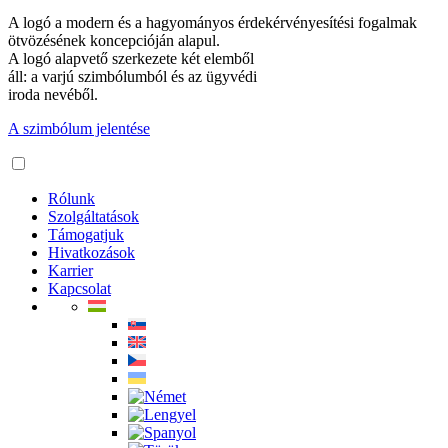
A logó a modern és a hagyományos érdekérvényesítési fogalmak
ötvözésének koncepcióján alapul.
A logó alapvető szerkezete két elemből
áll: a varjú szimbólumból és az ügyvédi
iroda nevéből.
A szimbólum jelentése
Rólunk
Szolgáltatások
Támogatjuk
Hivatkozások
Karrier
Kapcsolat