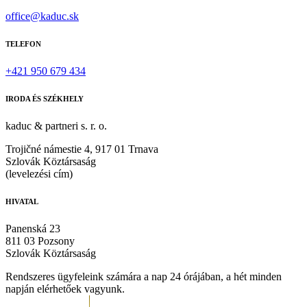
office@kaduc.sk
TELEFON
+421 950 679 434
IRODA ÉS SZÉKHELY
kaduc & partneri s. r. o.
Trojičné námestie 4, 917 01 Trnava
Szlovák Köztársaság
(levelezési cím)
HIVATAL
Panenská 23
811 03 Pozsony
Szlovák Köztársaság
Rendszeres ügyfeleink számára a nap 24 órájában, a hét minden
napján elérhetőek vagyunk.