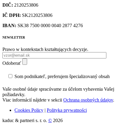
DIČ:
2120253806
IČ DPH:
SK2120253806
IBAN:
SK38 7500 0000 0040 2877 4276
NEWSLETTER
Prawo w kontekstach kształtujących decyzje.
Odoberať
Som podnikateľ, preferujem špecializovaný obsah
Vaše osobné údaje spracúvame za účelom vybavenia Vašej
požiadavky.
Viac informácií nájdete v sekcii
Ochrana osobných údajov
.
Cookies Policy
|
Polityka prywatności
kaduc & partneri s. r. o.
©
2026