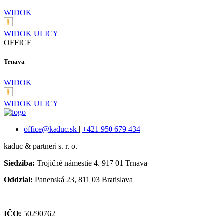
WIDOK
WIDOK ULICY
OFFICE
Trnava
WIDOK
WIDOK ULICY
office@kaduc.sk
|
+421 950 679 434
kaduc & partneri s. r. o.
Siedziba:
Trojičné námestie 4, 917 01 Trnava
Oddział:
Panenská 23, 811 03 Bratislava
IČO:
50290762