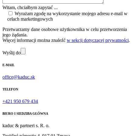
Witam, chciałbym zapytać ...
Wyrażam zgodę na wykorzystanie mojego adresu e-mail w
celach marketingowych
Przetwarzamy dane osobowe użytkownika w celu przetworzenia
jego żądania.
Więcej informacji można znaleźć
w sekcji dotyczącej prywatności
.
Wyślij do
E-MAIL
office@kaduc.sk
TELEFON
+421 950 679 434
BIURO I SIEDZIBA GŁÓWNA
kaduc & partneri s. R. o.
Trojičné námestie 4, 917 01 Trnava