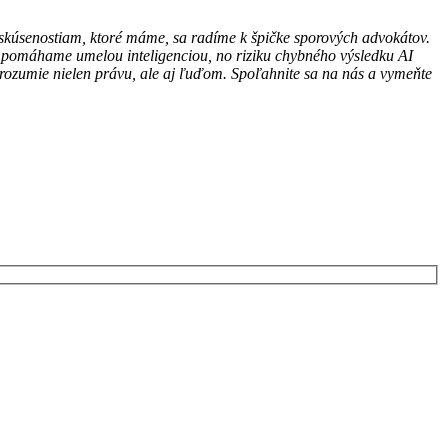
 skúsenostiam, ktoré máme, sa radíme k špičke sporových advokátov.
i pomáhame umelou inteligenciou, no riziku chybného výsledku AI
 rozumie nielen právu, ale aj ľuďom. Spoľahnite sa na nás a vymeňte