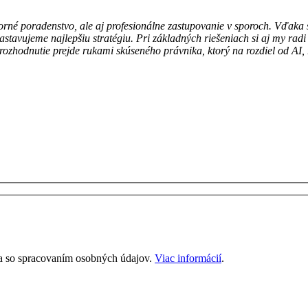
orné poradenstvo, ale aj profesionálne zastupovanie v sporoch. Vďaka
tavujeme najlepšiu stratégiu. Pri základných riešeniach si aj my rad
rozhodnutie prejde rukami skúseného právnika, ktorý na rozdiel od AI,
a a so spracovaním osobných údajov.
Viac informácií
.