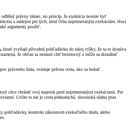
e odlišný právny rámec, no princíp, že exekúcia nesmie byť
ráciou a nádejou pre tých, ktorí čelia neprimeraným exekúciám. Hoci
 aké argumenty použiť.
m
,
ktoré zvyšujú pôvodnú pohľadávku do takej výšky, že sa to dostáva
čo znamená, že občan sa nemusí cítiť bezmocný a môže sa domáhať
ov právneho štátu, existuje právna cesta, ako sa brániť.
ktorý chce chrániť svoj majetok pred neprimeranými exekúciami. Pre
zvratné. Určite to nie je cesta jednoduchá, slovenská súdna prax
šky pohľadávky, kontrolu zákonnosti exekučného titulu, alebo
es.