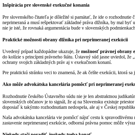
Inšpirácia pre slovenské exekučné konania
Pre slovenského čitateľa je dôležité si pamätať, že ide o rozhodnut
neprimeraná a musí rešpektovať základné práva dlžníka, by mal byť 
nie je isté, že rovnaká argumentácia bude v slovenských podmienkach
Praktické možnosti obrany dlžníka pri neprimeranej exekúcii
Uvedený prípad každopádne ukazuje, že
možnosť právnej obrany e
do kolízie s princípmi právneho štátu. Ústavný súd jasne uviedol, 
ochrany svojich základných práv aj v exekučnom konaní.
Pre praktickú stránku veci to znamená, že ak čelíte exekúcii, ktorá s
Ako môže advokátska kancelária pomôcť pri neprimeranej exekú
Rozhodnutie českého Ústavného súdu nie je len abstraktnou judikatú
slovenských občanov je to signál, že aj na Slovensku existuje priesto
doposiaľ k takýmto rozhodnutiam nedospela, ale aj v Českej republike
Naša advokátska kancelária vie pomôcť nájsť cestu k spravodlivému ri
zastavenie neprimeranej exekúcie, odborná právna pomoc môže výrazn
Niekedy stačí poradiť, inokedy treba konať.