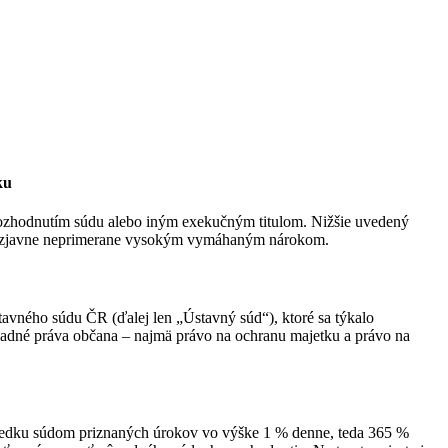
ku
 rozhodnutím súdu alebo iným exekučným titulom. Nižšie uvedený
rániť zjavne neprimerane vysokým vymáhaným nárokom.
avného súdu ČR (ďalej len „Ústavný súd“), ktoré sa týkalo
ladné práva občana – najmä právo na ochranu majetku a právo na
ôsledku súdom priznaných úrokov vo výške 1 % denne, teda 365 %