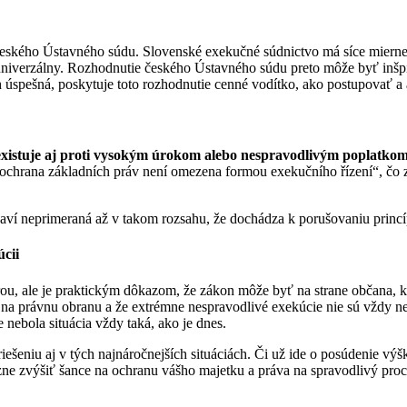
ie českého Ústavného súdu. Slovenské exekučné súdnictvo má síce miern
univerzálny. Rozhodnutie českého Ústavného súdu preto môže byť inšpi
 úspešná, poskytuje toto rozhodnutie cenné vodítko, ako postupovať a
xistuje aj proti vysokým úrokom alebo nespravodlivým poplatko
že „ochrana základních práv není omezena formou exekučního řízení“, 
a javí neprimeraná až v takom rozsahu, že dochádza k porušovaniu princíp
cii
rou, ale je praktickým dôkazom, že zákon môže byť na strane občana, 
r na právnu obranu a že extrémne nespravodlivé exekúcie nie sú vždy ne
 nebola situácia vždy taká, ako je dnes.
ešeniu aj v tých najnáročnejších situáciách. Či už ide o posúdenie vý
e zvýšiť šance na ochranu vášho majetku a práva na spravodlivý proc