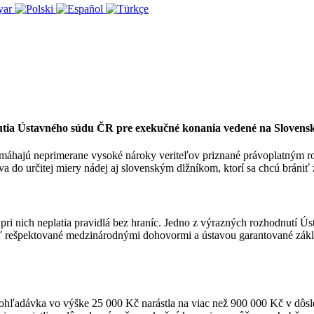
tia Ústavného súdu ČR pre exekučné konania vedené na Slovens
 vymáhajú neprimerane vysoké nároky veriteľov priznané právoplatným
 dáva do určitej miery nádej aj slovenským dlžníkom, ktorí sa chcú b
i nich neplatia pravidlá bez hraníc. Jedno z výrazných rozhodnutí Úst
byť rešpektované medzinárodnými dohovormi a ústavou garantované zák
á pohľadávka vo výške 25 000 Kč narástla na viac než 900 000 Kč v d