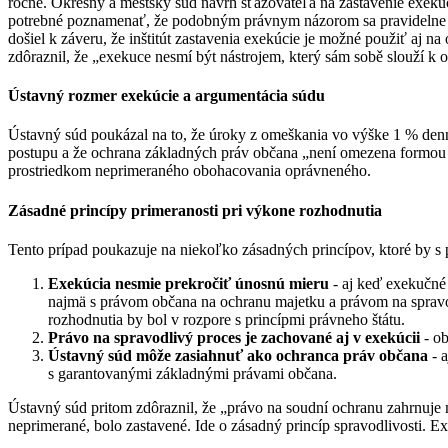
ročne. Okresný a mestský súd návrh sťažovateľa na zastavenie exek
potrebné poznamenať, že podobným právnym názorom sa pravidelne r
došiel k záveru, že inštitút zastavenia exekúcie je možné použiť aj n
zdôraznil, že „exekuce nesmí být nástrojem, který sám sobě slouží 
Ústavný rozmer exekúcie a argumentácia súdu
Ústavný súd poukázal na to, že úroky z omeškania vo výške 1 % denn
postupu a že ochrana základných práv občana „není omezena formou e
prostriedkom neprimeraného obohacovania oprávneného.
Zásadné princípy primeranosti pri výkone rozhodnutia
Tento prípad poukazuje na niekoľko zásadných princípov, ktoré by s
Exekúcia nesmie prekročiť únosnú mieru
- aj keď exekučné
najmä s právom občana na ochranu majetku a právom na spravo
rozhodnutia by bol v rozpore s princípmi právneho štátu.
Právo na spravodlivý proces je zachované aj v exekúcii
- ob
Ústavný súd môže zasiahnuť ako ochranca práv občana
- a
s garantovanými základnými právami občana.
Ústavný súd pritom zdôraznil, že „právo na soudní ochranu zahrnuje
neprimerané, bolo zastavené. Ide o zásadný princíp spravodlivosti. E