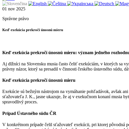
01
nov
2025
Správne právo
Keď exekúcia prekročí únosnú mieru
Keď exekúcia prekročí únosnú mieru: význam jedného rozhodnu
Aj dlžníci na Slovensku musia často čeliť exekúciám, v ktorých sa
právny názor, ktorý sa presadil v činnosti českého ústavného súdu,
Keď exekúcia prekročí únosnú mieru
Exekúcie sú bežným nástrojom na vymáhanie pohľadávok, avšak ani pr
sťažovateľa J. K., jasne ukazuje, že aj v exekučnom konaní musia 
spravodlivý proces.
Prípad Ústavného súdu ČR
V konkrétnom prípade čelil sťažovateľ exekúcii, pri ktorej pôvodn