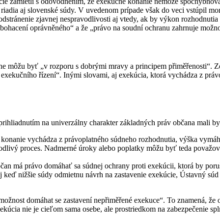
úcie zamietli s odôvodnením, že exekučné konanie nemôže spochybňov
iadia aj slovenské súdy. V uvedenom prípade však do veci vstúpil m
a odstránenie zjavnej nespravodlivosti aj vtedy, ak by výkon rozhodnuti
k obohacení oprávněného“ a že „právo na soudní ochranu zahrnuje možn
e môžu byť „v rozporu s dobrými mravy a principem přiměřenosti“. Zd
xekučního řízení“. Inými slovami, aj exekúcia, ktorá vychádza z prá
 prihliadnutím na univerzálny charakter základných práv občana mali b
 konanie vychádza z právoplatného súdneho rozhodnutia, výška vymáha
dlivý proces. Nadmerné úroky alebo poplatky môžu byť teda považova
čan má právo domáhať sa súdnej ochrany proti exekúcii, ktorá by poru
j keď nižšie súdy odmietnu návrh na zastavenie exekúcie, Ústavný sú
 možnost domáhat se zastavení nepřiměřené exekuce“. To znamená, že o
xekúcia nie je cieľom sama osebe, ale prostriedkom na zabezpečenie sp