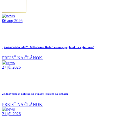
06
aug
2026
„Zaplať alebo odíď“: Môže lekár žiadať vstupný poplatok za vyšetrenie?
PREJSŤ NA ČLÁNOK
27
júl
2026
Zodpovednosť politika za výroky (nielen) na sieťach
PREJSŤ NA ČLÁNOK
21
júl
2026