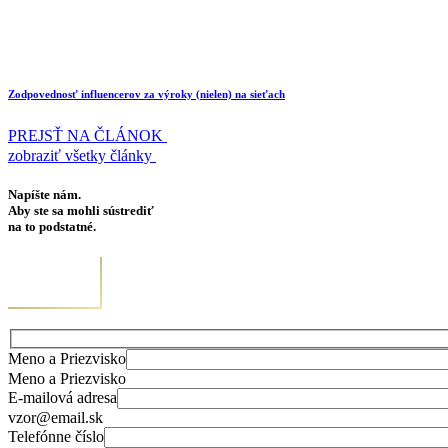
Zodpovednosť influencerov za výroky (nielen) na sieťach
PREJSŤ NA ČLÁNOK
zobraziť všetky články
Napíšte nám.
Aby ste sa mohli sústrediť
na to podstatné.
Meno a Priezvisko
Meno a Priezvisko
E-mailová adresa
vzor@email.sk
Telefónne číslo