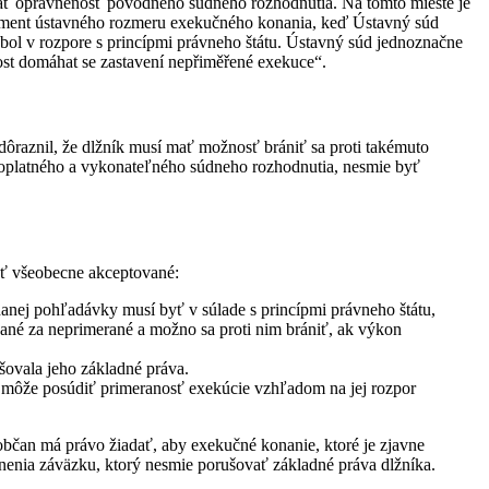
ať oprávnenosť pôvodného súdneho rozhodnutia. Na tomto mieste je
oment ústavného rozmeru exekučného konania, keď Ústavný súd
a bol v rozpore s princípmi právneho štátu. Ústavný súd jednoznačne
ost domáhat se zastavení nepřiměřené exekuce“.
ôraznil, že dlžník musí mať možnosť brániť sa proti takémuto
voplatného a vykonateľného súdneho rozhodnutia, nesmie byť
yť všeobecne akceptované:
nej pohľadávky musí byť v súlade s princípmi právneho štátu,
né za neprimerané a možno sa proti nim brániť, ak výkon
šovala jeho základné práva.
d môže posúdiť primeranosť exekúcie vzhľadom na jej rozpor
bčan má právo žiadať, aby exekučné konanie, ktoré je zjavne
lnenia záväzku, ktorý nesmie porušovať základné práva dlžníka.