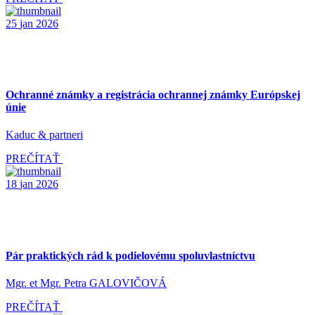
25
jan
2026
Ochranné známky a registrácia ochrannej známky Európskej
únie
Kaduc & partneri
PREČÍTAŤ
18
jan
2026
Pár praktických rád k podielovému spoluvlastníctvu
Mgr. et Mgr. Petra GALOVIČOVÁ
PREČÍTAŤ