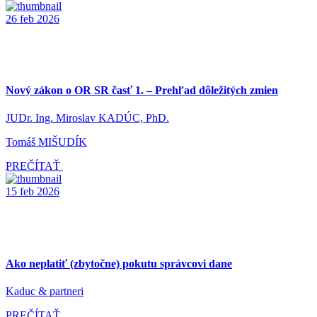
26
feb
2026
Nový zákon o OR SR časť 1. – Prehľad dôležitých zmien
JUDr. Ing. Miroslav KADÚC, PhD.
Tomáš MIŠUDÍK
PREČÍTAŤ
15
feb
2026
Ako neplatiť (zbytočne) pokutu správcovi dane
Kaduc & partneri
PREČÍTAŤ