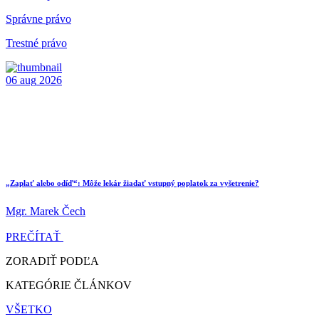
Správne právo
Trestné právo
06
aug
2026
„Zaplať alebo odíď“: Môže lekár žiadať vstupný poplatok za vyšetrenie?
Mgr. Marek Čech
PREČÍTAŤ
ZORADIŤ PODĽA
KATEGÓRIE ČLÁNKOV
VŠETKO