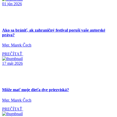
01
jún
2026
Ako sa brániť, ak zahraničný festival poruší vaše autorské
práva?
Mgr. Marek Čech
PREČÍTAŤ
17
máj
2026
Môže mať moje dieťa dve priezviská?
Mgr. Marek Čech
PREČÍTAŤ