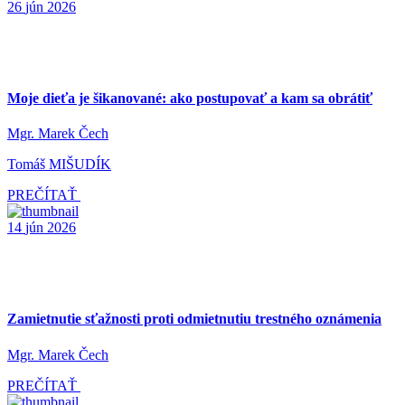
26
jún
2026
Moje dieťa je šikanované: ako postupovať a kam sa obrátiť
Mgr. Marek Čech
Tomáš MIŠUDÍK
PREČÍTAŤ
14
jún
2026
Zamietnutie sťažnosti proti odmietnutiu trestného oznámenia
Mgr. Marek Čech
PREČÍTAŤ