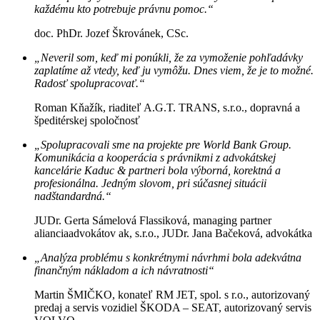
každému kto potrebuje právnu pomoc.“
doc. PhDr. Jozef Škrovánek, CSc.
„Neveril som, keď mi ponúkli, že za vymoženie pohľadávky
zaplatíme až vtedy, keď ju vymôžu. Dnes viem, že je to možné.
Radosť spolupracovať.“
Roman Kňažík, riaditeľ A.G.T. TRANS, s.r.o., dopravná a
špeditérskej spoločnosť
„Spolupracovali sme na projekte pre World Bank Group.
Komunikácia a kooperácia s právnikmi z advokátskej
kancelárie Kaduc & partneri bola výborná, korektná a
profesionálna. Jedným slovom, pri súčasnej situácii
nadštandardná.“
JUDr. Gerta Sámelová Flassiková, managing partner
alianciaadvokátov ak, s.r.o., JUDr. Jana Bačeková, advokátka
„Analýza problému s konkrétnymi návrhmi bola adekvátna
finančným nákladom a ich návratnosti“
Martin ŠMIČKO, konateľ RM JET, spol. s r.o., autorizovaný
predaj a servis vozidiel ŠKODA – SEAT, autorizovaný servis