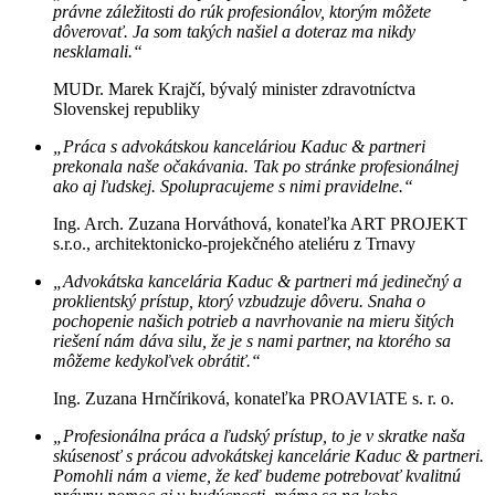
právne záležitosti do rúk profesionálov, ktorým môžete
dôverovať. Ja som takých našiel a doteraz ma nikdy
nesklamali.“
MUDr. Marek Krajčí, bývalý minister zdravotníctva
Slovenskej republiky
„Práca s advokátskou kanceláriou Kaduc & partneri
prekonala naše očakávania. Tak po stránke profesionálnej
ako aj ľudskej. Spolupracujeme s nimi pravidelne.“
Ing. Arch. Zuzana Horváthová, konateľka ART PROJEKT
s.r.o., architektonicko-projekčného ateliéru z Trnavy
„Advokátska kancelária Kaduc & partneri má jedinečný a
proklientský prístup, ktorý vzbudzuje dôveru. Snaha o
pochopenie našich potrieb a navrhovanie na mieru šitých
riešení nám dáva silu, že je s nami partner, na ktorého sa
môžeme kedykoľvek obrátiť.“
Ing. Zuzana Hrnčíriková, konateľka PROAVIATE s. r. o.
„Profesionálna práca a ľudský prístup, to je v skratke naša
skúsenosť s prácou advokátskej kancelárie Kaduc & partneri.
Pomohli nám a vieme, že keď budeme potrebovať kvalitnú