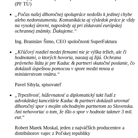
(PF TU)
„Počas našej dlhoročnej spolupráce nedošlo k jedinej chybe
alebo nedorozumeniu. Komunikácia aj výsledok práce je vždy
na vysokej úrovni, naposledy aj pri získavaní európskej
ochrannej známky. Ďakujeme.“
Ing. Branislav Šimo, CEO spoločnosti SuperFaktura
„Kľúčový rozdiel medzi firmami nie je výška tržieb, ale či
hodnotami, o ktorých hovoria, naozaj aj žijú. Ochrana
právneho štátu je pre Kaduc & partneri skutočné poslanie, čo
dokázali úspešnou pomocou v spore medzi mnou a
ministerstvom vnútra.“
Pavel Sibyla, spisovateľ
„Trpezlivosť, húževnatosť a diplomatický takt ľudí z
advokátskej kancelárie Kaduc & partneri dokázali urovnať
dlhoročný spor s mojím obchodným partnerom zo Slovenska.
Ani nehovoriac o tom, že išlo o spor v hodnote takmer 3 mil.
eur.“
Robert Marek Moskal, jeden z najväčších producentov a
distribútorov vajec z Poľskej republiky