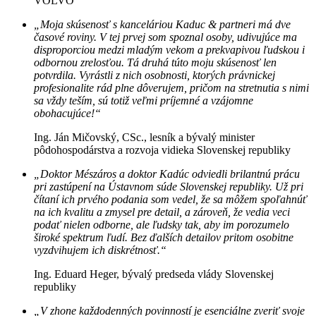
VOLVO
„Moja skúsenosť s kanceláriou Kaduc & partneri má dve
časové roviny. V tej prvej som spoznal osoby, udivujúce ma
disproporciou medzi mladým vekom a prekvapivou ľudskou i
odbornou zrelosťou. Tá druhá túto moju skúsenosť len
potvrdila. Vyrástli z nich osobnosti, ktorých právnickej
profesionalite rád plne dôverujem, pričom na stretnutia s nimi
sa vždy teším, sú totiž veľmi príjemné a vzájomne
obohacujúce!“
Ing. Ján Mičovský, CSc., lesník a bývalý minister
pôdohospodárstva a rozvoja vidieka Slovenskej republiky
„Doktor Mészáros a doktor Kadúc odviedli brilantnú prácu
pri zastúpení na Ústavnom súde Slovenskej republiky. Už pri
čítaní ich prvého podania som vedel, že sa môžem spoľahnúť
na ich kvalitu a zmysel pre detail, a zároveň, že vedia veci
podať nielen odborne, ale ľudsky tak, aby im porozumelo
široké spektrum ľudí. Bez ďalších detailov pritom osobitne
vyzdvihujem ich diskrétnosť.“
Ing. Eduard Heger, bývalý predseda vlády Slovenskej
republiky
„V zhone každodenných povinností je esenciálne zveriť svoje