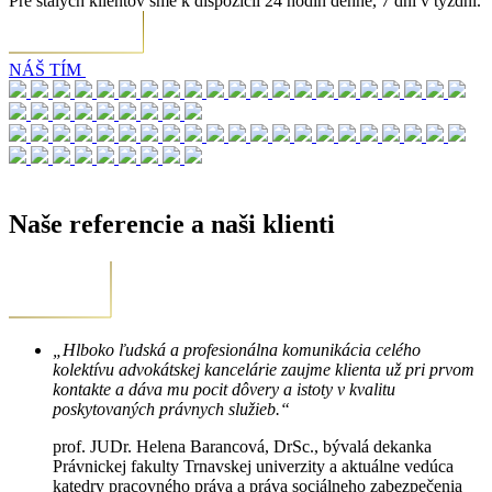
Pre stálych klientov sme k dispozícii 24 hodín denne, 7 dní v týždni.
NÁŠ TÍM
Naše referencie a naši klienti
„Hlboko ľudská a profesionálna komunikácia celého
kolektívu advokátskej kancelárie zaujme klienta už pri prvom
kontakte a dáva mu pocit dôvery a istoty v kvalitu
poskytovaných právnych služieb.“
prof. JUDr. Helena Barancová, DrSc., bývalá dekanka
Právnickej fakulty Trnavskej univerzity a aktuálne vedúca
katedry pracovného práva a práva sociálneho zabezpečenia