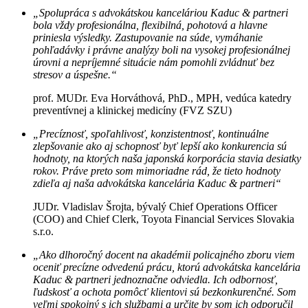
„Spolupráca s advokátskou kanceláriou Kaduc & partneri
bola vždy profesionálna, flexibilná, pohotová a hlavne
priniesla výsledky. Zastupovanie na súde, vymáhanie
pohľadávky i právne analýzy boli na vysokej profesionálnej
úrovni a nepríjemné situácie nám pomohli zvládnuť bez
stresov a úspešne.“
prof. MUDr. Eva Horváthová, PhD., MPH, vedúca katedry
preventívnej a klinickej medicíny (FVZ SZU)
„Precíznosť, spoľahlivosť, konzistentnosť, kontinuálne
zlepšovanie ako aj schopnosť byť lepší ako konkurencia sú
hodnoty, na ktorých naša japonská korporácia stavia desiatky
rokov. Práve preto som mimoriadne rád, že tieto hodnoty
zdieľa aj naša advokátska kancelária Kaduc & partneri“
JUDr. Vladislav Šrojta, bývalý Chief Operations Officer
(COO) and Chief Clerk, Toyota Financial Services Slovakia
s.r.o.
„Ako dlhoročný docent na akadémii policajného zboru viem
oceniť precízne odvedenú prácu, ktorú advokátska kancelária
Kaduc & partneri jednoznačne odviedla. Ich odbornosť,
ľudskosť a ochota pomôcť klientovi sú bezkonkurenčné. Som
veľmi spokojný s ich službami a určite by som ich odporučil