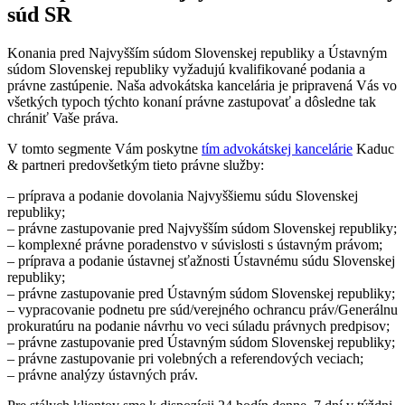
súd SR
Konania pred Najvyšším súdom Slovenskej republiky a Ústavným
súdom Slovenskej republiky vyžadujú kvalifikované podania a
právne zastúpenie. Naša advokátska kancelária je pripravená Vás vo
všetkých typoch týchto konaní právne zastupovať a dôsledne tak
chrániť Vaše práva.
V tomto segmente Vám poskytne
tím advokátskej kancelárie
Kaduc
& partneri predovšetkým tieto právne služby:
– príprava a podanie dovolania Najvyššiemu súdu Slovenskej
republiky;
– právne zastupovanie pred Najvyšším súdom Slovenskej republiky;
– komplexné právne poradenstvo v súvislosti s ústavným právom;
– príprava a podanie ústavnej sťažnosti Ústavnému súdu Slovenskej
republiky;
– právne zastupovanie pred Ústavným súdom Slovenskej republiky;
– vypracovanie podnetu pre súd/verejného ochrancu práv/Generálnu
prokuratúru na podanie návrhu vo veci súladu právnych predpisov;
– právne zastupovanie pred Ústavným súdom Slovenskej republiky;
– právne zastupovanie pri volebných a referendových veciach;
– právne analýzy ústavných práv.