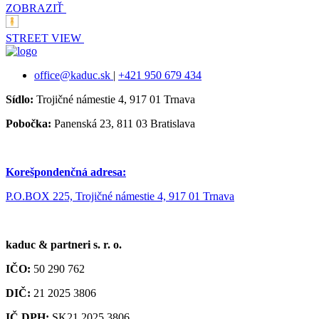
ZOBRAZIŤ
STREET VIEW
office@kaduc.sk
|
+421 950 679 434
Sídlo:
Trojičné námestie 4, 917 01 Trnava
Pobočka:
Panenská 23, 811 03 Bratislava
Korešpondenčná adresa:
P.O.BOX 225, Trojičné námestie 4, 917 01 Trnava
kaduc & partneri s. r. o.
IČO:
50 290 762
DIČ:
21 2025 3806
IČ DPH:
SK21 2025 3806