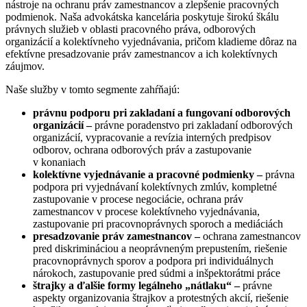
nástroje na ochranu práv zamestnancov a zlepšenie pracovných
podmienok. Naša advokátska kancelária poskytuje širokú škálu
právnych služieb v oblasti pracovného práva, odborových
organizácií a kolektívneho vyjednávania, pričom kladieme dôraz na
efektívne presadzovanie práv zamestnancov a ich kolektívnych
záujmov.
Naše služby v tomto segmente zahŕňajú:
právnu podporu pri zakladaní a fungovaní odborových
organizácií –
právne poradenstvo pri zakladaní odborových
organizácií, vypracovanie a revízia interných predpisov
odborov, ochrana odborových práv a zastupovanie
v konaniach
kolektívne vyjednávanie a pracovné podmienky –
právna
podpora pri vyjednávaní kolektívnych zmlúv, kompletné
zastupovanie v procese negociácie, ochrana práv
zamestnancov v procese kolektívneho vyjednávania,
zastupovanie pri pracovnoprávnych sporoch a mediáciách
presadzovanie práv zamestnancov –
ochrana zamestnancov
pred diskrimináciou a neoprávneným prepustením, riešenie
pracovnoprávnych sporov a podpora pri individuálnych
nárokoch, zastupovanie pred súdmi a inšpektorátmi práce
štrajky a ďalšie formy legálneho „nátlaku“ –
právne
aspekty organizovania štrajkov a protestných akcií, riešenie