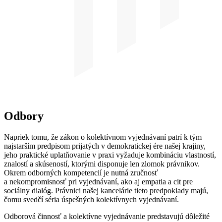
Odbory
Napriek tomu, že zákon o kolektívnom vyjednávaní patrí k tým
najstarším predpisom prijatých v demokratickej ére našej krajiny,
jeho praktické uplatňovanie v praxi vyžaduje kombináciu vlastností,
znalostí a skúseností, ktorými disponuje len zlomok právnikov.
Okrem odborných kompetencií je nutná zručnosť
a nekompromisnosť pri vyjednávaní, ako aj empatia a cit pre
sociálny dialóg. Právnici našej kancelárie tieto predpoklady majú,
čomu svedčí séria úspešných kolektívnych vyjednávaní.
Odborová činnosť a kolektívne vyjednávanie predstavujú dôležité