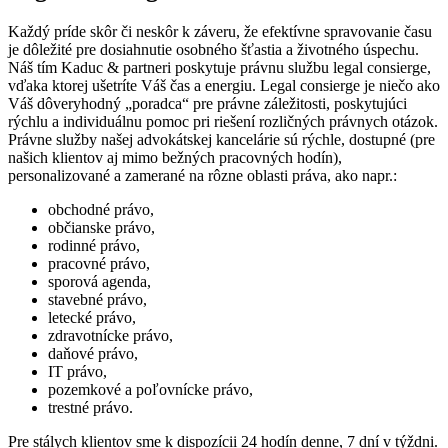
Každý príde skôr či neskôr k záveru, že efektívne spravovanie času
je dôležité pre dosiahnutie osobného šťastia a životného úspechu.
Náš tím Kaduc & partneri poskytuje právnu službu legal consierge,
vďaka ktorej ušetríte Váš čas a energiu. Legal consierge je niečo ako
Váš dôveryhodný „poradca“ pre právne záležitosti, poskytujúci
rýchlu a individuálnu pomoc pri riešení rozličných právnych otázok.
Právne služby našej advokátskej kancelárie sú rýchle, dostupné (pre
našich klientov aj mimo bežných pracovných hodín),
personalizované a zamerané na rôzne oblasti práva, ako napr.:
obchodné právo,
občianske právo,
rodinné právo,
pracovné právo,
sporová agenda,
stavebné právo,
letecké právo,
zdravotnícke právo,
daňové právo,
IT právo,
pozemkové a poľovnícke právo,
trestné právo.
Pre stálych klientov sme k dispozícii 24 hodín denne, 7 dní v týždni.