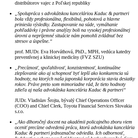
distribútorov vajec z Poľskej republiky
„Spolupráca s advokátskou kanceláriou Kaduc & partneri
bola vždy profesionálna, flexibilná, pohotová a hlavne
priniesla výsledky. Zastupovanie na súde, vymáhanie
pohľadávky i právne analýzy boli na vysokej profesionálnej
úrovni a nepríjemné situácie nám pomohli zvládnuť bez
stresov a úspešne.“
prof. MUDr. Eva Horváthová, PhD., MPH, vedúca katedry
preventívnej a klinickej medicíny (FVZ SZU)
„Precíznosť, spoľahlivosť, konzistentnosť, kontinuálne
zlepšovanie ako aj schopnosť byť lepší ako konkurencia sú
hodnoty, na ktorých naša japonská korporácia stavia desiatky
rokov. Práve preto som mimoriadne rád, že tieto hodnoty
zdieľa aj naša advokátska kancelária Kaduc & partneri“
JUDr. Vladislav Šrojta, bývalý Chief Operations Officer
(COO) and Chief Clerk, Toyota Financial Services Slovakia
s.r.o.
„Ako dlhoročný docent na akadémii policajného zboru viem
oceniť precízne odvedenú prácu, ktorú advokátska kancelária
Kaduc & partneri jednoznačne odviedla. Ich odbornosť,