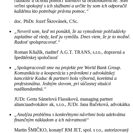
ľudskosť a ochota pomôcť klientovi sú bezkonkurenčné. Som
veľmi spokojný s ich službami a určite by som ich odporučil
každému kto potrebuje právnu pomoc.“
doc. PhDr. Jozef Škrovánek, CSc.
„Neveril som, keď mi ponúkli, že za vymoženie pohľadávky
zaplatíme až vtedy, keď ju vymôžu. Dnes viem, že je to možné.
Radosť spolupracovať.“
Roman Kňažík, riaditeľ A.G.T. TRANS, s.r.o., dopravná a
špeditérskej spoločnosť
„Spolupracovali sme na projekte pre World Bank Group.
Komunikácia a kooperácia s právnikmi z advokátskej
kancelárie Kaduc & partneri bola výborná, korektná a
profesionálna. Jedným slovom, pri súčasnej situácii
nadštandardná.“
JUDr. Gerta Sámelová Flassiková, managing partner
alianciaadvokátov ak, s.r.o., JUDr. Jana Bačeková, advokátka
„Analýza problému s konkrétnymi návrhmi bola adekvátna
finančným nákladom a ich návratnosti“
Martin ŠMIČKO, konateľ RM JET, spol. s r.o., autorizovaný