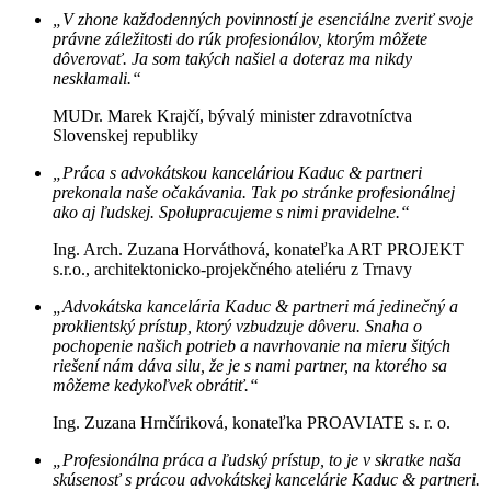
„V zhone každodenných povinností je esenciálne zveriť svoje
právne záležitosti do rúk profesionálov, ktorým môžete
dôverovať. Ja som takých našiel a doteraz ma nikdy
nesklamali.“
MUDr. Marek Krajčí, bývalý minister zdravotníctva
Slovenskej republiky
„Práca s advokátskou kanceláriou Kaduc & partneri
prekonala naše očakávania. Tak po stránke profesionálnej
ako aj ľudskej. Spolupracujeme s nimi pravidelne.“
Ing. Arch. Zuzana Horváthová, konateľka ART PROJEKT
s.r.o., architektonicko-projekčného ateliéru z Trnavy
„Advokátska kancelária Kaduc & partneri má jedinečný a
proklientský prístup, ktorý vzbudzuje dôveru. Snaha o
pochopenie našich potrieb a navrhovanie na mieru šitých
riešení nám dáva silu, že je s nami partner, na ktorého sa
môžeme kedykoľvek obrátiť.“
Ing. Zuzana Hrnčíriková, konateľka PROAVIATE s. r. o.
„Profesionálna práca a ľudský prístup, to je v skratke naša
skúsenosť s prácou advokátskej kancelárie Kaduc & partneri.