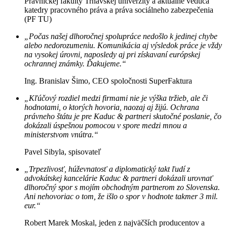
Právnickej fakulty Trnavskej univerzity a aktuálne vedúca
katedry pracovného práva a práva sociálneho zabezpečenia
(PF TU)
„Počas našej dlhoročnej spolupráce nedošlo k jedinej chybe
alebo nedorozumeniu. Komunikácia aj výsledok práce je vždy
na vysokej úrovni, naposledy aj pri získavaní európskej
ochrannej známky. Ďakujeme.“
Ing. Branislav Šimo, CEO spoločnosti SuperFaktura
„Kľúčový rozdiel medzi firmami nie je výška tržieb, ale či
hodnotami, o ktorých hovoria, naozaj aj žijú. Ochrana
právneho štátu je pre Kaduc & partneri skutočné poslanie, čo
dokázali úspešnou pomocou v spore medzi mnou a
ministerstvom vnútra.“
Pavel Sibyla, spisovateľ
„Trpezlivosť, húževnatosť a diplomatický takt ľudí z
advokátskej kancelárie Kaduc & partneri dokázali urovnať
dlhoročný spor s mojím obchodným partnerom zo Slovenska.
Ani nehovoriac o tom, že išlo o spor v hodnote takmer 3 mil.
eur.“
Robert Marek Moskal, jeden z najväčších producentov a