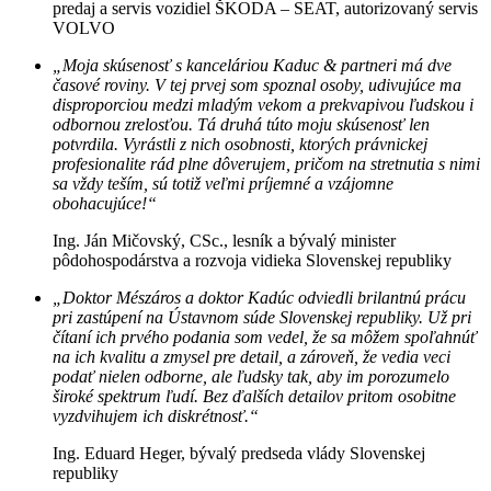
predaj a servis vozidiel ŠKODA – SEAT, autorizovaný servis
VOLVO
„Moja skúsenosť s kanceláriou Kaduc & partneri má dve
časové roviny. V tej prvej som spoznal osoby, udivujúce ma
disproporciou medzi mladým vekom a prekvapivou ľudskou i
odbornou zrelosťou. Tá druhá túto moju skúsenosť len
potvrdila. Vyrástli z nich osobnosti, ktorých právnickej
profesionalite rád plne dôverujem, pričom na stretnutia s nimi
sa vždy teším, sú totiž veľmi príjemné a vzájomne
obohacujúce!“
Ing. Ján Mičovský, CSc., lesník a bývalý minister
pôdohospodárstva a rozvoja vidieka Slovenskej republiky
„Doktor Mészáros a doktor Kadúc odviedli brilantnú prácu
pri zastúpení na Ústavnom súde Slovenskej republiky. Už pri
čítaní ich prvého podania som vedel, že sa môžem spoľahnúť
na ich kvalitu a zmysel pre detail, a zároveň, že vedia veci
podať nielen odborne, ale ľudsky tak, aby im porozumelo
široké spektrum ľudí. Bez ďalších detailov pritom osobitne
vyzdvihujem ich diskrétnosť.“
Ing. Eduard Heger, bývalý predseda vlády Slovenskej
republiky