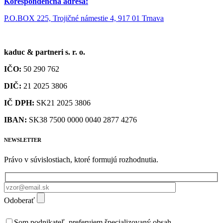
Korešpondenčná adresa:
P.O.BOX 225, Trojičné námestie 4, 917 01 Trnava
kaduc & partneri s. r. o.
IČO:
50 290 762
DIČ:
21 2025 3806
IČ DPH:
SK21 2025 3806
IBAN:
SK38 7500 0000 0040 2877 4276
NEWSLETTER
Právo v súvislostiach, ktoré formujú rozhodnutia.
Odoberať
Som podnikateľ, preferujem špecializovaný obsah