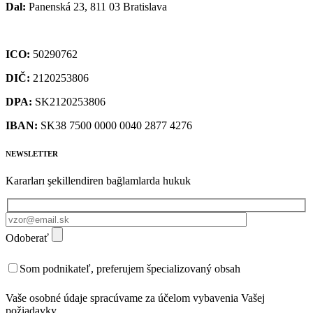
Dal:
Panenská 23, 811 03 Bratislava
ICO:
50290762
DIČ:
2120253806
DPA:
SK2120253806
IBAN:
SK38 7500 0000 0040 2877 4276
NEWSLETTER
Kararları şekillendiren bağlamlarda hukuk
Odoberať
Som podnikateľ, preferujem špecializovaný obsah
Vaše osobné údaje spracúvame za účelom vybavenia Vašej
požiadavky.