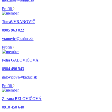
meszaros@kaduc.sk
Profili
Tomáš VRANOVIČ
0905 963 022
vranovic@kaduc.sk
Profili
Petra GALOVIČOVÁ
0904 496 543
galovicova@kaduc.sk
Profili
Zuzana BELOVIČOVÁ
0910 450 640