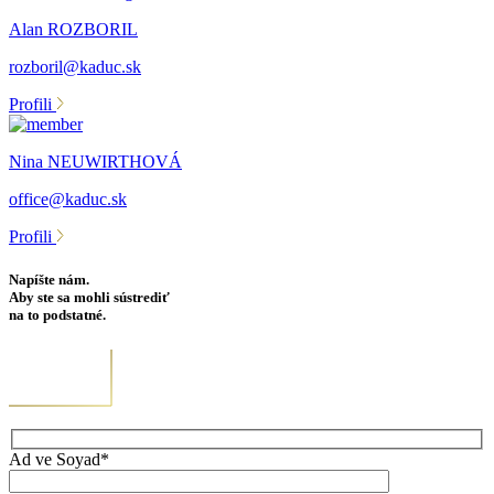
Alan ROZBORIL
rozboril@kaduc.sk
Profili
Nina NEUWIRTHOVÁ
office@kaduc.sk
Profili
Napíšte nám.
Aby ste sa mohli sústrediť
na to podstatné.
Ad ve Soyad*