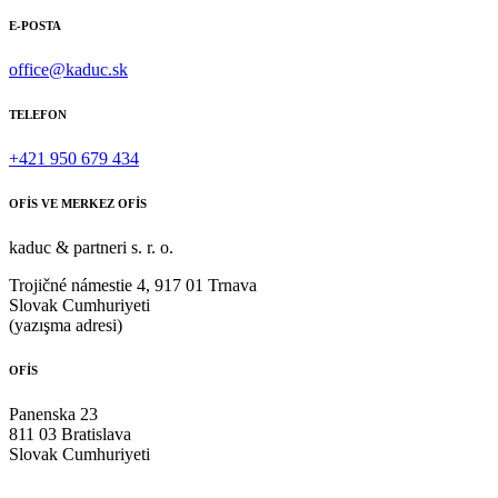
E-POSTA
office@kaduc.sk
TELEFON
+421 950 679 434
OFİS VE MERKEZ OFİS
kaduc & partneri s. r. o.
Trojičné námestie 4, 917 01 Trnava
Slovak Cumhuriyeti
(yazışma adresi)
OFİS
Panenska 23
811 03 Bratislava
Slovak Cumhuriyeti