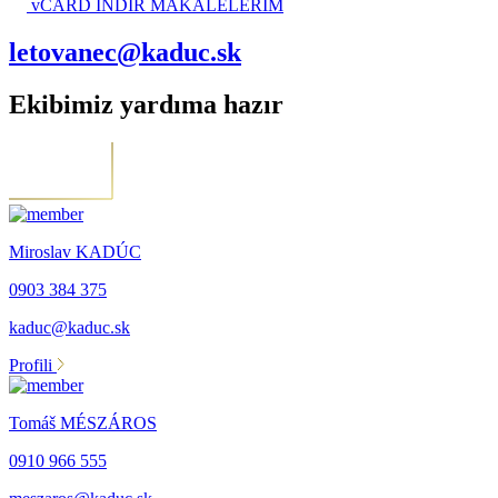
vCARD İNDİR
MAKALELERİM
letovanec@kaduc.sk
Ekibimiz yardıma hazır
Miroslav KADÚC
0903 384 375
kaduc@kaduc.sk
Profili
Tomáš MÉSZÁROS
0910 966 555