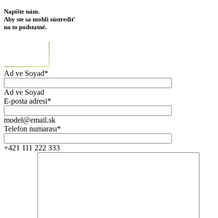
Napíšte nám.
Aby ste sa mohli sústrediť
na to podstatné.
Ad ve Soyad*
Ad ve Soyad
E-posta adresi*
model@email.sk
Telefon numarası*
+421 111 222 333