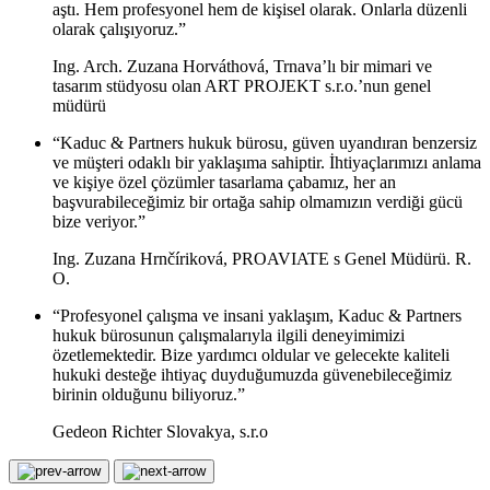
aştı. Hem profesyonel hem de kişisel olarak. Onlarla düzenli
olarak çalışıyoruz.”
Ing. Arch. Zuzana Horváthová, Trnava’lı bir mimari ve
tasarım stüdyosu olan ART PROJEKT s.r.o.’nun genel
müdürü
“Kaduc & Partners hukuk bürosu, güven uyandıran benzersiz
ve müşteri odaklı bir yaklaşıma sahiptir. İhtiyaçlarımızı anlama
ve kişiye özel çözümler tasarlama çabamız, her an
başvurabileceğimiz bir ortağa sahip olmamızın verdiği gücü
bize veriyor.”
Ing. Zuzana Hrnčíriková, PROAVIATE s Genel Müdürü. R.
O.
“Profesyonel çalışma ve insani yaklaşım, Kaduc & Partners
hukuk bürosunun çalışmalarıyla ilgili deneyimimizi
özetlemektedir. Bize yardımcı oldular ve gelecekte kaliteli
hukuki desteğe ihtiyaç duyduğumuzda güvenebileceğimiz
birinin olduğunu biliyoruz.”
Gedeon Richter Slovakya, s.r.o