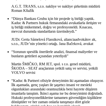
A.G.T. TRANS, s.r.o. nakliye ve nakliye şirketinin müdürü
Roman Kňažík
“Dünya Bankası Grubu için bir projede iş birliği yaptık.
Kaduc & Partners hukuk firmasındaki avukatlarla iletişim ve
iş birliği mükemmel, doğru ve profesyoneldi. Kısacası,
mevcut durumda standartların üzerindeydi.”
JUDr. Gerta Sámelová Flassiková, alianciaadvokátov ak,
s.r.o., JUDr’nin yönetici ortağı. Jana Bačeková, avukat
“Sorunun spesifik önerilerle analizi, finansal maliyetler ve
bunların getirileri açısından yeterliydi”
Martin ŠMIČKO, RM JET, spol. s r.o. genel müdürü,
ŠKODA – SEAT araçlarının yetkili satış ve servisi, yetkili
VOLVO servisi
“Kaduc & Partneri ofisiyle deneyimim iki aşamadan oluşuyor.
İlk aşamada, genç yaşları ile şaşırtıcı insani ve mesleki
olgunlukları arasındaki orantısızlıkla beni hayrete düşüren
insanlarla tanıştım. İkinci aşama ise bu deneyimimi doğruladı.
Hukuki profesyonelliklerine tamamen güvendiğim kişiliklere
dönüştüler ve her zaman onlarla tanışmayı dört gözle