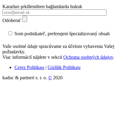
Kararları şekillendiren bağlamlarda hukuk
Odoberať
Som podnikateľ, preferujem špecializovaný obsah
Vaše osobné údaje spracúvame za účelom vybavenia Vašej
požiadavky.
Viac informácií nájdete v sekcii
Ochrana osobných údajov
.
Çerez Politikası
|
Gizlilik Politikası
kaduc & partneri s. r. o.
©
2026