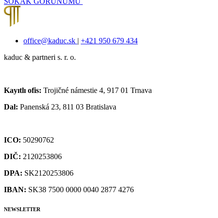
SOKAK GÖRÜNÜMÜ
office@kaduc.sk
|
+421 950 679 434
kaduc & partneri s. r. o.
Kayıtlı ofis:
Trojičné námestie 4, 917 01 Trnava
Dal:
Panenská 23, 811 03 Bratislava
ICO:
50290762
DIČ:
2120253806
DPA:
SK2120253806
IBAN:
SK38 7500 0000 0040 2877 4276
NEWSLETTER