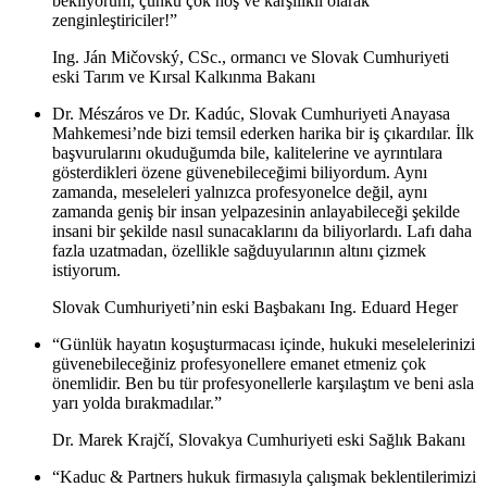
bekliyorum, çünkü çok hoş ve karşılıklı olarak
zenginleştiriciler!”
Ing. Ján Mičovský, CSc., ormancı ve Slovak Cumhuriyeti
eski Tarım ve Kırsal Kalkınma Bakanı
Dr. Mészáros ve Dr. Kadúc, Slovak Cumhuriyeti Anayasa
Mahkemesi’nde bizi temsil ederken harika bir iş çıkardılar. İlk
başvurularını okuduğumda bile, kalitelerine ve ayrıntılara
gösterdikleri özene güvenebileceğimi biliyordum. Aynı
zamanda, meseleleri yalnızca profesyonelce değil, aynı
zamanda geniş bir insan yelpazesinin anlayabileceği şekilde
insani bir şekilde nasıl sunacaklarını da biliyorlardı. Lafı daha
fazla uzatmadan, özellikle sağduyularının altını çizmek
istiyorum.
Slovak Cumhuriyeti’nin eski Başbakanı Ing. Eduard Heger
“Günlük hayatın koşuşturmacası içinde, hukuki meselelerinizi
güvenebileceğiniz profesyonellere emanet etmeniz çok
önemlidir. Ben bu tür profesyonellerle karşılaştım ve beni asla
yarı yolda bırakmadılar.”
Dr. Marek Krajčí, Slovakya Cumhuriyeti eski Sağlık Bakanı
“Kaduc & Partners hukuk firmasıyla çalışmak beklentilerimizi