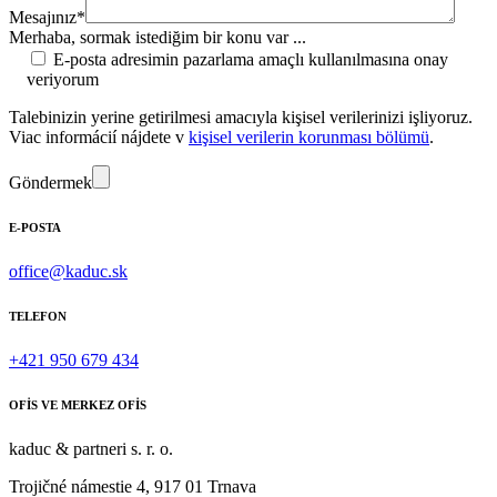
Mesajınız*
Merhaba, sormak istediğim bir konu var ...
E-posta adresimin pazarlama amaçlı kullanılmasına onay
veriyorum
Talebinizin yerine getirilmesi amacıyla kişisel verilerinizi işliyoruz.
Viac informácií nájdete v
kişisel verilerin korunması bölümü
.
Göndermek
E-POSTA
office@kaduc.sk
TELEFON
+421 950 679 434
OFİS VE MERKEZ OFİS
kaduc & partneri s. r. o.
Trojičné námestie 4, 917 01 Trnava