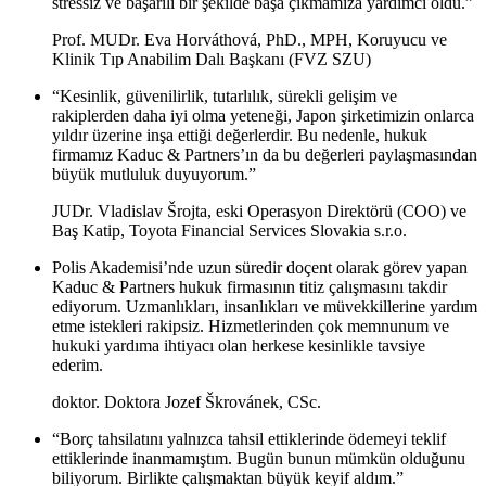
stressiz ve başarılı bir şekilde başa çıkmamıza yardımcı oldu.”
Prof. MUDr. Eva Horváthová, PhD., MPH, Koruyucu ve
Klinik Tıp Anabilim Dalı Başkanı (FVZ SZU)
“Kesinlik, güvenilirlik, tutarlılık, sürekli gelişim ve
rakiplerden daha iyi olma yeteneği, Japon şirketimizin onlarca
yıldır üzerine inşa ettiği değerlerdir. Bu nedenle, hukuk
firmamız Kaduc & Partners’ın da bu değerleri paylaşmasından
büyük mutluluk duyuyorum.”
JUDr. Vladislav Šrojta, eski Operasyon Direktörü (COO) ve
Baş Katip, Toyota Financial Services Slovakia s.r.o.
Polis Akademisi’nde uzun süredir doçent olarak görev yapan
Kaduc & Partners hukuk firmasının titiz çalışmasını takdir
ediyorum. Uzmanlıkları, insanlıkları ve müvekkillerine yardım
etme istekleri rakipsiz. Hizmetlerinden çok memnunum ve
hukuki yardıma ihtiyacı olan herkese kesinlikle tavsiye
ederim.
doktor. Doktora Jozef Škrovánek, CSc.
“Borç tahsilatını yalnızca tahsil ettiklerinde ödemeyi teklif
ettiklerinde inanmamıştım. Bugün bunun mümkün olduğunu
biliyorum. Birlikte çalışmaktan büyük keyif aldım.”