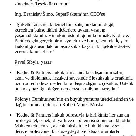
sürecinde. Teşekkür ederim.”
Ing. Branislav Šimo, SuperFaktura’nın CEO’su
“Şirketler arasındaki temel fark satış miktarları değil,
gerçekten bahsettikleri değerlere uygun yaşayıp
yaşamadıklarıdır. Hukukun üstünlüğünü korumak, Kaduc &
Partners için gerçek bir misyondur ve bunu, benimle İçişleri
Bakanlığı arasındaki anlaşmazlıkta başarılı bir şekilde destek
vererek kanıtladılar.”
Pavel Sibyla, yazar
“Kaduc & Partners hukuk firmasındaki çalışanların sabrı,
azmi ve diplomatik nezaketi sayesinde Slovakyalı iş ortağımla
uzun süredir devam eden bir anlaşmazlığımız çözüldü. Üstelik
bu anlaşmazlığın değeri neredeyse 3 milyon avroydu.”
Polonya Cumhuriyeti’nin en büyük yumurta üreticilerinden ve
dağıtıcılarından biri olan Robert Marek Moskal
“Kaduc & Partners hukuk bürosuyla iş birliğimiz her zaman
profesyonel, esnek, duyarlı ve en önemlisi sonuç odaklı oldu.
Mahkemede temsil, alacak tahsilatı ve hukuki analiz son
derece profesyonel bir düzeydeydi ve tatsız durumlarla