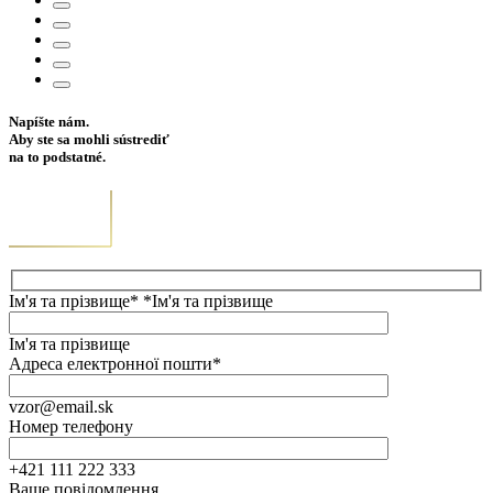
Napíšte nám.
Aby ste sa mohli sústrediť
na to podstatné.
Ім'я та прізвище* *Ім'я та прізвище
Ім'я та прізвище
Адреса електронної пошти*
vzor@email.sk
Номер телефону
+421 111 222 333
Ваше повідомлення