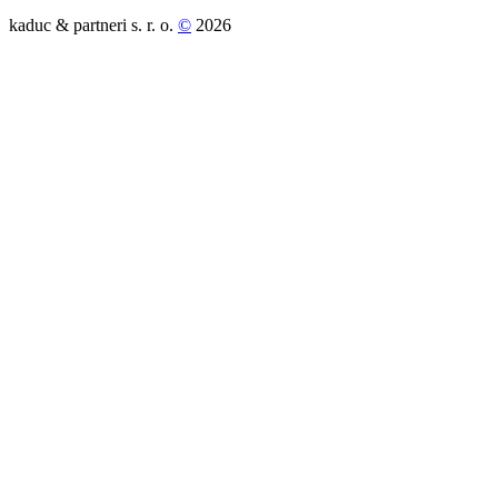
kaduc & partneri s. r. o.
©
2026