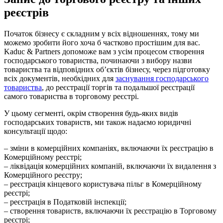
реєстрів
Початок бізнесу є складним у всіх відношеннях, тому ми
можемо зробити його хоча б частково простішим для вас.
Kaduc & Partners допоможе вам з усім процесом створення
господарського товариства, починаючи з вибору назви
товариства та відповідних об’єктів бізнесу, через підготовку
всіх документів, необхідних для
заснування господарського
товариства
, до реєстрації торгів та подальшої реєстрації
самого товариства в торговому реєстрі.
У цьому сегменті, окрім створення будь-яких видів
господарських товариств, ми також надаємо юридичні
консультації щодо:
– зміни в комерційних компаніях, включаючи їх реєстрацію в
Комерційному реєстрі;
– ліквідація комерційних компаній, включаючи їх видалення з
Комерційного реєстру;
– реєстрація кінцевого користувача пільг в Комерційному
реєстрі;
– реєстрація в Податковій інспекції;
– створення товариств, включаючи їх реєстрацію в Торговому
реєстрі;