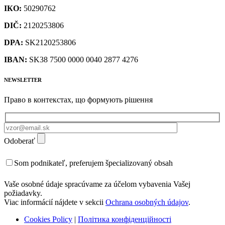
ІКО:
50290762
DIČ:
2120253806
DPA:
SK2120253806
IBAN:
SK38 7500 0000 0040 2877 4276
NEWSLETTER
Право в контекстах, що формують рішення
Odoberať
Som podnikateľ, preferujem špecializovaný obsah
Vaše osobné údaje spracúvame za účelom vybavenia Vašej
požiadavky.
Viac informácií nájdete v sekcii
Ochrana osobných údajov
.
Cookies Policy
|
Політика конфіденційності