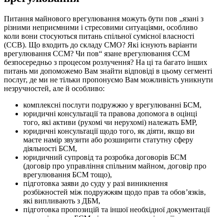
Питання майнового врегулювання можуть бути пов „язані з
різними неприємними і стресовими ситуаціями, особливо
коли вони стосуються питань спільної сумісної власності
(ССВ). Що входить до складу СМО? Які існують варіанти
врегулювання ССМ? Чи пов“ язане врегулювання ССМ
безпосередньо з процесом розлучення? На ці та багато інших
питань ми допоможемо Вам знайти відповіді в цьому сегменті
послуг, де ми не тільки пропонуємо Вам можливість уникнути
незручностей, але й особливо:
комплексні послуги подружжю у врегулюванні БСМ,
юридичні консультації та правова допомога в оцінці
того, які активи (рухомі чи нерухомі) належать БМР,
юридичні консультації щодо того, як діяти, якщо ви
маєте намір звузити або розширити статутну сферу
діяльності БСМ,
юридичний супровід та розробка договорів БСМ
(договір про управління спільним майном, договір про
врегулювання БСМ тощо),
підготовка заяви до суду у разі виникнення
розбіжностей між подружжям щодо прав та обов’язків,
які випливають з ДБМ,
підготовка пропозицій та іншої необхідної документації