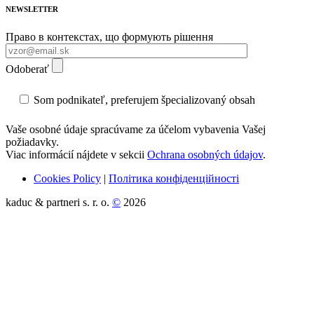
NEWSLETTER
Право в контекстах, що формують рішення
Odoberať
Som podnikateľ, preferujem špecializovaný obsah
Vaše osobné údaje spracúvame za účelom vybavenia Vašej
požiadavky.
Viac informácií nájdete v sekcii
Ochrana osobných údajov
.
Cookies Policy
|
Політика конфіденційності
kaduc & partneri s. r. o.
©
2026