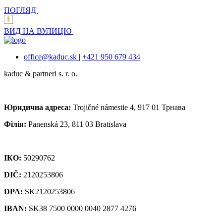
ПОГЛЯД
ВИД НА ВУЛИЦЮ
office@kaduc.sk
|
+421 950 679 434
kaduc & partneri s. r. о.
Юридична адреса:
Trojičné námestie 4, 917 01 Трнава
Філія:
Panenská 23, 811 03 Bratislava
ІКО:
50290762
DIČ:
2120253806
DPA:
SK2120253806
IBAN:
SK38 7500 0000 0040 2877 4276