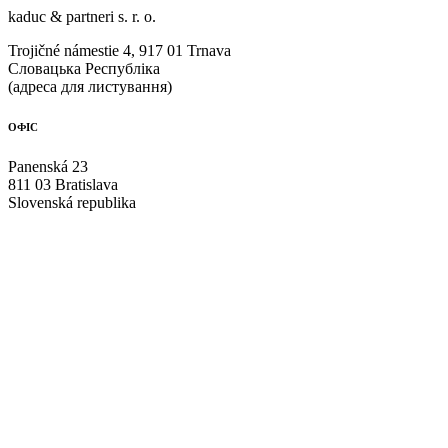
kaduc & partneri s. r. о.
Trojičné námestie 4, 917 01 Trnava
Словацька Республіка
(адреса для листування)
ОФІС
Panenská 23
811 03 Bratislava
Slovenská republika