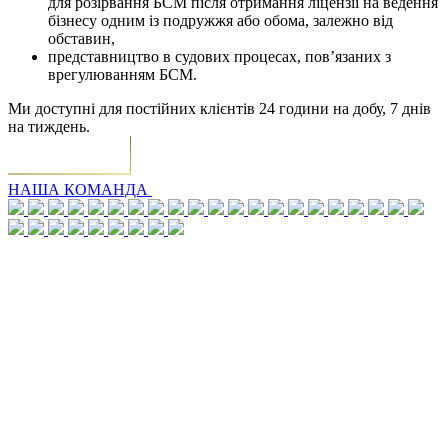
для розірвання БСМ після отримання ліцензії на ведення
бізнесу одним із подружжя або обома, залежно від
обставин,
представництво в судових процесах, пов’язаних з
врегулюванням БСМ.
Ми доступні для постійних клієнтів 24 години на добу, 7 днів
на тиждень.
НАША КОМАНДА