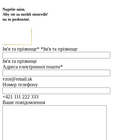
Napíšte nám.
Aby ste sa mohli sústrediť
na to podstatné.
Ім'я та прізвище* *Ім'я та прізвище
Ім'я та прізвище
Адреса електронної пошти*
vzor@email.sk
Номер телефону
+421 111 222 333
Ваше повідомлення