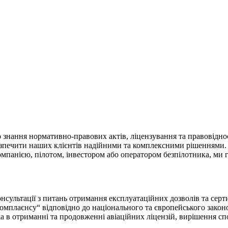
о знання нормативно-правових актів, ліцензування та правовідно
абезпечити наших клієнтів надійними та комплексними рішеннями.
акомпанією, пілотом, інвестором або оператором безпілотника, м
нсультації з питань отримання експлуатаційних дозволів та серт
омплаєнсу“ відповідно до національного та європейського закон
 в отриманні та продовженні авіаційних ліцензій, вирішення спо