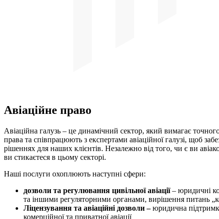
Авіаційне право
Авіаційна галузь – це динамічний сектор, який вимагає точног
права та співпрацюють з експертами авіаційної галузі, щоб з
рішеннях для наших клієнтів. Незалежно від того, чи є ви аві
ви стикаєтеся в цьому секторі.
Наші послуги охоплюють наступні сфери:
дозволи та регулювання цивільної авіації
– юридичні ко
та іншими регуляторними органами, вирішення питань „к
Ліцензування та авіаційні дозволи –
юридична підтримка
комерційної та приватної авіації