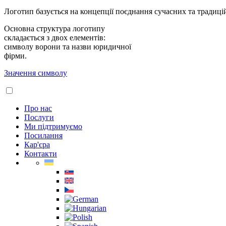
Логотип базується на концепції поєднання сучасних та традиці
Основна структура логотипу
складається з двох елементів:
символу ворони та назви юридичної
фірми.
Значення символу
Про нас
Послуги
Ми підтримуємо
Посилання
Кар'єра
Контакти