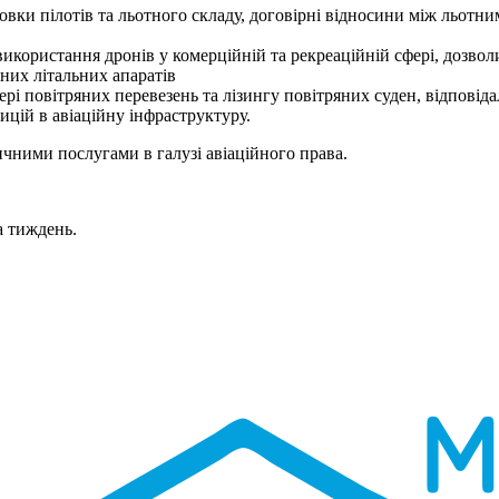
овки пілотів та льотного складу, договірні відносини між льотн
використання дронів у комерційній та рекреаційній сфері, дозволи
тних літальних апаратів
ері повітряних перевезень та лізингу повітряних суден, відповіда
ицій в авіаційну інфраструктуру.
чними послугами в галузі авіаційного права.
а тиждень.