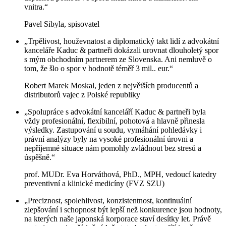
vnitra.“
Pavel Sibyla, spisovatel
„Trpělivost, houževnatost a diplomatický takt lidí z advokátní
kanceláře Kaduc & partneři dokázali urovnat dlouholetý spor
s mým obchodním partnerem ze Slovenska. Ani nemluvě o
tom, že šlo o spor v hodnotě téměř 3 mil.. eur.“
Robert Marek Moskal, jeden z největších producentů a
distributorů vajec z Polské republiky
„Spolupráce s advokátní kanceláří Kaduc & partneři byla
vždy profesionální, flexibilní, pohotová a hlavně přinesla
výsledky. Zastupování u soudu, vymáhání pohledávky i
právní analýzy byly na vysoké profesionální úrovni a
nepříjemné situace nám pomohly zvládnout bez stresů a
úspěšně.“
prof. MUDr. Eva Horváthová, PhD., MPH, vedoucí katedry
preventivní a klinické medicíny (FVZ SZU)
„Preciznost, spolehlivost, konzistentnost, kontinuální
zlepšování i schopnost být lepší než konkurence jsou hodnoty,
na kterých naše japonská korporace staví desítky let. Právě