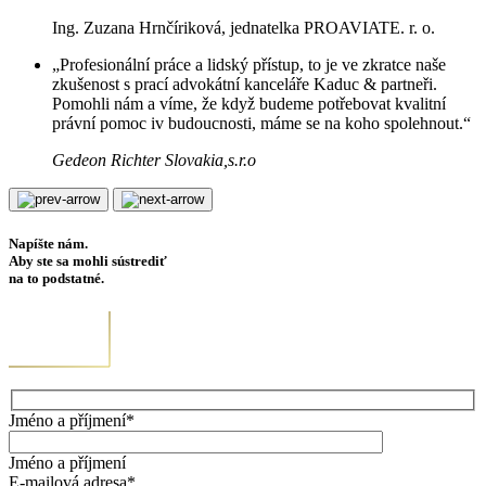
Ing. Zuzana Hrnčíriková, jednatelka PROAVIATE. r. o.
„Profesionální práce a lidský přístup, to je ve zkratce naše
zkušenost s prací advokátní kanceláře Kaduc & partneři.
Pomohli nám a víme, že když budeme potřebovat kvalitní
právní pomoc iv budoucnosti, máme se na koho spolehnout.“
Gedeon Richter Slovakia,s.r.o
Napíšte nám.
Aby ste sa mohli sústrediť
na to podstatné.
Jméno a příjmení*
Jméno a příjmení
E-mailová adresa*