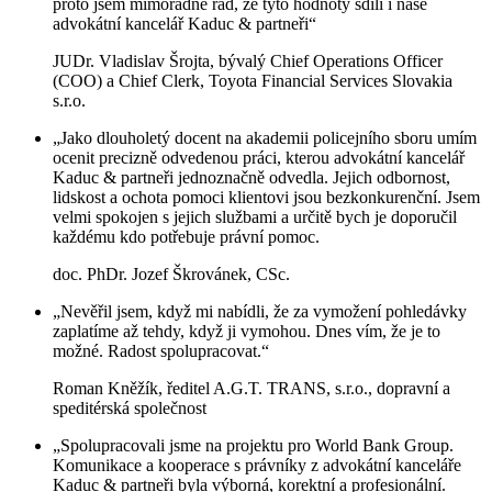
proto jsem mimořádně rád, že tyto hodnoty sdílí i naše
advokátní kancelář Kaduc & partneři“
JUDr. Vladislav Šrojta, bývalý Chief Operations Officer
(COO) a Chief Clerk, Toyota Financial Services Slovakia
s.r.o.
„Jako dlouholetý docent na akademii policejního sboru umím
ocenit precizně odvedenou práci, kterou advokátní kancelář
Kaduc & partneři jednoznačně odvedla. Jejich odbornost,
lidskost a ochota pomoci klientovi jsou bezkonkurenční. Jsem
velmi spokojen s jejich službami a určitě bych je doporučil
každému kdo potřebuje právní pomoc.
doc. PhDr. Jozef Škrovánek, CSc.
„Nevěřil jsem, když mi nabídli, že za vymožení pohledávky
zaplatíme až tehdy, když ji vymohou. Dnes vím, že je to
možné. Radost spolupracovat.“
Roman Kněžík, ředitel A.G.T. TRANS, s.r.o., dopravní a
speditérská společnost
„Spolupracovali jsme na projektu pro World Bank Group.
Komunikace a kooperace s právníky z advokátní kanceláře
Kaduc & partneři byla výborná, korektní a profesionální.