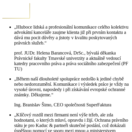
„Hluboce lidská a profesionální komunikace celého kolektivu
advokátní kanceláře zaujme klienta již při prvním kontaktu a
dává mu pocit důvěry a jistoty v kvalitu poskytovaných
právních služeb.“
prof. JUDr. Helena Barancová, DrSc., bývalá děkanka
Právnické fakulty Trnavské univerzity a aktuálně vedoucí
katedry pracovního práva a práva sociálního zabezpečení (PF
TU)
„Během naší dlouholeté spolupráce nedošlo k jediné chybě
nebo nedorozumění. Komunikace i výsledek práce je vždy na
vysoké úrovni, naposledy i při získávání evropské ochranné
známky. Děkujeme.“
Ing. Branislav Šimo, CEO společnosti SuperFaktura
„Klíčový rozdíl mezi firmami není výše tržeb, ale zda
hodnotami, o kterých mluví, opravdu i žijí. Ochrana právního
státu je pro Kaduc & partneři skutečné poslání, což dokázali
úspěšnou pomocí ve sporu mezi mnou a ministerstvem