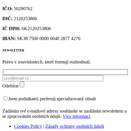
IČO:
50290762
DIČ:
2120253806
IČ DPH:
SK2120253806
IBAN:
SK38 7500 0000 0040 2877 4276
NEWSLETTER
Právo v souvislostech, které formují rozhodnutí.
Odebírat
Jsem podnikatel, preferuji specializovaný obsah
Zadáním své e-mailové adresy souhlasíte se zasíláním newsletteru a
se zpracováním osobních údajů.
Více informací
.
Cookies Policy
|
Zásady ochrany osobních údajů