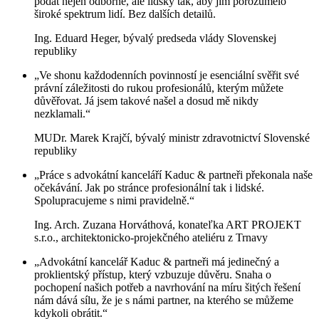
podat nejen odborně, ale lidsky tak, aby jim porozumělo
široké spektrum lidí. Bez dalších detailů.
Ing. Eduard Heger, bývalý predseda vlády Slovenskej
republiky
„Ve shonu každodenních povinností je esenciální svěřit své
právní záležitosti do rukou profesionálů, kterým můžete
důvěřovat. Já jsem takové našel a dosud mě nikdy
nezklamali.“
MUDr. Marek Krajčí, bývalý ministr zdravotnictví Slovenské
republiky
„Práce s advokátní kanceláří Kaduc & partneři překonala naše
očekávání. Jak po stránce profesionální tak i lidské.
Spolupracujeme s nimi pravidelně.“
Ing. Arch. Zuzana Horváthová, konateľka ART PROJEKT
s.r.o., architektonicko-projekčného ateliéru z Trnavy
„Advokátní kancelář Kaduc & partneři má jedinečný a
proklientský přístup, který vzbuzuje důvěru. Snaha o
pochopení našich potřeb a navrhování na míru šitých řešení
nám dává sílu, že je s námi partner, na kterého se můžeme
kdykoli obrátit.“