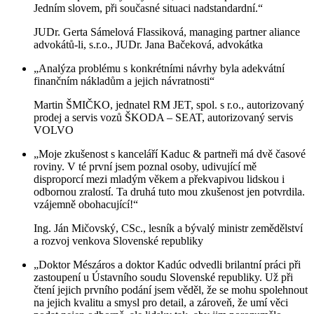
Jedním slovem, při současné situaci nadstandardní.“
JUDr. Gerta Sámelová Flassiková, managing partner aliance
advokátů-li, s.r.o., JUDr. Jana Bačeková, advokátka
„Analýza problému s konkrétními návrhy byla adekvátní
finančním nákladům a jejich návratnosti“
Martin ŠMIČKO, jednatel RM JET, spol. s r.o., autorizovaný
prodej a servis vozů ŠKODA – SEAT, autorizovaný servis
VOLVO
„Moje zkušenost s kanceláří Kaduc & partneři má dvě časové
roviny. V té první jsem poznal osoby, udivující mě
disproporcí mezi mladým věkem a překvapivou lidskou i
odbornou zralostí. Ta druhá tuto mou zkušenost jen potvrdila.
vzájemně obohacující!“
Ing. Ján Mičovský, CSc., lesník a bývalý ministr zemědělství
a rozvoj venkova Slovenské republiky
„Doktor Mészáros a doktor Kadúc odvedli brilantní práci při
zastoupení u Ústavního soudu Slovenské republiky. Už při
čtení jejich prvního podání jsem věděl, že se mohu spolehnout
na jejich kvalitu a smysl pro detail, a zároveň, že umí věci