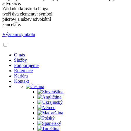
advokace.
Základní konstrukci loga
tvoří dva elementy: symbol
pilcrow a název advokátní
kanceláře.
Význam symbolu
O nás
Služby
Podporujeme
Reference
Kariéra
Kontakt