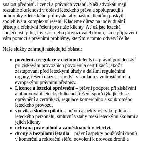
znalost předpisů, licencí a právních vztahů. Naši advokáti mají
rozsáhlé zkušenosti v oblasti leteckého práva a spolupracují s
odborníky z leteckého průmyslu, aby našim klientům poskytli
spolehlivá a komplexní řešení. Klademe důraz na individuální
přístup a efektivní řešení pro naše klienty. Ať už jste letecká
společnost, pilot, investor nebo provozovatel dronu, jsme připraveni
vám pomoci s právními problémy, kterým v tomto odvětví čelíte.
Naše služby zahrnují následující oblasti:
povolení a regulace v civilním letectví
– právní poradenství
při získávání provozních povolení a certifikací, jakož i
zastupování před leteckými úřady a dalšími regulačními
orgány, řešení otázek „shody“ v souladu s vnitrostátními a
evropskými právními předpisy.
Licence a letecká oprávnění –
právní podpora při získávání
a obnovování leteckých licencí, řešení sporů týkajících se
oprávnění a certifikací, regulace komerčního a soukromého
leteckého provozu.
výcvik a školení pilotů
– právní aspekty výcviku pilotů a
leteckého personálu, smluvní vztahy mezi leteckými školami a
jejich klienty
ochrana práv pilotů a zaměstnanců v letectví.
drony a bezpilotní letadla –
právní aspekty používání dronů
v komerční a rekreační sféře, povolení k provozu dronů a