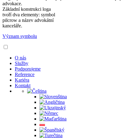
advokace.
Základní konstrukci loga
tvoří dva elementy: symbol
pilcrow a název advokátní
kanceláře.
Význam symbolu
O nás
Služby
Podporujeme
Reference
Kariéra
Kontakt