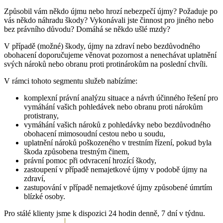
Způsobil vám někdo újmu nebo hrozí nebezpečí újmy? Požaduje po
vás někdo náhradu škody? Vykonávali jste činnost pro jiného nebo
bez právního důvodu? Domáhá se někdo ušlé mzdy?
V případě (možné) škody, újmy na zdraví nebo bezdůvodného
obohacení doporučujeme věnovat pozornost a nenechávat uplatnění
svých nároků nebo obranu proti protinárokům na poslední chvíli.
V rámci tohoto segmentu služeb nabízíme:
komplexní právní analýzu situace a návrh účinného řešení pro
vymáhání vašich pohledávek nebo obranu proti nárokům
protistrany,
vymáhání vašich nároků z pohledávky nebo bezdůvodného
obohacení mimosoudní cestou nebo u soudu,
uplatnění nároků poškozeného v trestním řízení, pokud byla
škoda způsobena trestným činem,
právní pomoc při odvracení hrozící škody,
zastoupení v případě nemajetkové újmy v podobě újmy na
zdraví,
zastupování v případě nemajetkové újmy způsobené úmrtím
blízké osoby.
Pro stálé klienty jsme k dispozici 24 hodin denně, 7 dní v týdnu.