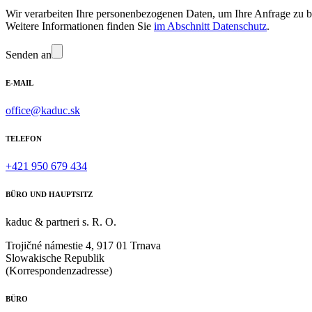
Wir verarbeiten Ihre personenbezogenen Daten, um Ihre Anfrage zu b
Weitere Informationen finden Sie
im Abschnitt Datenschutz
.
Senden an
E-MAIL
office@kaduc.sk
TELEFON
+421 950 679 434
BÜRO UND HAUPTSITZ
kaduc & partneri s. R. O.
Trojičné námestie 4, 917 01 Trnava
Slowakische Republik
(Korrespondenzadresse)
BÜRO