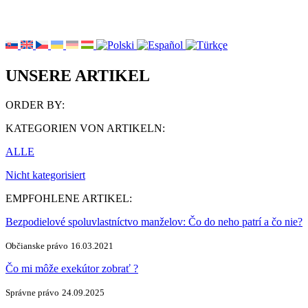
UNSERE ARTIKEL
ORDER BY:
KATEGORIEN VON ARTIKELN:
ALLE
Nicht kategorisiert
EMPFOHLENE ARTIKEL:
Bezpodielové spoluvlastníctvo manželov: Čo do neho patrí a čo nie?
Občianske právo
16.03.2021
Čo mi môže exekútor zobrať ?
Správne právo
24.09.2025