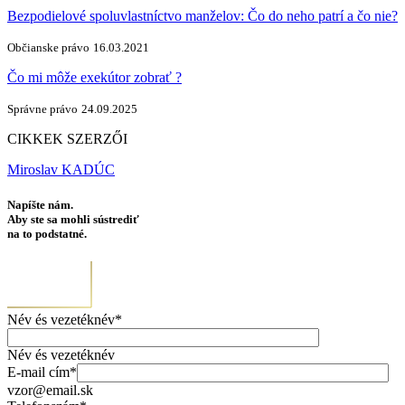
Bezpodielové spoluvlastníctvo manželov: Čo do neho patrí a čo nie?
Občianske právo
16.03.2021
Čo mi môže exekútor zobrať ?
Správne právo
24.09.2025
CIKKEK SZERZŐI
Miroslav KADÚC
Napíšte nám.
Aby ste sa mohli sústrediť
na to podstatné.
Név és vezetéknév*
Név és vezetéknév
E-mail cím*
vzor@email.sk