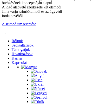
ötvözésének koncepcióján alapul.
A logó alapvető szerkezete két elemből
áll: a varjú szimbólumból és az ügyvédi
iroda nevéből.
A szimbólum jelentése
Rólunk
Szolgáltatások
Támogatjuk
Hivatkozások
Karrier
Kapcsolat