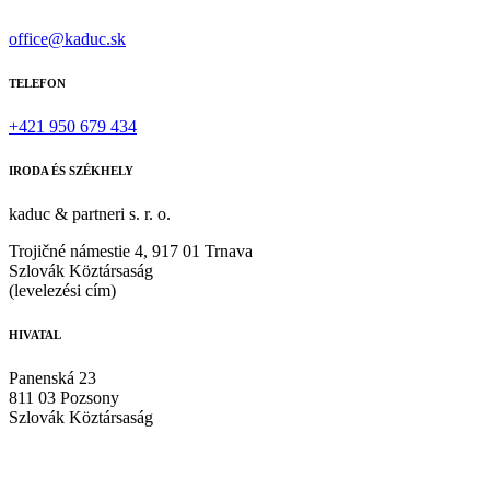
office@kaduc.sk
TELEFON
+421 950 679 434
IRODA ÉS SZÉKHELY
kaduc & partneri s. r. o.
Trojičné námestie 4, 917 01 Trnava
Szlovák Köztársaság
(levelezési cím)
HIVATAL
Panenská 23
811 03 Pozsony
Szlovák Köztársaság