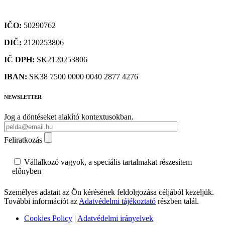
IČO:
50290762
DIČ:
2120253806
IČ DPH:
SK2120253806
IBAN:
SK38 7500 0000 0040 2877 4276
NEWSLETTER
Jog a döntéseket alakító kontextusokban.
Feliratkozás
Vállalkozó vagyok, a speciális tartalmakat részesítem
előnyben
Személyes adatait az Ön kérésének feldolgozása céljából kezeljük.
További információt az
Adatvédelmi tájékoztató
részben talál.
Cookies Policy
|
Adatvédelmi irányelvek