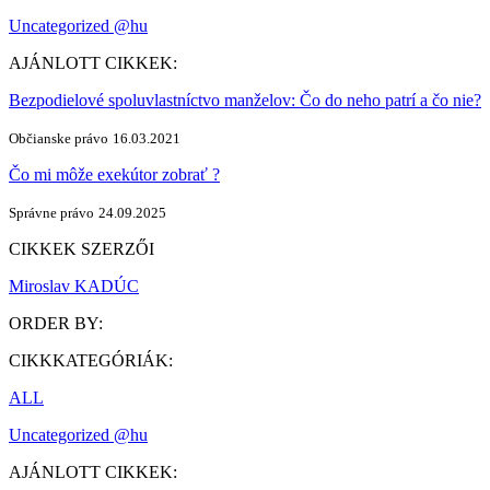
Uncategorized @hu
AJÁNLOTT CIKKEK:
Bezpodielové spoluvlastníctvo manželov: Čo do neho patrí a čo nie?
Občianske právo
16.03.2021
Čo mi môže exekútor zobrať ?
Správne právo
24.09.2025
CIKKEK SZERZŐI
Miroslav KADÚC
ORDER BY:
CIKKKATEGÓRIÁK:
ALL
Uncategorized @hu
AJÁNLOTT CIKKEK: