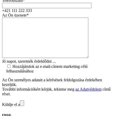
Telefonszám*
+421 111 222 333
Az Ön üzenete*
Jó napot, szeretnék érdeklődni ...
Hozzájárulok az e-mail-címem marketing célú
felhasználásához
Az Ön személyes adatait a kérésének feldolgozása érdekében
kezeljük.
További információkért kérjük, tekintse meg
az Adatvédelem
című
részt.
Küldje el a
EMAIL