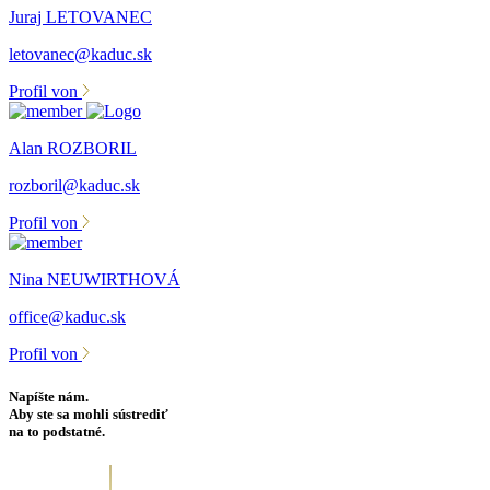
Juraj LETOVANEC
letovanec@kaduc.sk
Profil von
Alan ROZBORIL
rozboril@kaduc.sk
Profil von
Nina NEUWIRTHOVÁ
office@kaduc.sk
Profil von
Napíšte nám.
Aby ste sa mohli sústrediť
na to podstatné.