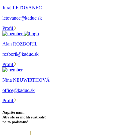
Juraj LETOVANEC
letovanec@kaduc.sk
Profil
Alan ROZBORIL
rozboril@kaduc.sk
Profil
Nina NEUWIRTHOVÁ
office@kaduc.sk
Profil
Napíšte nám.
Aby ste sa mohli sústrediť
na to podstatné.