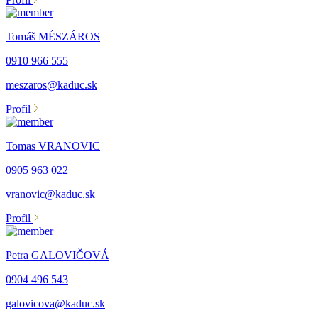
Tomáš MÉSZÁROS
0910 966 555
meszaros@kaduc.sk
Profil
Tomas VRANOVIC
0905 963 022
vranovic@kaduc.sk
Profil
Petra GALOVIČOVÁ
0904 496 543
galovicova@kaduc.sk