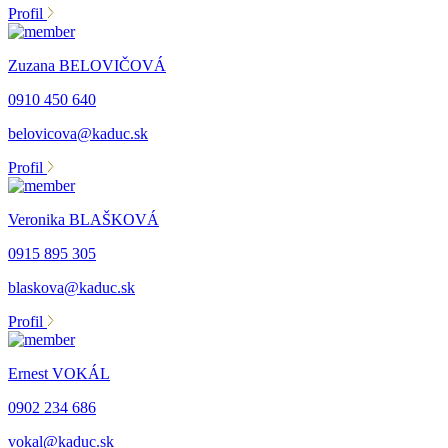
Profil
Zuzana BELOVIČOVÁ
0910 450 640
belovicova@kaduc.sk
Profil
Veronika BLAŠKOVÁ
0915 895 305
blaskova@kaduc.sk
Profil
Ernest VOKÁL
0902 234 686
vokal@kaduc.sk