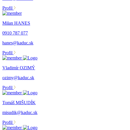
Profil
Milan HANES
0910 787 077
hanes@kaduc.sk
Profil
Vladimír OZIMÝ
ozimy@kaduc.sk
Profil
Tomáš MIŠUDÍK
misudik@kaduc.sk
Profil