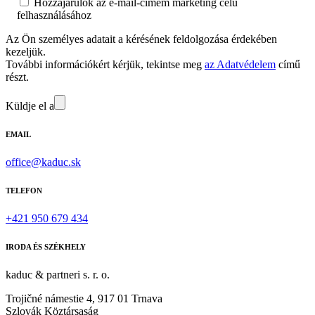
Hozzájárulok az e-mail-címem marketing célú
felhasználásához
Az Ön személyes adatait a kérésének feldolgozása érdekében
kezeljük.
További információkért kérjük, tekintse meg
az Adatvédelem
című
részt.
Küldje el a
EMAIL
office@kaduc.sk
TELEFON
+421 950 679 434
IRODA ÉS SZÉKHELY
kaduc & partneri s. r. o.
Trojičné námestie 4, 917 01 Trnava
Szlovák Köztársaság