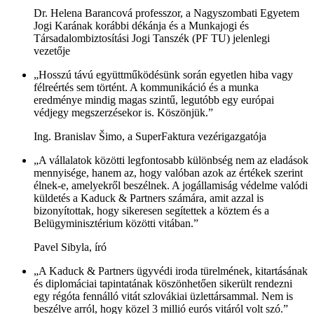
Dr. Helena Barancová professzor, a Nagyszombati Egyetem
Jogi Karának korábbi dékánja és a Munkajogi és
Társadalombiztosítási Jogi Tanszék (PF TU) jelenlegi
vezetője
„Hosszú távú együttműködésünk során egyetlen hiba vagy
félreértés sem történt. A kommunikáció és a munka
eredménye mindig magas szintű, legutóbb egy európai
védjegy megszerzésekor is. Köszönjük.”
Ing. Branislav Šimo, a SuperFaktura vezérigazgatója
„A vállalatok közötti legfontosabb különbség nem az eladások
mennyisége, hanem az, hogy valóban azok az értékek szerint
élnek-e, amelyekről beszélnek. A jogállamiság védelme valódi
küldetés a Kaduck & Partners számára, amit azzal is
bizonyítottak, hogy sikeresen segítettek a köztem és a
Belügyminisztérium közötti vitában.”
Pavel Sibyla, író
„A Kaduck & Partners ügyvédi iroda türelmének, kitartásának
és diplomáciai tapintatának köszönhetően sikerült rendezni
egy régóta fennálló vitát szlovákiai üzlettársammal. Nem is
beszélve arról, hogy közel 3 millió eurós vitáról volt szó.”