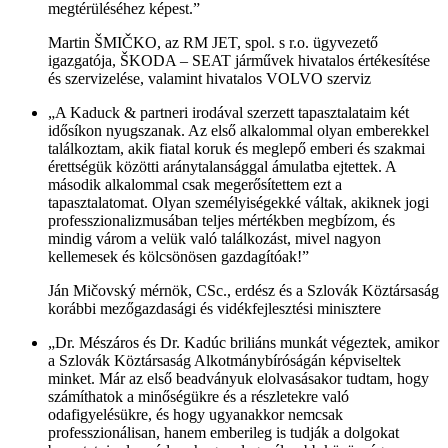
megtérüléséhez képest.”
Martin ŠMIČKO, az RM JET, spol. s r.o. ügyvezető
igazgatója, ŠKODA – SEAT járművek hivatalos értékesítése
és szervizelése, valamint hivatalos VOLVO szerviz
„A Kaduck & partneri irodával szerzett tapasztalataim két
idősíkon nyugszanak. Az első alkalommal olyan emberekkel
találkoztam, akik fiatal koruk és meglepő emberi és szakmai
érettségük közötti aránytalansággal ámulatba ejtettek. A
második alkalommal csak megerősítettem ezt a
tapasztalatomat. Olyan személyiségekké váltak, akiknek jogi
professzionalizmusában teljes mértékben megbízom, és
mindig várom a velük való találkozást, mivel nagyon
kellemesek és kölcsönösen gazdagítóak!”
Ján Mičovský mérnök, CSc., erdész és a Szlovák Köztársaság
korábbi mezőgazdasági és vidékfejlesztési minisztere
„Dr. Mészáros és Dr. Kadúc briliáns munkát végeztek, amikor
a Szlovák Köztársaság Alkotmánybíróságán képviseltek
minket. Már az első beadványuk elolvasásakor tudtam, hogy
számíthatok a minőségükre és a részletekre való
odafigyelésükre, és hogy ugyanakkor nemcsak
professzionálisan, hanem emberileg is tudják a dolgokat