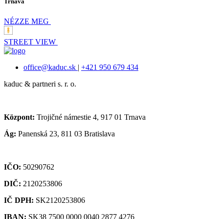
Trnava
NÉZZE MEG
STREET VIEW
office@kaduc.sk
|
+421 950 679 434
kaduc & partneri s. r. o.
Központ:
Trojičné námestie 4, 917 01 Trnava
Ág:
Panenská 23, 811 03 Bratislava
IČO:
50290762
DIČ:
2120253806
IČ DPH:
SK2120253806
IBAN:
SK38 7500 0000 0040 2877 4276