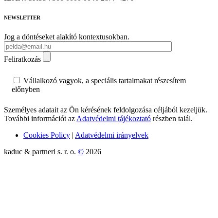
NEWSLETTER
Jog a döntéseket alakító kontextusokban.
Feliratkozás
Vállalkozó vagyok, a speciális tartalmakat részesítem
előnyben
Személyes adatait az Ön kérésének feldolgozása céljából kezeljük.
További információt az
Adatvédelmi tájékoztató
részben talál.
Cookies Policy
|
Adatvédelmi irányelvek
kaduc & partneri s. r. o.
©
2026