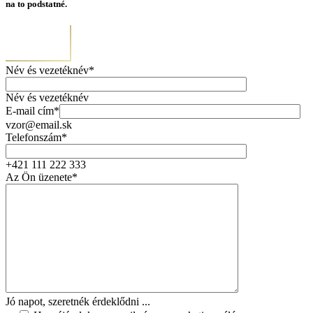
na to podstatné.
Név és vezetéknév*
Név és vezetéknév
E-mail cím*
vzor@email.sk
Telefonszám*
+421 111 222 333
Az Ön üzenete*
Jó napot, szeretnék érdeklődni ...