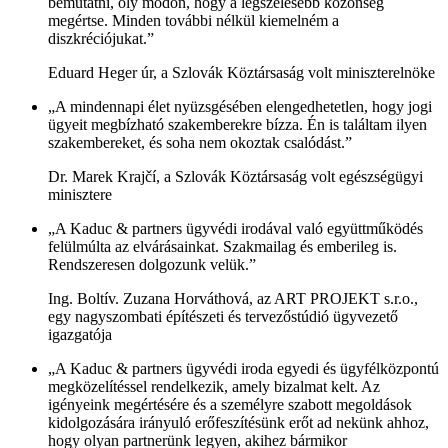
bemutatni, oly módon, hogy a legszélesebb közönség
megértse. Minden további nélkül kiemelném a
diszkréciójukat.”
Eduard Heger úr, a Szlovák Köztársaság volt miniszterelnöke
„A mindennapi élet nyüzsgésében elengedhetetlen, hogy jogi
ügyeit megbízható szakemberekre bízza. Én is találtam ilyen
szakembereket, és soha nem okoztak csalódást.”
Dr. Marek Krajčí, a Szlovák Köztársaság volt egészségügyi
minisztere
„A Kaduc & partners ügyvédi irodával való együttműködés
felülmúlta az elvárásainkat. Szakmailag és emberileg is.
Rendszeresen dolgozunk velük.”
Ing. Boltív. Zuzana Horváthová, az ART PROJEKT s.r.o.,
egy nagyszombati építészeti és tervezőstúdió ügyvezető
igazgatója
„A Kaduc & partners ügyvédi iroda egyedi és ügyfélközpontú
megközelítéssel rendelkezik, amely bizalmat kelt. Az
igényeink megértésére és a személyre szabott megoldások
kidolgozására irányuló erőfeszítésünk erőt ad nekünk ahhoz,
hogy olyan partnerünk legyen, akihez bármikor