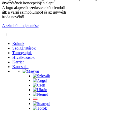
ötvözésének koncepcióján alapul.
A logó alapvető szerkezete két elemből
áll: a varjú szimbólumból és az ügyvédi
iroda nevéből.
A szimbólum jelentése
Rólunk
Szolgáltatások
Támogatjuk
Hivatkozások
Karrier
Kapcsolat