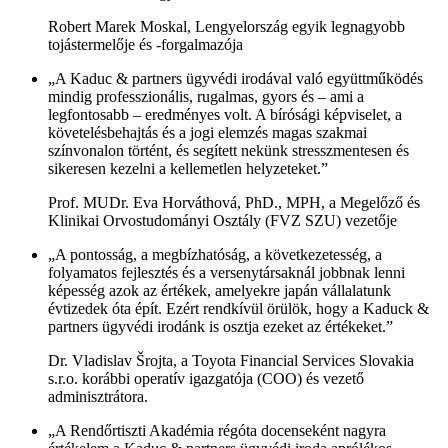
Robert Marek Moskal, Lengyelország egyik legnagyobb
tojástermelője és -forgalmazója
„A Kaduc & partners ügyvédi irodával való együttműködés
mindig professzionális, rugalmas, gyors és – ami a
legfontosabb – eredményes volt. A bírósági képviselet, a
követelésbehajtás és a jogi elemzés magas szakmai
színvonalon történt, és segített nekünk stresszmentesen és
sikeresen kezelni a kellemetlen helyzeteket.”
Prof. MUDr. Eva Horváthová, PhD., MPH, a Megelőző és
Klinikai Orvostudományi Osztály (FVZ SZU) vezetője
„A pontosság, a megbízhatóság, a következetesség, a
folyamatos fejlesztés és a versenytársaknál jobbnak lenni
képesség azok az értékek, amelyekre japán vállalatunk
évtizedek óta épít. Ezért rendkívül örülök, hogy a Kaduck &
partners ügyvédi irodánk is osztja ezeket az értékeket.”
Dr. Vladislav Šrojta, a Toyota Financial Services Slovakia
s.r.o. korábbi operatív igazgatója (COO) és vezető
adminisztrátora.
„A Rendőrtiszti Akadémia régóta docenseként nagyra