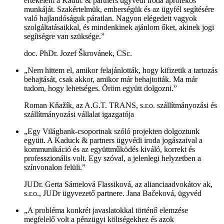
értékelem a Kaduc & partners ügyvédi iroda aprólékos
munkáját. Szakértelmük, emberségük és az ügyfél segítésére
való hajlandóságuk páratlan. Nagyon elégedett vagyok
szolgáltatásaikkal, és mindenkinek ajánlom őket, akinek jogi
segítségre van szüksége.”
doc. PhDr. Jozef Škrovánek, CSc.
„Nem hittem el, amikor felajánlották, hogy kifizetik a tartozás
behajtását, csak akkor, amikor már behajtották. Ma már
tudom, hogy lehetséges. Öröm együtt dolgozni.”
Roman Kňažík, az A.G.T. TRANS, s.r.o. szállítmányozási és
szállítmányozási vállalat igazgatója
„Egy Világbank-csoportnak szóló projekten dolgoztunk
együtt. A Kaduck & partners ügyvédi iroda jogászaival a
kommunikáció és az együttműködés kiváló, korrekt és
professzionális volt. Egy szóval, a jelenlegi helyzetben a
színvonalon felüli.”
JUDr. Gerta Sámelová Flassiková, az alianciaadvokátov ak,
s.r.o., JUDr ügyvezető partnere. Jana Bačeková, ügyvéd
„A probléma konkrét javaslatokkal történő elemzése
megfelelő volt a pénzügyi költségekhez és azok