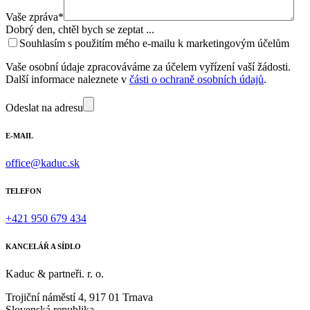
Vaše zpráva*
Dobrý den, chtěl bych se zeptat ...
Souhlasím s použitím mého e-mailu k marketingovým účelům
Vaše osobní údaje zpracováváme za účelem vyřízení vaší žádosti.
Další informace naleznete v
části o ochraně osobních údajů
.
Odeslat na adresu
E-MAIL
office@kaduc.sk
TELEFON
+421 950 679 434
KANCELÁŘ A SÍDLO
Kaduc & partneři. r. o.
Trojiční náměstí 4, 917 01 Trnava
Slovenská republika