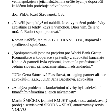
velmi spokojen s jejich službami a určitě bych je doporučil
každému kdo potřebuje právní pomoc.
doc. PhDr. Jozef Škrovánek, CSc.
„Nevěřil jsem, když mi nabídli, že za vymožení pohledávky
zaplatíme až tehdy, když ji vymohou. Dnes vím, že je to
možné. Radost spolupracovat.“
Roman Kněžík, ředitel A.G.T. TRANS, s.r.o., dopravní a
speditérská společnost
„Spolupracovali jsme na projektu pro World Bank Group.
Komunikace a kooperace s právníky z advokátní kanceláře
Kaduc & partneři byla výborná, korektní a profesionální.
Jedním slovem, při současné situaci nadstandardní.“
JUDr. Gerta Sámelová Flassiková, managing partner aliance
advokátů-li, s.r.o., JUDr. Jana Bačeková, advokátka
„Analýza problému s konkrétními návrhy byla adekvátní
finančním nákladům a jejich návratnosti“
Martin ŠMIČKO, jednatel RM JET, spol. s r.o., autorizovaný
prodej a servis vozů ŠKODA – SEAT, autorizovaný servis
VOLVO