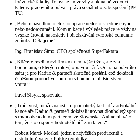
Právnické fakulty Trnavské univerzity a aktuálně vedoucí
katedry pracovního práva a práva sociálního zabezpečení (PF
TU)
„Během naší dlouholeté spolupráce nedošlo k jediné chybě
nebo nedorozumění. Komunikace i výsledek práce je vždy na
vysoké úrovni, naposledy i při získávání evropské ochranné
známky. Děkujeme.“
Ing. Branislav Šimo, CEO společnosti SuperFaktura
„Klíčový rozdíl mezi firmami není výše tržeb, ale zda
hodnotami, o kterých mluví, opravdu i žijí. Ochrana právního
státu je pro Kaduc & partneři skutečné poslání, což dokázali
úspěšnou pomocí ve sporu mezi mnou a ministerstvem
vnitra.“
Pavel Sibyla, spisovatel
„Trpělivost, houževnatost a diplomatický takt lidí z advokátní
kanceláře Kaduc & partneři dokázali urovnat dlouholetý spor
s mým obchodním partnerem ze Slovenska. Ani nemluvě o
tom, že šlo o spor v hodnotě téměř 3 mil.. eur.“
Robert Marek Moskal, jeden z největších producentů a
distributorů vajec z Polské republiky