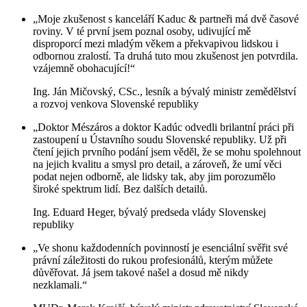
„Moje zkušenost s kanceláří Kaduc & partneři má dvě časové
roviny. V té první jsem poznal osoby, udivující mě
disproporcí mezi mladým věkem a překvapivou lidskou i
odbornou zralostí. Ta druhá tuto mou zkušenost jen potvrdila.
vzájemně obohacující!“
Ing. Ján Mičovský, CSc., lesník a bývalý ministr zemědělství
a rozvoj venkova Slovenské republiky
„Doktor Mészáros a doktor Kadúc odvedli brilantní práci při
zastoupení u Ústavního soudu Slovenské republiky. Už při
čtení jejich prvního podání jsem věděl, že se mohu spolehnout
na jejich kvalitu a smysl pro detail, a zároveň, že umí věci
podat nejen odborně, ale lidsky tak, aby jim porozumělo
široké spektrum lidí. Bez dalších detailů.
Ing. Eduard Heger, bývalý predseda vlády Slovenskej
republiky
„Ve shonu každodenních povinností je esenciální svěřit své
právní záležitosti do rukou profesionálů, kterým můžete
důvěřovat. Já jsem takové našel a dosud mě nikdy
nezklamali.“