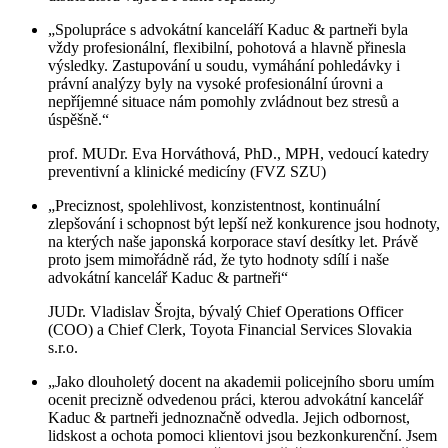
„Spolupráce s advokátní kanceláří Kaduc & partneři byla
vždy profesionální, flexibilní, pohotová a hlavně přinesla
výsledky. Zastupování u soudu, vymáhání pohledávky i
právní analýzy byly na vysoké profesionální úrovni a
nepříjemné situace nám pomohly zvládnout bez stresů a
úspěšně.“
prof. MUDr. Eva Horváthová, PhD., MPH, vedoucí katedry
preventivní a klinické medicíny (FVZ SZU)
„Preciznost, spolehlivost, konzistentnost, kontinuální
zlepšování i schopnost být lepší než konkurence jsou hodnoty,
na kterých naše japonská korporace staví desítky let. Právě
proto jsem mimořádně rád, že tyto hodnoty sdílí i naše
advokátní kancelář Kaduc & partneři“
JUDr. Vladislav Šrojta, bývalý Chief Operations Officer
(COO) a Chief Clerk, Toyota Financial Services Slovakia
s.r.o.
„Jako dlouholetý docent na akademii policejního sboru umím
ocenit precizně odvedenou práci, kterou advokátní kancelář
Kaduc & partneři jednoznačně odvedla. Jejich odbornost,
lidskost a ochota pomoci klientovi jsou bezkonkurenční. Jsem