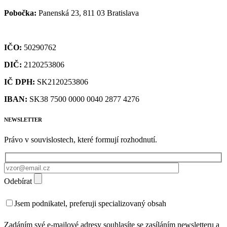
Pobočka:
Panenská 23, 811 03 Bratislava
IČO:
50290762
DIČ:
2120253806
IČ DPH:
SK2120253806
IBAN:
SK38 7500 0000 0040 2877 4276
NEWSLETTER
Právo v souvislostech, které formují rozhodnutí.
Odebírat
Jsem podnikatel, preferuji specializovaný obsah
Zadáním své e-mailové adresy souhlasíte se zasíláním newsletteru a