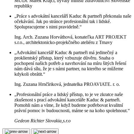
MUDr. Marek Krajčí, bývalý ministr zdravotnictví Slovenské
republiky
„Práce s advokátní kanceláří Kaduc & partneři překonala naše
očekávání. Jak po stránce profesionální tak i lidské.
Spolupracujeme s nimi pravidelně.“
Ing. Arch. Zuzana Horváthová, konateľka ART PROJEKT
s.r.o., architektonicko-projekčného ateliéru z Trnavy
„Advokátní kancelář Kaduc & partneři má jedinečný a
proklientský přístup, který vzbuzuje důvěru. Snaha o
pochopení našich potřeb a navrhování na míru šitých řešení
nám dává sílu, že je s námi partner, na kterého se můžeme
kdykoli obrátit.“
Ing. Zuzana Hrnčíriková, jednatelka PROAVIATE. r. o.
„Profesionální práce a lidský přístup, to je ve zkratce naše
zkušenost s prací advokátní kanceláře Kaduc & partneři.
Pomohli nám a víme, že když budeme potřebovat kvalitní
právní pomoc iv budoucnosti, máme se na koho spolehnout.“
Gedeon Richter Slovakia,s.r.o