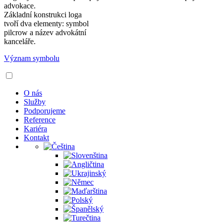
advokace.
Základní konstrukci loga
tvoří dva elementy: symbol
pilcrow a název advokátní
kanceláře.
Význam symbolu
O nás
Služby
Podporujeme
Reference
Kariéra
Kontakt