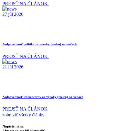
PREJSŤ NA ČLÁNOK
27
júl
2026
Zodpovednosť politika za výroky (nielen) na sieťach
PREJSŤ NA ČLÁNOK
21
júl
2026
Zodpovednosť influencerov za výroky (nielen) na sieťach
PREJSŤ NA ČLÁNOK
zobraziť všetky články
Napíšte nám.
Aby ste sa mohli sústrediť