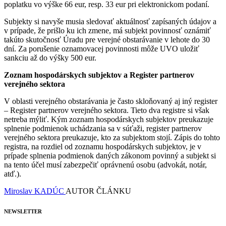
poplatku vo výške 66 eur, resp. 33 eur pri elektronickom podaní.
Subjekty si navyše musia sledovať aktuálnosť zapísaných údajov a
v prípade, že prišlo ku ich zmene, má subjekt povinnosť oznámiť
takúto skutočnosť Úradu pre verejné obstarávanie v lehote do 30
dní. Za porušenie oznamovacej povinnosti môže UVO uložiť
sankciu až do výšky 500 eur.
Zoznam hospodárskych subjektov a Register partnerov
verejného sektora
V oblasti verejného obstarávania je často skloňovaný aj iný register
– Register partnerov verejného sektora. Tieto dva registre si však
netreba mýliť. Kým zoznam hospodárskych subjektov preukazuje
splnenie podmienok uchádzania sa v súťaži, register partnerov
verejného sektora preukazuje, kto za subjektom stojí. Zápis do tohto
registra, na rozdiel od zoznamu hospodárskych subjektov, je v
prípade splnenia podmienok daných zákonom povinný a subjekt si
na tento účel musí zabezpečiť oprávnenú osobu (advokát, notár,
atď.).
Miroslav KADÚC
AUTOR ČLÁNKU
NEWSLETTER