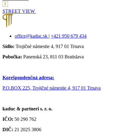
STREET VIEW
office@kaduc.sk
|
+421 950 679 434
Sídlo:
Trojičné námestie 4, 917 01 Trnava
Pobočka:
Panenská 23, 811 03 Bratislava
Korešpondenčná adresa:
P.O.BOX 225, Trojičné námestie 4, 917 01 Trnava
kaduc & partneri s. r. o.
IČO:
50 290 762
DIČ:
21 2025 3806