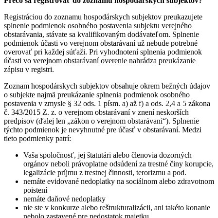
Prečo sa registrovať do zoznamu hospodárskych subjektov?
Registráciou do zoznamu hospodárskych subjektov preukazujete
splnenie podmienok osobného postavenia subjektu verejného
obstarávania, stávate sa kvalifikovaným dodávateľom. Splnenie
podmienok účasti vo verejnom obstarávaní už nebude potrebné
overovať pri každej súťaži. Pri vyhodnotení splnenia podmienok
účasti vo verejnom obstarávaní overenie nahrádza preukázanie
zápisu v registri.
Zoznam hospodárskych subjektov obsahuje okrem bežných údajov
o subjekte najmä preukázanie splnenia podmienok osobného
postavenia v zmysle § 32 ods. 1 písm. a) až f) a ods. 2,4 a 5 zákona
č. 343/2015 Z. z. o verejnom obstarávaní v znení neskorších
predpisov (ďalej len „zákon o verejnom obstarávaní“). Splnenie
týchto podmienok je nevyhnutné pre účasť v obstarávaní. Medzi
tieto podmienky patrí:
Vaša spoločnosť, jej štatutári alebo členovia dozorných
orgánov neboli právoplatne odsúdení za trestné činy korupcie,
legalizácie príjmu z trestnej činnosti, terorizmu a pod.
nemáte evidované nedoplatky na sociálnom alebo zdravotnom
poistení
nemáte daňové nedoplatky
nie ste v konkurze alebo reštrukturalizácii, ani takéto konanie
nebolo zastavené pre nedostatok majetku