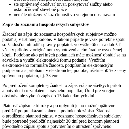
ste oprávnený dodávať tovar, poskytovať služby alebo
uskutočňovať stavebné práce
nemáte uložený zákaz činnosti vo verejnom obstarávaní
Zápis do zoznamu hospodárskych subjektov
Žiadosť na zápis do zoznamu hospodárskych subjektov možno
podať aj v listinnej podobe. V takom prípade je však potrebné spolu
so žiadosťou uhradiť správny poplatok vo výške 66 eur a doložiť
všetky prílohy v originálnom vyhotovení alebo úradne osvedčenej
kópii. Podobne ako pri iných podaniach máte možnosť obrátiť sa na
advokáta a využiť elektronickú formu podania. Využitím
elektronického formulára žiadosti, podpísaním elektronickým
podpisom a s prílohami v elektronickej podobe, ušetríte 50 % z ceny
správneho poplatku, t.j. 33 eur.
Po predložení kompletnej žiadosti o zápis vrátane všetkých príloh
a potvrdenia o zaplatení správneho poplatku, Úrad pre verejné
obstarávanie vykoná zápis do 15 kalendárnych dní.
Platnosť zápisu je tri roky a po uplynutí je ho možné opätovne
predĺžiť po preukázaní splnenia podmienok zápisu. Žiadost
o predĺženie platnosti zápisu v zozname hospodárskych subjektov
bude potrebné predložiť najneskôr 30 dní pred koncom platnosti
pôvodného zápisu spolu s potvrdením o uhradení správneho