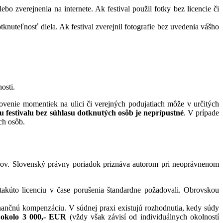
o zverejnenia na internete. Ak festival použil fotky bez licencie či
uteľnosť diela. Ak festival zverejnil fotografie bez uvedenia vášho
osti.
venie momentiek na ulici či verejných podujatiach môže v určitých
 festivalu bez súhlasu dotknutých osôb je neprípustné
. V prípade
ých osôb.
okov. Slovenský právny poriadok priznáva autorom pri neoprávnenom
 takúto licenciu v čase porušenia štandardne požadovali. Obrovskou
 finančnú kompenzáciu. V súdnej praxi existujú rozhodnutia, kedy súdy
e
okolo 3 000,- EUR
(vždy však závisí od individuálnych okolností