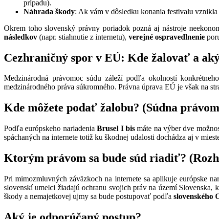
prípadu).
Náhrada škody
: Ak vám v dôsledku konania festivalu vznikla
Okrem toho slovenský právny poriadok pozná aj nástroje neekonom
následkov
(napr. stiahnutie z internetu),
verejné ospravedlnenie
poru
Cezhraničný spor v EÚ: Kde žalovať a ak
Medzinárodná právomoc súdu záleží podľa okolností konkrétneho
medzinárodného práva súkromného. Právna úprava EÚ je však na st
Kde môžete podať žalobu? (Súdna právom
Podľa európskeho nariadenia
Brusel I bis
máte na výber dve možnos
spáchaných na internete totiž ku škodnej udalosti dochádza aj v miest
Ktorým právom sa bude súd riadiť? (Rozh
Pri mimozmluvných záväzkoch na internete sa aplikuje európske nar
slovenskí umelci žiadajú ochranu svojich práv na území Slovenska, k
škody a nemajetkovej ujmy sa bude postupovať podľa
slovenského 
Aký je odporúčaný postup?