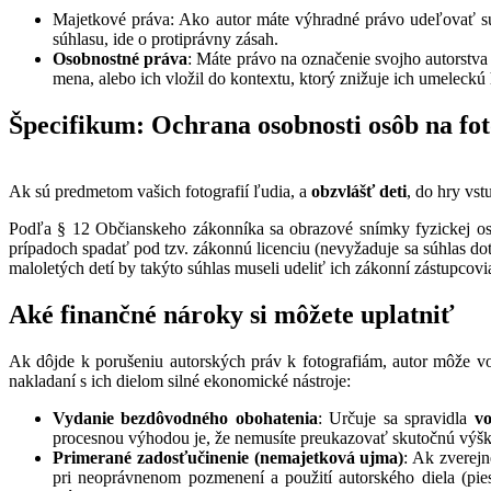
Majetkové práva: Ako autor máte výhradné právo udeľovať súhla
súhlasu, ide o protiprávny zásah.
Osobnostné práva
: Máte právo na označenie svojho autorstva
mena, alebo ich vložil do kontextu, ktorý znižuje ich umeleckú
Špecifikum: Ochrana osobnosti osôb na fo
Ak sú predmetom vašich fotografií ľudia, a
obzvlášť
deti
, do hry vs
Podľa § 12 Občianskeho zákonníka sa obrazové snímky fyzickej oso
prípadoch spadať pod tzv. zákonnú licenciu (nevyžaduje sa súhlas do
maloletých detí by takýto súhlas museli udeliť ich zákonní zástupcovia
Aké finančné nároky si môžete uplatniť
Ak dôjde k porušeniu autorských práv k fotografiám, autor môže v
nakladaní s ich dielom silné ekonomické nástroje:
Vydanie bezdôvodného obohatenia
: Určuje sa spravidla
vo
procesnou výhodou je, že nemusíte preukazovať skutočnú výšku
Primerané zadosťučinenie
(nemajetková ujma)
: Ak zverejn
pri neoprávnenom pozmenení a použití autorského diela (pie