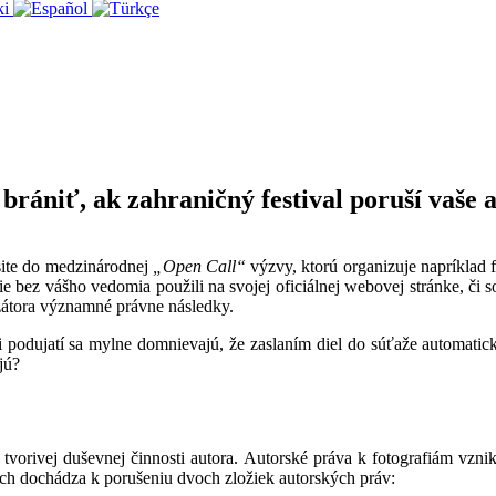
 brániť, ak zahraničný festival poruší vaše
ásite do medzinárodnej
„Open Call“
výzvy, ktorú organizuje napríklad f
e bez vášho vedomia použili na svojej oficiálnej webovej stránke, či so
zátora významné právne následky.
i podujatí sa mylne domnievajú, že zaslaním diel do súťaže automatick
jú?
tvorivej duševnej činnosti autora. Autorské práva k fotografiám vzni
ch dochádza k porušeniu dvoch zložiek autorských práv: