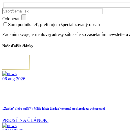
Odoberať
Som podnikateľ, preferujem špecializovaný obsah
Zadaním svojej e-mailovej adresy súhlasíte so zasielaním newsletter
Naše ďalšie články
06
aug
2026
„Zaplať alebo odíď“: Môže lekár žiadať vstupný poplatok za vyšetrenie?
PREJSŤ NA ČLÁNOK