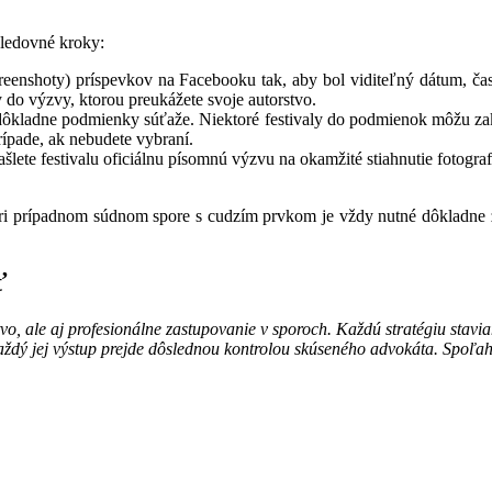
sledovné kroky:
reenshoty) príspevkov na Facebooku tak, aby bol viditeľný dátum, čas, 
 do výzvy, ktorou preukážete svoje autorstvo.
dôkladne podmienky súťaže. Niektoré festivaly do podmienok môžu za
rípade, ak nebudete vybraní.
šlete festivalu oficiálnu písomnú výzvu na okamžité stiahnutie fotograf
, pri prípadnom súdnom spore s cudzím prvkom je vždy nutné dôkladne
ť
vo, ale aj profesionálne zastupovanie v sporoch. Každú stratégiu stav
každý jej výstup prejde dôslednou kontrolou skúseného advokáta. Spoľah