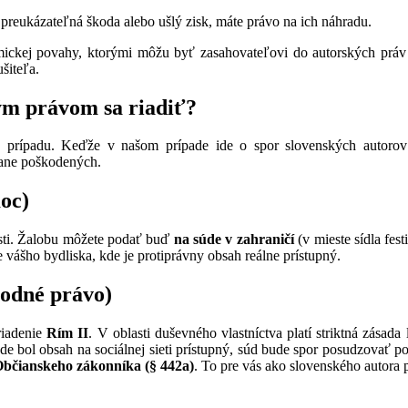
 preukázateľná škoda alebo ušlý zisk, máte právo na ich náhradu.
ickej povahy, ktorými môžu byť zasahovateľovi do autorských práv 
šiteľa.
ým právom sa riadiť?
 prípadu. Keďže v našom prípade ide o spor slovenských autorov p
rane poškodených.
oc)
ti. Žalobu môžete podať buď
na súde v zahraničí
(v mieste sídla fest
e vášho bydliska, kde je protiprávny obsah reálne prístupný.
odné právo)
iadenie
Rím II
. V oblasti duševného vlastníctva platí striktná zásada
de bol obsah na sociálnej sieti prístupný, súd bude spor posudzovať 
Občianskeho zákonníka
(§ 442a)
. To pre vás ako slovenského autora