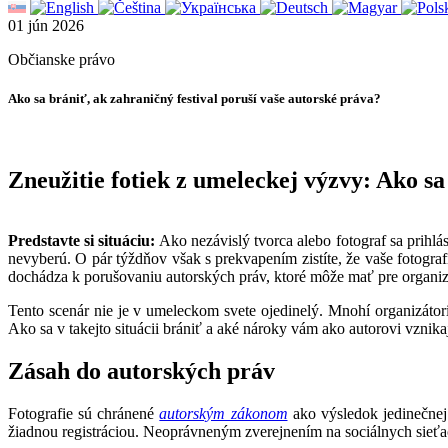
01
jún
2026
Občianske právo
Ako sa brániť, ak zahraničný festival poruší vaše autorské práva?
Zneužitie fotiek z umeleckej výzvy: Ako sa
Predstavte si situáciu:
Ako nezávislý tvorca alebo fotograf sa prihl
nevyberú. O pár týždňov však s prekvapením zistíte, že vaše fotografi
dochádza k porušovaniu autorských práv, ktoré môže mať pre organi
Tento scenár nie je v umeleckom svete ojedinelý. Mnohí organizátor
Ako sa v takejto situácii brániť a aké nároky vám ako autorovi vznika
Zásah do autorských práv
Fotografie sú chránené
autorským zákonom
ako výsledok jedinečnej 
žiadnou registráciou. Neoprávneným zverejnením na sociálnych sieťa