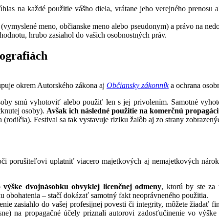
s na každé použitie vášho diela, vrátane jeho verejného prenosu aleb
 (vymyslené meno, občianske meno alebo pseudonym) a právo na nedotkn
 hodnotu, hrubo zasiahol do vašich osobnostných práv.
tografiách
tupuje okrem Autorského zákona aj
Občiansky zákonník
a ochrana osobn
by smú vyhotoviť alebo použiť len s jej privolením. Samotné vyhoto
tknutej osoby).
Avšak
ich následné použitie na komerčnú propagáciu
 (rodičia). Festival sa tak vystavuje riziku žalôb aj zo strany zobrazen
oči porušiteľovi uplatniť viacero majetkových aj nemajetkových nár
 výške dvojnásobku obvyklej licenčnej odmeny
, ktorú by ste za
 obohatenia – stačí dokázať samotný fakt neoprávneného použitia.
enie zasiahlo do vašej profesijnej povesti či integrity, môžete žiadať
sne) na propagačné účely priznali autorovi zadosťučinenie vo výšk