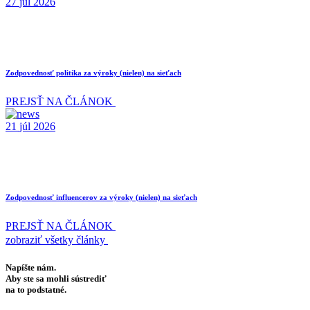
27
júl
2026
Zodpovednosť politika za výroky (nielen) na sieťach
PREJSŤ NA ČLÁNOK
21
júl
2026
Zodpovednosť influencerov za výroky (nielen) na sieťach
PREJSŤ NA ČLÁNOK
zobraziť všetky články
Napíšte nám.
Aby ste sa mohli sústrediť
na to podstatné.