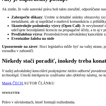
Ak zistíte, že vaše autorské práva boli takto zneužité, odporúčame na
Zabezpečte dôkazy
: Urobte si detailné snímky obrazovky (sc
metadátami, ale aj napríklad e-mailovú komunikáciu z prihlášky
Skontrolujte podmienky výzvy (Open Call)
: Je nevyhnutné 
udeľujete bezodplatnú licenciu na propagačné účely, a to aj v p
Predžalobná výzva
: Prostredníctvom advokátskej kancelárie za
Eventuálne žaloba na súde
Upozornenie na záver
: Hoci legislatíva môže byť na vašej strane
rozsudku v zahraničí.
Niekedy stačí poradiť, inokedy treba kona
V našej advokátskej kancelárii poskytujeme nielen odborné poradenst
technológií. Umelú inteligenciu využívame ako efektívny nástroj, no 
Marek ČECH
AUTOR ČLÁNKU
NEWSLETTER
Právo v súvislostiach, ktoré formujú rozhodnutia.