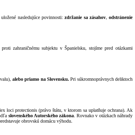
uložené nasledujúce povinnosti:
zdržanie sa zásahov
,
odstránenie
roti zahraničnému subjektu v Španielsku, stojíme pred otázkami
ivalu),
alebo priamo na Slovensku.
Pri súkromnoprávnych deliktoch
 lex loci protectionis (právo štátu, v ktorom sa uplatňuje ochrana). Ak
podľa
slovenského Autorského zákona
. Rovnako v otázkach náhrady
 predstavuje obrovskú domácu výhodu.