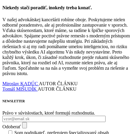
Niekedy stačí poradiť, inokedy treba konať.
V našej advokátskej kancelárii robíme oboje. Poskytujeme nielen
odborné poradenstvo, ale aj profesionálne zastupovanie v sporoch.
Vďaka skúsenostiam, ktoré máme, sa radíme k špičke sporových
advokátov. Spájame poctivé právne remeslo s moderným prístupom
a dôsledne nastavujeme najlepšiu stratégiu. Pri základných
riešeniach si aj my radi pomáhame umelou inteligenciou, no riziku
chybného výsledku AI algoritmu Vás nikdy nevystavíme. Preto
každý krok, úkon, či zásadné rozhodnutie prejde rukami skúseného
právnika, ktorý na rozdiel od AI, rozumie nielen právu, ale aj
ľuďom. Spoľahnite sa na nás a vymeňte svoj problém za riešenie a
právnu istotu.
Miroslav KADÚC
AUTOR ČLÁNKU
Tomáš MIŠUDÍK
AUTOR ČLÁNKU
NEWSLETTER
Právo v súvislostiach, ktoré formujú rozhodnutia.
Odoberať
Som podnikateľ, preferujem špecializovaný obsah