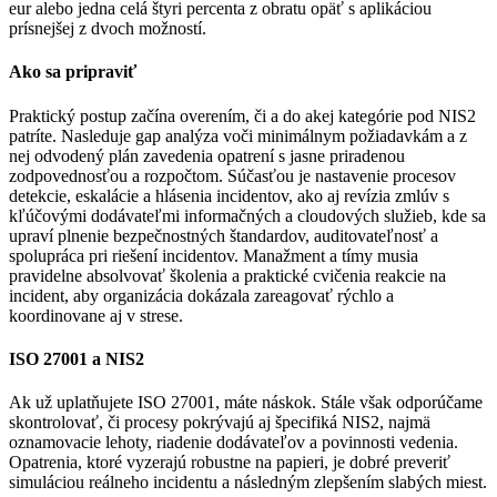
eur alebo jedna celá štyri percenta z obratu opäť s aplikáciou
prísnejšej z dvoch možností.
Ako sa pripraviť
Praktický postup začína overením, či a do akej kategórie pod NIS2
patríte. Nasleduje gap analýza voči minimálnym požiadavkám a z
nej odvodený plán zavedenia opatrení s jasne priradenou
zodpovednosťou a rozpočtom. Súčasťou je nastavenie procesov
detekcie, eskalácie a hlásenia incidentov, ako aj revízia zmlúv s
kľúčovými dodávateľmi informačných a cloudových služieb, kde sa
upraví plnenie bezpečnostných štandardov, auditovateľnosť a
spolupráca pri riešení incidentov. Manažment a tímy musia
pravidelne absolvovať školenia a praktické cvičenia reakcie na
incident, aby organizácia dokázala zareagovať rýchlo a
koordinovane aj v strese.
ISO 27001 a NIS2
Ak už uplatňujete ISO 27001, máte náskok. Stále však odporúčame
skontrolovať, či procesy pokrývajú aj špecifiká NIS2, najmä
oznamovacie lehoty, riadenie dodávateľov a povinnosti vedenia.
Opatrenia, ktoré vyzerajú robustne na papieri, je dobré preveriť
simuláciou reálneho incidentu a následným zlepšením slabých miest.