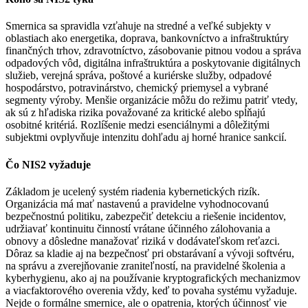
Smernica sa spravidla vzťahuje na stredné a veľké subjekty v
oblastiach ako energetika, doprava, bankovníctvo a infraštruktúry
finančných trhov, zdravotníctvo, zásobovanie pitnou vodou a správa
odpadových vôd, digitálna infraštruktúra a poskytovanie digitálnych
služieb, verejná správa, poštové a kuriérske služby, odpadové
hospodárstvo, potravinárstvo, chemický priemysel a vybrané
segmenty výroby. Menšie organizácie môžu do režimu patriť vtedy,
ak sú z hľadiska rizika považované za kritické alebo spĺňajú
osobitné kritériá. Rozlíšenie medzi esenciálnymi a dôležitými
subjektmi ovplyvňuje intenzitu dohľadu aj horné hranice sankcií.
Čo NIS2 vyžaduje
Základom je ucelený systém riadenia kybernetických rizík.
Organizácia má mať nastavenú a pravidelne vyhodnocovanú
bezpečnostnú politiku, zabezpečiť detekciu a riešenie incidentov,
udržiavať kontinuitu činností vrátane účinného zálohovania a
obnovy a dôsledne manažovať riziká v dodávateľskom reťazci.
Dôraz sa kladie aj na bezpečnosť pri obstarávaní a vývoji softvéru,
na správu a zverejňovanie zraniteľností, na pravidelné školenia a
kyberhygienu, ako aj na používanie kryptografických mechanizmov
a viacfaktorového overenia vždy, keď to povaha systému vyžaduje.
Nejde o formálne smernice, ale o opatrenia, ktorých účinnosť vie