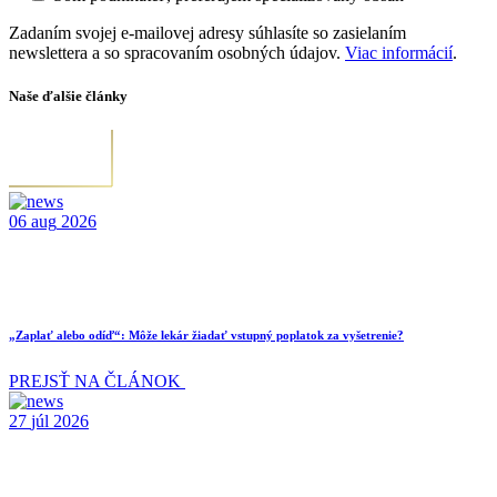
Zadaním svojej e-mailovej adresy súhlasíte so zasielaním
newslettera a so spracovaním osobných údajov.
Viac informácií
.
Naše ďalšie články
06
aug
2026
„Zaplať alebo odíď“: Môže lekár žiadať vstupný poplatok za vyšetrenie?
PREJSŤ NA ČLÁNOK
27
júl
2026