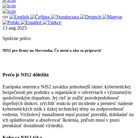
13
aug
2025
Správne právo
NIS2 pre firmy na Slovensku. Čo mení a ako sa pripraviť
Prečo je NIS2 dôležitá
Európska smernica NIS2 zavádza jednotnejší rámec kybernetickej
bezpečnosti pre podniky a organizácie v odvetviach s významným
spoločenským dopadom. Jej cieľ je znížiť pravdepodobnosť
úspešných útokov, zrýchliť reakciu pri incidente a preniesť riadenie
kybernetických rizík z úzkej technickej témy na zodpovednosť
vedenia. Vrcholový manažment musí poznať pravidlá, dohliadať na
ich uplatňovanie a absolvovať školenia, pričom musí v praxi
preukázať dosiahnuté výsledky.
Koho sa NIS2 týka