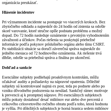
organizácia preukázať.
Hlásenie incidentov
Pri významnom incidente sa postupuje vo viacerých krokoch. Bez
zbytočného odkladu a najneskôr do 24 hodín od zistenia sa odošle
skoré varovanie, ktoré stručne opíše podstatu problému a možný
dopad. Do 72 hodín nasleduje oznámenie s prvotným vyhodnotením
závažnosti a účinkov. Počas riešenia sa poskytujú priebežné
informácie podľa pokynov príslušného orgánu alebo tímu CSIRT.
Po stabilizácii situácie sa doručí záverečná správa najneskôr do
jedného mesiaca od 72 hodinového oznámenia. Ak riešenie trvá
dlhšie, odošle sa priebežná správa a finálna po ukončení.
Dohľad a sankcie
Esenciálne subjekty podliehajú proaktívnym kontrolám, môžu
očakávať audity a požiadavky na nápravné opatrenia. Dôležité
subjekty sú kontrolované najmä ex post, teda po podnete alebo po
vzniku dôvodného podozrenia na nesúlad. Sankčný rámec motivuje
k prevencii aj k promptnej náprave. Pri esenciálnych subjektoch
môžu pokuty dosiahnuť desať miliónov eur alebo dve percentá z
celkového celosvetového ročného obratu podľa toho, ktorá hodnota
je vyššia. Pri dôležitých subjektoch je horná hranica sedem miliónov