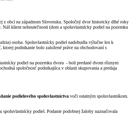
ej z obcí na západnom Slovensku. Spoločný dvor historicky dlhé roky
. Náš klient nehnuteľnosti (dom a spoluvlastnícky podiel na pozemku
(cudzia) osoba. Spoluvlastnícky podiel nadobudla výlučne len k
, ktorej podnikanie bolo založené práve na obchodovaní s
luvlastnícky podiel na pozemku dvora - boli predané dvom rôznym
chodná spoločnosť podnikajúca v oblasti skupovania a predaja
adanie podielového spoluvlastníctva
voči ostatným spoluvlastníkom.
u spoluvlastnícky podiel. Podanie podobnej žaloby naznačovala