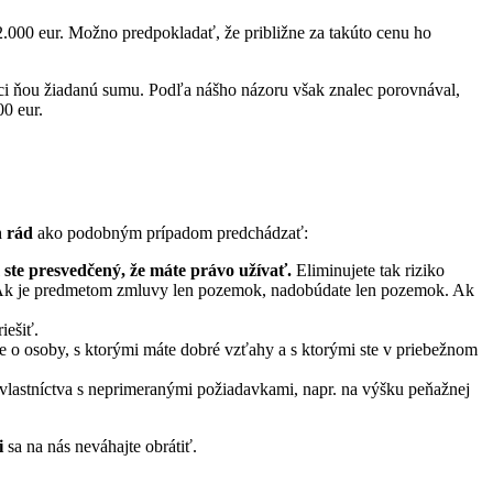
2.000 eur. Možno predpokladať, že približne za takúto cenu ho
ci ňou žiadanú sumu. Podľa nášho názoru však znalec porovnával,
00 eur.
h rád
ako podobným prípadom predchádzať:
 ste presvedčený, že máte právo užívať.
Eliminujete tak riziko
. Ak je predmetom zmluvy len pozemok, nadobúdate len pozemok. Ak
iešiť.
de o osoby, s ktorými máte dobré vzťahy a s ktorými ste v priebežnom
luvlastníctva s neprimeranými požiadavkami, napr. na výšku peňažnej
i
sa na nás neváhajte obrátiť.