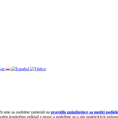
ch sme sa osobitne zamerali na
pravidlá uplatňujúce sa medzi podiel
eden konkrétny príklad z praxe a podelíme sa o pár praktických právny