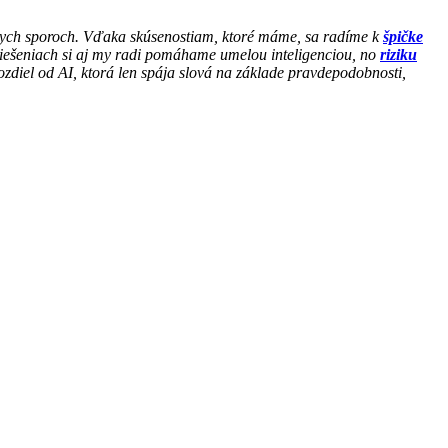
dnych sporoch. Vďaka skúsenostiam, ktoré máme, sa radíme k
špičke
riešeniach si aj my radi pomáhame umelou inteligenciou, no
riziku
zdiel od AI, ktorá len spája slová na základe pravdepodobnosti,