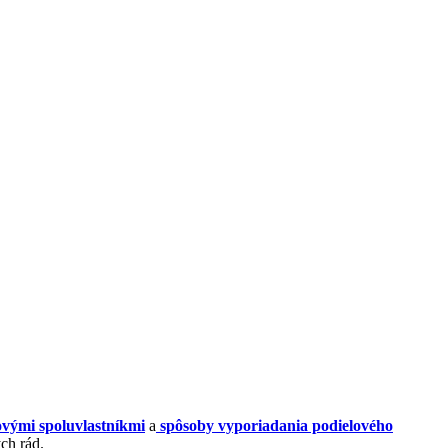
ovými spoluvlastníkmi
a
spôsoby vyporiadania podielového
ch rád.