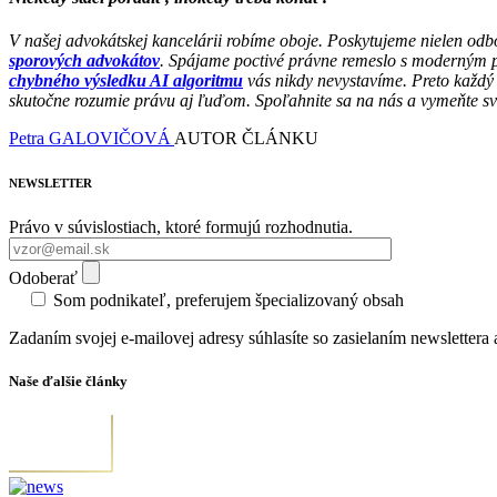
V našej advokátskej kancelárii robíme oboje. Poskytujeme nielen od
sporových advokátov
. Spájame poctivé právne remeslo s moderným p
chybného výsledku AI algoritmu
vás nikdy nevystavíme. Preto každý 
skutočne rozumie právu aj ľuďom. Spoľahnite sa na nás a vymeňte svo
Petra GALOVIČOVÁ
AUTOR ČLÁNKU
NEWSLETTER
Právo v súvislostiach, ktoré formujú rozhodnutia.
Odoberať
Som podnikateľ, preferujem špecializovaný obsah
Zadaním svojej e-mailovej adresy súhlasíte so zasielaním newsletter
Naše ďalšie články