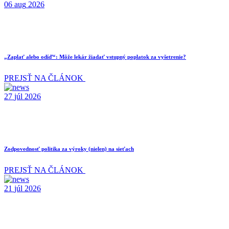
06
aug
2026
„Zaplať alebo odíď“: Môže lekár žiadať vstupný poplatok za vyšetrenie?
PREJSŤ NA ČLÁNOK
27
júl
2026
Zodpovednosť politika za výroky (nielen) na sieťach
PREJSŤ NA ČLÁNOK
21
júl
2026