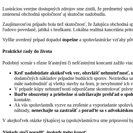
Lustráciou verejne dostupných zdrojov sme zistili, že predmetný spo
zmienená obchodná spoločnosť aj skutočne nadobudla.
Zaujímavosťou prípadu bola tiež skutočnosť, že žalujúca obchodná s
ľudovo povedané, jablká s hruškami. Lokálna realitná kancelária pri
Vyššie uvedený prípad dopadol
úspešne
a spoluvlastnícke vzťahy pô
Praktické rady do života
Podobný scenár s rôzne šťastnými či nešťastnými koncami zažilo via
Keď nadobúdate akúkoľvek vec, obzvlášť nehnuteľnosť, uist
dodatočných nákladov prípadne budúcich sporov. Nezriedka s
máte nadobudnúť aj všetky stavby na ňom, je nevyhnutné ich v
V prípade kúpy nehnuteľností odporúčame skontrolovať právny st
Buďte obozretný a priebežne si udržiavajte prehľad o spo
kontakte.
Ak vás spoluvlastník vyzve na zrušenie a vyporiadanie spoluvla
náhrady,
nenechajte sa zastrašiť
a
poraďte sa s advokátskou
V akejkoľvek otázke týkajúcej sa (spolu)vlastníctva sme pripravení
Niekedy stačí poradiť, inokedy treba konať.