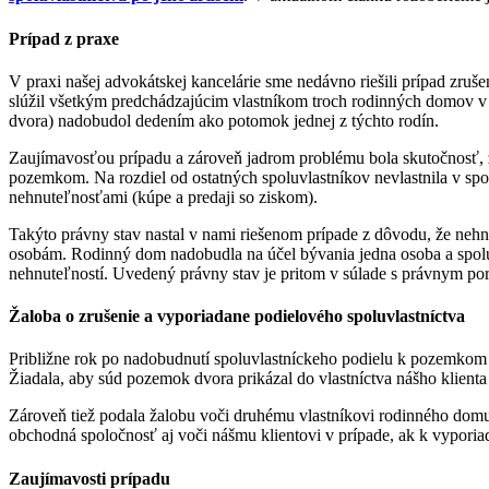
Prípad z praxe
V praxi našej advokátskej kancelárie sme nedávno riešili prípad zruš
slúžil všetkým predchádzajúcim vlastníkom troch rodinných domov v ň
dvora) nadobudol dedením ako potomok jednej z týchto rodín.
Zaujímavosťou prípadu a zároveň jadrom problému bola skutočnosť, 
pozemkom. Na rozdiel od ostatných spoluvlastníkov nevlastnila v sp
nehnuteľnosťami (kúpe a predaji so ziskom).
Takýto právny stav nastal v nami riešenom prípade z dôvodu, že nehn
osobám. Rodinný dom nadobudla na účel bývania jedna osoba a spolu
nehnuteľností. Uvedený právny stav je pritom v súlade s právnym po
Žaloba o zrušenie a vyporiadane podielového spoluvlastníctva
Približne rok po nadobudnutí spoluvlastníckeho podielu k pozemkom
Žiadala, aby súd pozemok dvora prikázal do vlastníctva nášho klient
Zároveň tiež podala žalobu voči druhému vlastníkovi rodinného dom
obchodná spoločnosť aj voči nášmu klientovi v prípade, ak k vyporiad
Zaujímavosti prípadu