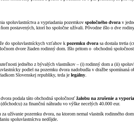
enia spoluvlastníctva a vypriadania pozemkov
spoločného dvora
v jedn
om postavených, ktorí ho spoločne užívali. Pôvodne išlo o dve rodiny
že do spoluvlastníckych vzťahov k
pozemku dvora
sa dostala tretia 
oločnom dvore žiaden rodinný dom. Išlo pritom o obchodnú spoločnosť
uteľnosti jedného z bývalých vlastníkov – (i) rodinný dom a (ii) spo
vlastnícky podiel na pozemku dvora nadobudla v dražbe spomínaná ob
riadkom Slovenskej republiky, teda je
legálny
.
 dvora podala táto obchodná spoločnosť
žalobu
na zrušenie a vypori
a (dôchodcu) za finančnú náhradu vo výške necelých 40.000 eur.
u za užívanie pozemku dvora, na ktorom nemal vlastník rodinného dom
aniu spoluvlastníctva nedôjde.