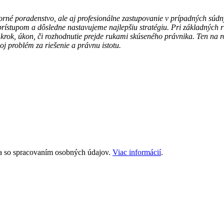
borné poradenstvo, ale aj profesionálne zastupovanie v prípadných sú
rístupom a dôsledne nastavujeme najlepšiu stratégiu. Pri základných 
krok, úkon, či rozhodnutie prejde rukami skúseného právnika. Ten na ro
j problém za riešenie a právnu istotu.
a a so spracovaním osobných údajov.
Viac informácií
.