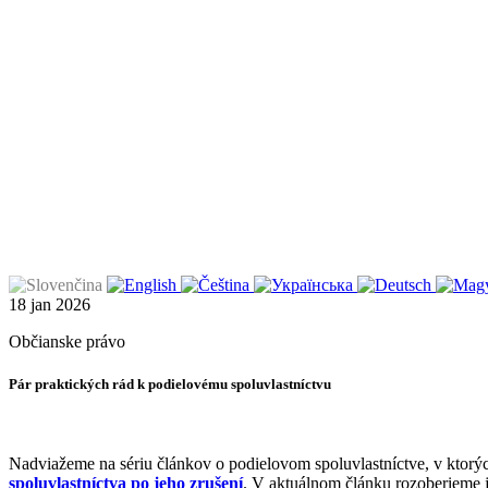
18
jan
2026
Občianske právo
Pár praktických rád k podielovému spoluvlastníctvu
Nadviažeme na sériu článkov o podielovom spoluvlastníctve, v ktorý
spoluvlastníctva po jeho zrušení
. V aktuálnom článku rozoberieme j