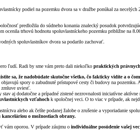
luvlastnícky podiel na pozemku dvora sa v dražbe ponúkal za necelých 
poločnosť predložila do súdneho konania znalecký posudok potvrdzujú
tom ocenila trhovú hodnotu spoluvlastníckeho pozemku približne na 8.0
vodných spoluvlastníkov dvora sa podarilo zachovať.
cero ľudí. Radi by sme vám preto dali niekoľko
praktických
právnyc
ite sa, že nadobúdate skutočne všetko, čo fakticky vidíte a o čom
a objavujú spory o zabudnuté prístupové cesty či budovy na pozemku
 zmluve uviesť.
av aj dodatočne a prípadné zistené nezrovnalosti iniciatívne aktívne r
luvlastníckych vzťahoch
k spoločnej veci. O to viac v prípade, ak nej
stníctva alebo ak čelíte podanej žalobe o zrušenie a vyporiadanie spo
 kanceláriou o možnostiach obrany.
 byť vám oporou. V prípade záujmu o
individuálne posúdenie vašej vec