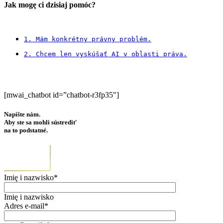
Jak mogę ci dzisiaj pomóc?
1. Mám konkrétny právny problém.
[mwai_chatbot id=”chatbot-r3fp35″]
Napíšte nám.
Aby ste sa mohli sústrediť
na to podstatné.
Imię i nazwisko*
Imię i nazwisko
Adres e-mail*