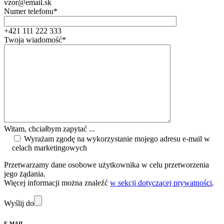
vzor@email.sk
Numer telefonu*
+421 111 222 333
Twoja wiadomość*
Witam, chciałbym zapytać ...
Wyrażam zgodę na wykorzystanie mojego adresu e-mail w
celach marketingowych
Przetwarzamy dane osobowe użytkownika w celu przetworzenia
jego żądania.
Więcej informacji można znaleźć
w sekcji dotyczącej prywatności
.
Wyślij do
E-MAIL