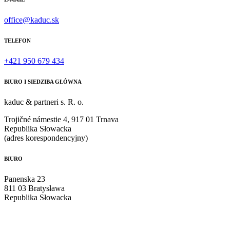
office@kaduc.sk
TELEFON
+421 950 679 434
BIURO I SIEDZIBA GŁÓWNA
kaduc & partneri s. R. o.
Trojičné námestie 4, 917 01 Trnava
Republika Słowacka
(adres korespondencyjny)
BIURO
Panenska 23
811 03 Bratysława
Republika Słowacka