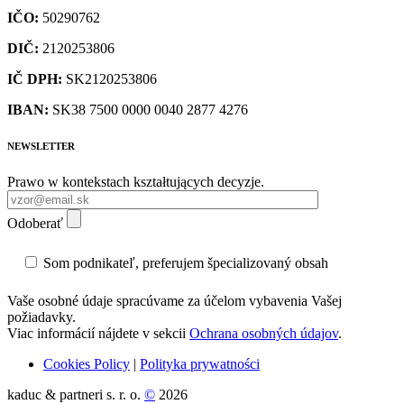
IČO:
50290762
DIČ:
2120253806
IČ DPH:
SK2120253806
IBAN:
SK38 7500 0000 0040 2877 4276
NEWSLETTER
Prawo w kontekstach kształtujących decyzje.
Odoberať
Som podnikateľ, preferujem špecializovaný obsah
Vaše osobné údaje spracúvame za účelom vybavenia Vašej
požiadavky.
Viac informácií nájdete v sekcii
Ochrana osobných údajov
.
Cookies Policy
|
Polityka prywatności
kaduc & partneri s. r. o.
©
2026