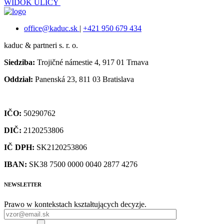
WIDOK ULICY
office@kaduc.sk
|
+421 950 679 434
kaduc & partneri s. r. o.
Siedziba:
Trojičné námestie 4, 917 01 Trnava
Oddział:
Panenská 23, 811 03 Bratislava
IČO:
50290762
DIČ:
2120253806
IČ DPH:
SK2120253806
IBAN:
SK38 7500 0000 0040 2877 4276
NEWSLETTER
Prawo w kontekstach kształtujących decyzje.