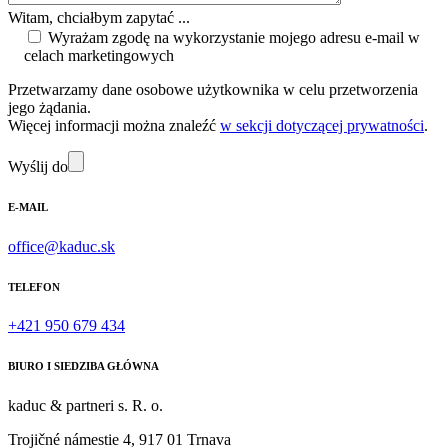
Witam, chciałbym zapytać ...
Wyrażam zgodę na wykorzystanie mojego adresu e-mail w
celach marketingowych
Przetwarzamy dane osobowe użytkownika w celu przetworzenia
jego żądania.
Więcej informacji można znaleźć
w sekcji dotyczącej prywatności
.
Wyślij do
E-MAIL
office@kaduc.sk
TELEFON
+421 950 679 434
BIURO I SIEDZIBA GŁÓWNA
kaduc & partneri s. R. o.
Trojičné námestie 4, 917 01 Trnava