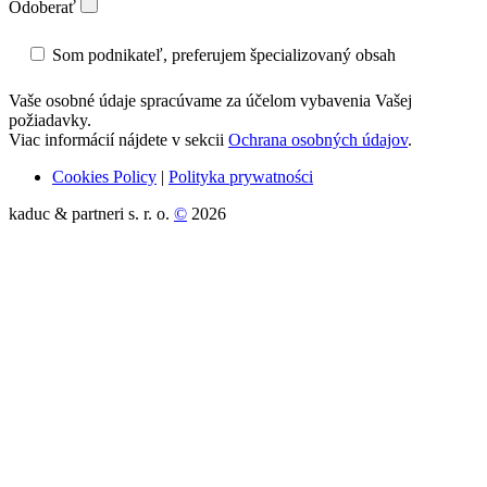
Odoberať
Som podnikateľ, preferujem špecializovaný obsah
Vaše osobné údaje spracúvame za účelom vybavenia Vašej
požiadavky.
Viac informácií nájdete v sekcii
Ochrana osobných údajov
.
Cookies Policy
|
Polityka prywatności
kaduc & partneri s. r. o.
©
2026