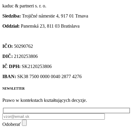
kaduc & partneri s. r. o.
Siedziba:
Trojičné námestie 4, 917 01 Trnava
Oddział:
Panenská 23, 811 03 Bratislava
IČO:
50290762
DIČ:
2120253806
IČ DPH:
SK2120253806
IBAN:
SK38 7500 0000 0040 2877 4276
NEWSLETTER
Prawo w kontekstach kształtujących decyzje.
Odoberať