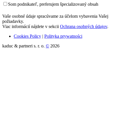
Som podnikateľ, preferujem špecializovaný obsah
Vaše osobné údaje spracúvame za účelom vybavenia Vašej
požiadavky.
Viac informácií nájdete v sekcii
Ochrana osobných údajov
.
Cookies Policy
|
Polityka prywatności
kaduc & partneri s. r. o.
©
2026