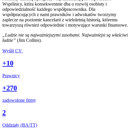
Wspólnicy, która konsekwentnie dba o rozwój osobisty i
odpowiedzialność każdego współpracownika. Dla
współpracujących z nami prawników i adwokatów tworzymy
zaplecze na poziomie kancelarii z wieloletnią historią, któremu
towarzyszą również odpowiednie i motywujące warunki finansowe.
„Ludzie nie są najważniejszymi zasobami. Najważniejsi są właściwi
ludzie”
(Jim Collins).
Wyślij CV
+10
Prawnicy
+270
zadowolone firmy
2
Oddziały (BA/TT)