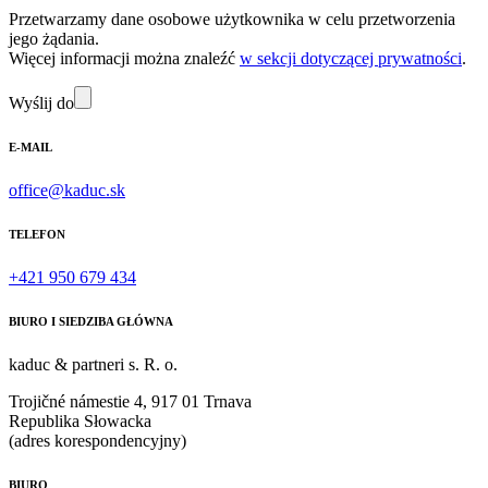
Przetwarzamy dane osobowe użytkownika w celu przetworzenia
jego żądania.
Więcej informacji można znaleźć
w sekcji dotyczącej prywatności
.
Wyślij do
E-MAIL
office@kaduc.sk
TELEFON
+421 950 679 434
BIURO I SIEDZIBA GŁÓWNA
kaduc & partneri s. R. o.
Trojičné námestie 4, 917 01 Trnava
Republika Słowacka
(adres korespondencyjny)
BIURO