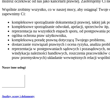
możesz oczekiwać od nas jako kancelarii prawnej. Zaoferujemy Ci nie
Wspólnie zrobimy wszystko, co w naszej mocy, aby osiągnąć Twoje 
zapewnimy Ci:
kompleksowe sporządzanie dokumentacji prawnej, takiej jak po
kompleksowe sporządzanie odwołań, apelacji, sprzeciwów itp,
reprezentacja na wszystkich etapach sporu, od postępowania
ogólna ochrona praw użytkownika,
kompleksową poradę prawną dotyczącą Twojego problemu,
dostarczanie rozwiązań prawnych i ocena ryzyka, analiza pro
reprezentacja w postępowaniach sądowych i pozasądowych, n
windykacja należności handlowych, roszczenia pracowników 
praw przemysłowych) układanie wewnętrznych relacji wspólni
Nasze inne usługi
Analizy, oceny i dokumenty