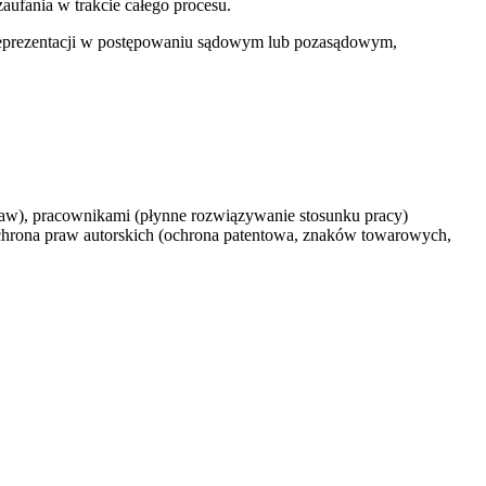
aufania w trakcie całego procesu.
 reprezentacji w postępowaniu sądowym lub pozasądowym,
aw), pracownikami (płynne rozwiązywanie stosunku pracy)
chrona praw autorskich (ochrona patentowa, znaków towarowych,