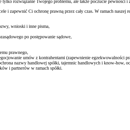
 tylko rozwiązanie Twojego problemu, ale także poczucie pewności i z
cele i zapewnić Ci ochronę prawną przez cały czas. W ramach naszej
zwy, wnioski i inne pisma,
 pozasądowego po postępowanie sądowe,
blemu prawnego,
egocjowanie umów z kontrahentami (zapewnienie egzekwowalności pr
ochrona nazwy handlowej spółki, tajemnic handlowych i know-how, o
ków i partnerów w ramach spółki.