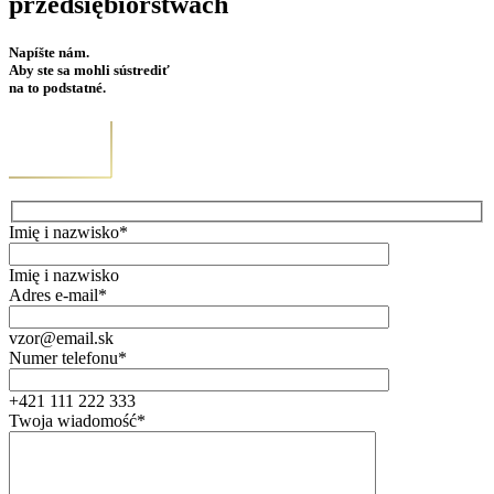
przedsiębiorstwach
Napíšte nám.
Aby ste sa mohli sústrediť
na to podstatné.
Imię i nazwisko*
Imię i nazwisko
Adres e-mail*
vzor@email.sk
Numer telefonu*
+421 111 222 333
Twoja wiadomość*