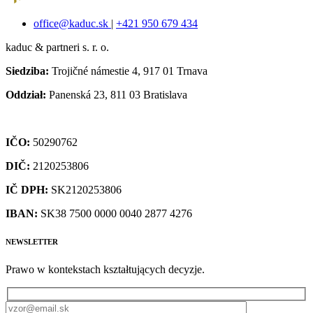
office@kaduc.sk
|
+421 950 679 434
kaduc & partneri s. r. o.
Siedziba:
Trojičné námestie 4, 917 01 Trnava
Oddział:
Panenská 23, 811 03 Bratislava
IČO:
50290762
DIČ:
2120253806
IČ DPH:
SK2120253806
IBAN:
SK38 7500 0000 0040 2877 4276
NEWSLETTER
Prawo w kontekstach kształtujących decyzje.