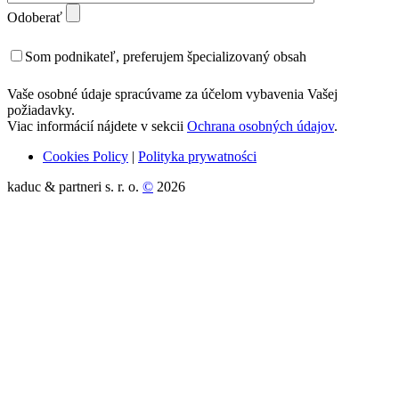
Odoberať
Som podnikateľ, preferujem špecializovaný obsah
Vaše osobné údaje spracúvame za účelom vybavenia Vašej
požiadavky.
Viac informácií nájdete v sekcii
Ochrana osobných údajov
.
Cookies Policy
|
Polityka prywatności
kaduc & partneri s. r. o.
©
2026