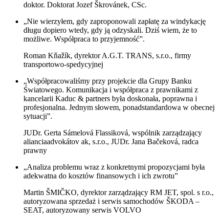
doktor. Doktorat Jozef Škrovánek, CSc.
„Nie wierzyłem, gdy zaproponowali zapłatę za windykację
długu dopiero wtedy, gdy ją odzyskali. Dziś wiem, że to
możliwe. Współpraca to przyjemność”.
Roman Kňažík, dyrektor A.G.T. TRANS, s.r.o., firmy
transportowo-spedycyjnej
„Współpracowaliśmy przy projekcie dla Grupy Banku
Światowego. Komunikacja i współpraca z prawnikami z
kancelarii Kaduc & partners była doskonała, poprawna i
profesjonalna. Jednym słowem, ponadstandardowa w obecnej
sytuacji”.
JUDr. Gerta Sámelová Flassiková, wspólnik zarządzający
alianciaadvokátov ak, s.r.o., JUDr. Jana Bačeková, radca
prawny
„Analiza problemu wraz z konkretnymi propozycjami była
adekwatna do kosztów finansowych i ich zwrotu”
Martin ŠMIČKO, dyrektor zarządzający RM JET, spol. s r.o.,
autoryzowana sprzedaż i serwis samochodów ŠKODA –
SEAT, autoryzowany serwis VOLVO