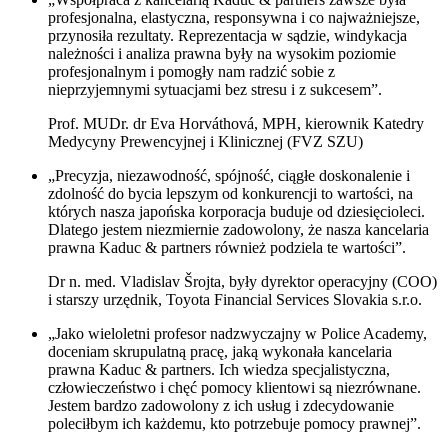
profesjonalna, elastyczna, responsywna i co najważniejsze,
przynosiła rezultaty. Reprezentacja w sądzie, windykacja
należności i analiza prawna były na wysokim poziomie
profesjonalnym i pomogły nam radzić sobie z
nieprzyjemnymi sytuacjami bez stresu i z sukcesem”.
Prof. MUDr. dr Eva Horváthová, MPH, kierownik Katedry
Medycyny Prewencyjnej i Klinicznej (FVZ SZU)
„Precyzja, niezawodność, spójność, ciągłe doskonalenie i
zdolność do bycia lepszym od konkurencji to wartości, na
których nasza japońska korporacja buduje od dziesięcioleci.
Dlatego jestem niezmiernie zadowolony, że nasza kancelaria
prawna Kaduc & partners również podziela te wartości”.
Dr n. med. Vladislav Šrojta, były dyrektor operacyjny (COO)
i starszy urzędnik, Toyota Financial Services Slovakia s.r.o.
„Jako wieloletni profesor nadzwyczajny w Police Academy,
doceniam skrupulatną pracę, jaką wykonała kancelaria
prawna Kaduc & partners. Ich wiedza specjalistyczna,
człowieczeństwo i chęć pomocy klientowi są niezrównane.
Jestem bardzo zadowolony z ich usług i zdecydowanie
poleciłbym ich każdemu, kto potrzebuje pomocy prawnej”.