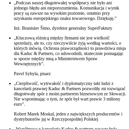
„Podczas naszej długotrwałej współpracy nie było ani
jednego błędu ani nieporozumienia. Komunikacja i wynik
pracy są zawsze na wysokim poziomie, ostatnio przy
uzyskaniu europejskiego znaku towarowego. Dziękuję.”
Inż. Branislav Šimo, dyrektor generalny SuperFaktury
„Kluczową różnicą między firmami nie jest wielkość
sprzedaży, ale to, czy rzeczywiście żyją według wartości, o
których mówią. Ochrona praworządności to prawdziwa misja
dla Kaduc & Partners, co udowodnili, skutecznie pomagając
w sporze między mną a Ministerstwem Spraw
Wewnętrznych”.
Pavel Sybyla, pisarz
„Cierpliwość, wytrwałość i dyplomatyczny takt ludzi z
kancelarii prawnej Kaduc & Partners pozwoliły mi rozwiązać
długotrwały spór z moim partnerem biznesowym ze Słowacji.
Nie wspominając o tym, że spór był wart prawie 3 miliony
euro”.
Robert Marek Moskal, jeden z największych producentów i
dystrybutorów jaj w Rzeczypospolitej Polskiej
„Współpraca z kancelarią Kaduc & partners zawsze była