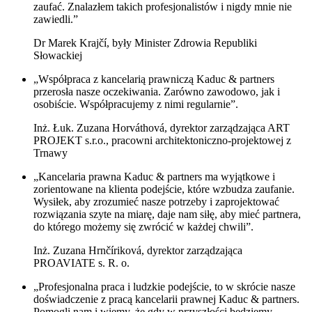
zaufać. Znalazłem takich profesjonalistów i nigdy mnie nie
zawiedli.”
Dr Marek Krajčí, były Minister Zdrowia Republiki
Słowackiej
„Współpraca z kancelarią prawniczą Kaduc & partners
przerosła nasze oczekiwania. Zarówno zawodowo, jak i
osobiście. Współpracujemy z nimi regularnie”.
Inż. Łuk. Zuzana Horváthová, dyrektor zarządzająca ART
PROJEKT s.r.o., pracowni architektoniczno-projektowej z
Trnawy
„Kancelaria prawna Kaduc & partners ma wyjątkowe i
zorientowane na klienta podejście, które wzbudza zaufanie.
Wysiłek, aby zrozumieć nasze potrzeby i zaprojektować
rozwiązania szyte na miarę, daje nam siłę, aby mieć partnera,
do którego możemy się zwrócić w każdej chwili”.
Inż. Zuzana Hrnčíriková, dyrektor zarządzająca
PROAVIATE s. R. o.
„Profesjonalna praca i ludzkie podejście, to w skrócie nasze
doświadczenie z pracą kancelarii prawnej Kaduc & partners.
Pomogli nam i wiemy, że gdy w przyszłości będziemy