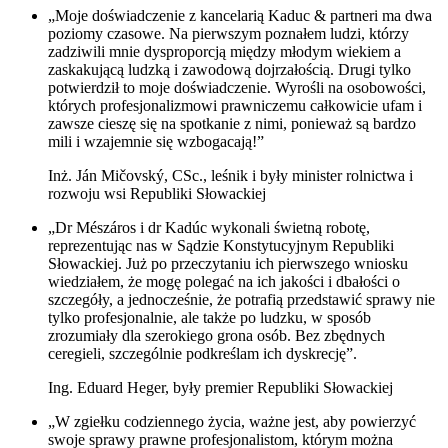
„Moje doświadczenie z kancelarią Kaduc & partneri ma dwa
poziomy czasowe. Na pierwszym poznałem ludzi, którzy
zadziwili mnie dysproporcją między młodym wiekiem a
zaskakującą ludzką i zawodową dojrzałością. Drugi tylko
potwierdził to moje doświadczenie. Wyrośli na osobowości,
których profesjonalizmowi prawniczemu całkowicie ufam i
zawsze cieszę się na spotkanie z nimi, ponieważ są bardzo
mili i wzajemnie się wzbogacają!”
Inż. Ján Mičovský, CSc., leśnik i były minister rolnictwa i
rozwoju wsi Republiki Słowackiej
„Dr Mészáros i dr Kadúc wykonali świetną robotę,
reprezentując nas w Sądzie Konstytucyjnym Republiki
Słowackiej. Już po przeczytaniu ich pierwszego wniosku
wiedziałem, że mogę polegać na ich jakości i dbałości o
szczegóły, a jednocześnie, że potrafią przedstawić sprawy nie
tylko profesjonalnie, ale także po ludzku, w sposób
zrozumiały dla szerokiego grona osób. Bez zbędnych
ceregieli, szczególnie podkreślam ich dyskrecję”.
Ing. Eduard Heger, były premier Republiki Słowackiej
„W zgiełku codziennego życia, ważne jest, aby powierzyć
swoje sprawy prawne profesjonalistom, którym można