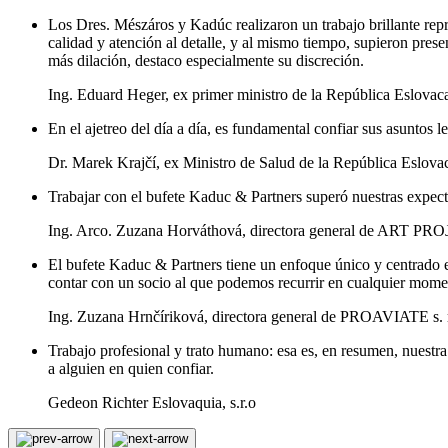
Los Dres. Mészáros y Kadúc realizaron un trabajo brillante repr
calidad y atención al detalle, y al mismo tiempo, supieron pre
más dilación, destaco especialmente su discreción.
Ing. Eduard Heger, ex primer ministro de la República Eslovac
En el ajetreo del día a día, es fundamental confiar sus asuntos
Dr. Marek Krajčí, ex Ministro de Salud de la República Eslova
Trabajar con el bufete Kaduc & Partners superó nuestras expect
Ing. Arco. Zuzana Horváthová, directora general de ART PROJE
El bufete Kaduc & Partners tiene un enfoque único y centrado e
contar con un socio al que podemos recurrir en cualquier mome
Ing. Zuzana Hrnčíriková, directora general de PROAVIATE s. r
Trabajo profesional y trato humano: esa es, en resumen, nuestr
a alguien en quien confiar.
Gedeon Richter Eslovaquia, s.r.o