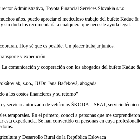
ector Administrativo, Toyota Financial Services Slovakia s.r.o.
uchos años, puedo apreciar el meticuloso trabajo del bufete Kaduc & P
s y sin duda los recomendaría a cualquiera que necesite ayuda legal.
obraran. Hoy sé que es posible. Un placer trabajar juntos.
ransporte y expedición
La comunicación y cooperación con los abogados del bufete Kaduc & Pa
vokátov ak, s.r.o., JUDr. Jana Bačeková, abogada
o a los costos financieros y su retorno”
nta y servicio autorizado de vehículos ŠKODA – SEAT, servicio técni
eles temporales. En el primero, conocí a personas que me sorprendieron
 esta experiencia. Se han convertido en personas en cuya profesionalid
edoras.
gricultura y Desarrollo Rural de la República Eslovaca