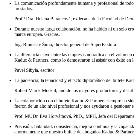
La comunicación profundamente humana y profesional de todo el e
prestados.
Prof.ª Dra. Helena Barancová, exdecana de la Facultad de Dere
Durante nuestra larga colaboración, no ha habido ni un solo err
marca europea. Gracias.
Ing. Branislav Šimo, director general de SuperFaktura
La diferencia clave entre las empresas no radica en el volumen
Kaduc & Partners, como lo demostraron al asistir con éxito en la 
Pavel Sibyla, escritor
La paciencia, la tenacidad y el tacto diplomático del bufete Ka
Robert Marek Moskal, uno de los mayores productores y distri
La colaboración con el bufete Kaduc & Partners siempre ha sido p
fueron de un alto nivel profesional y nos ayudaron a gestionar s
Prof. MUDr. Eva Horváthová, PhD., MPH, Jefa del Departame
Precisión, fiabilidad, consistencia, mejora continua y la capac
enormemente que nuestro bufete de abogados Kaduc & Partners