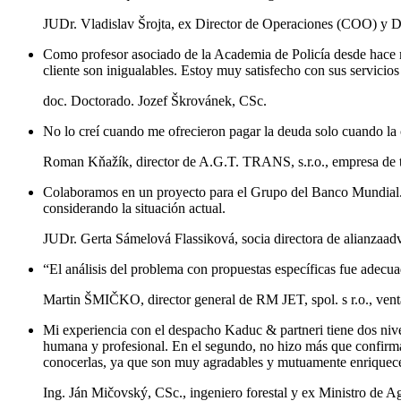
JUDr. Vladislav Šrojta, ex Director de Operaciones (COO) y Dir
Como profesor asociado de la Academia de Policía desde hace m
cliente son inigualables. Estoy muy satisfecho con sus servicio
doc. Doctorado. Jozef Škrovánek, CSc.
No lo creí cuando me ofrecieron pagar la deuda solo cuando la c
Roman Kňažík, director de A.G.T. TRANS, s.r.o., empresa de t
Colaboramos en un proyecto para el Grupo del Banco Mundial. 
considerando la situación actual.
JUDr. Gerta Sámelová Flassiková, socia directora de alianzaad
“El análisis del problema con propuestas específicas fue adecuad
Martin ŠMIČKO, director general de RM JET, spol. s r.o., ve
Mi experiencia con el despacho Kaduc & partneri tiene dos niv
humana y profesional. En el segundo, no hizo más que confirmar
conocerlas, ya que son muy agradables y mutuamente enriquec
Ing. Ján Mičovský, CSc., ingeniero forestal y ex Ministro de A