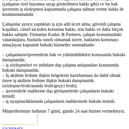
(çalışanın özel hayatına saygı gösterilmesi hakkı gibi) ve bu hak
işverenin iş sözleşmesi kapsamında çalışana talimat verme hakkı ile
kısıtlanmamalıdır.
Çalışanlar ayrıca yaptıkları iş için adil ücret alma, güvenli çalışma
koşulları, cinsel tacizden korunma hakkı, izin hakkı ve daha birçok
hakka sahiptir. Firmamız Kaduc & Partners, çalışan konumundaki
vatandaşlara, bunlarla sınırlı olmamak üzere, haklarını korumayı
amaçlayan kapsamlı hukuki hizmetler sunmaktadır:
– çalışanların/işverenlerin hak ve yükümlülükleri konusunda hukuki
danışmanlık;
– iş sözleşmeleri ve istihdam dışı çalışma anlaşmaları konusunda
hukuki danışmanlık;
– İş akdinin feshine ilişkin belgelerin hazırlanması da dahil olmak
üzere iş akdinin feshine ilişkin hukuki danışmanlık
(sözleşme/fesih/anında fesih/geçici fesih);
– işverenlerle mahkeme dışı görüşmelerde çalışanların hukuki
temsili;
– iş uyuşmazlıklarında çalışanların mahkemede hukuki temsili.
Müşterilerimize haftanın 7 günü, günde 24 saat hizmet vermekteyiz.