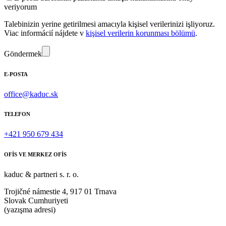
veriyorum
Talebinizin yerine getirilmesi amacıyla kişisel verilerinizi işliyoruz.
Viac informácií nájdete v
kişisel verilerin korunması bölümü
.
Göndermek
E-POSTA
office@kaduc.sk
TELEFON
+421 950 679 434
OFİS VE MERKEZ OFİS
kaduc & partneri s. r. o.
Trojičné námestie 4, 917 01 Trnava
Slovak Cumhuriyeti
(yazışma adresi)