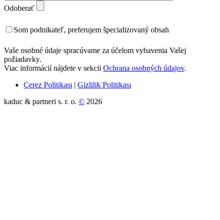
Odoberať
Som podnikateľ, preferujem špecializovaný obsah
Vaše osobné údaje spracúvame za účelom vybavenia Vašej
požiadavky.
Viac informácií nájdete v sekcii
Ochrana osobných údajov
.
Çerez Politikası
|
Gizlilik Politikası
kaduc & partneri s. r. o.
©
2026