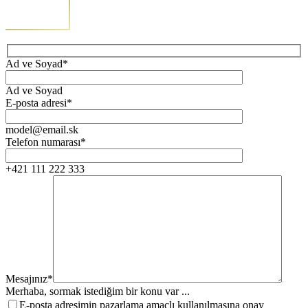
Ad ve Soyad*
Ad ve Soyad
E-posta adresi*
model@email.sk
Telefon numarası*
+421 111 222 333
Mesajınız*
Merhaba, sormak istediğim bir konu var ...
E-posta adresimin pazarlama amaçlı kullanılmasına onay