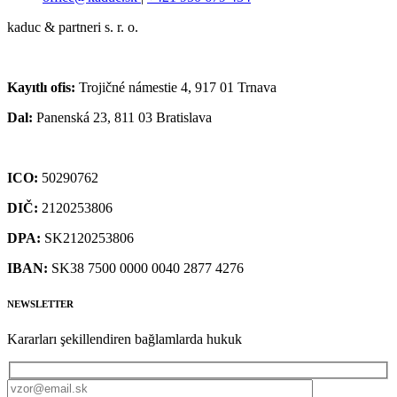
kaduc & partneri s. r. o.
Kayıtlı ofis:
Trojičné námestie 4, 917 01 Trnava
Dal:
Panenská 23, 811 03 Bratislava
ICO:
50290762
DIČ:
2120253806
DPA:
SK2120253806
IBAN:
SK38 7500 0000 0040 2877 4276
NEWSLETTER
Kararları şekillendiren bağlamlarda hukuk