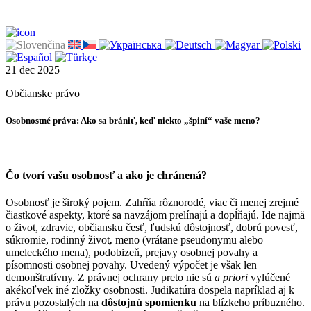
21
dec
2025
Občianske právo
Osobnostné práva: Ako sa brániť, keď niekto „špiní“ vaše meno?
Čo tvorí vašu osobnosť a ako je chránená?
Osobnosť je široký pojem. Zahŕňa rôznorodé, viac či menej zrejmé
čiastkové aspekty, ktoré sa navzájom prelínajú a dopĺňajú. Ide najmä
o život, zdravie, občiansku česť, ľudskú dôstojnosť, dobrú povesť,
súkromie, rodinný život
,
meno (vrátane pseudonymu alebo
umeleckého mena), podobizeň, prejavy osobnej povahy a
písomnosti osobnej povahy. Uvedený výpočet je však len
demonštratívny. Z právnej ochrany preto nie sú
a priori
vylúčené
akékoľvek iné zložky osobnosti. Judikatúra dospela napríklad aj k
právu pozostalých na
dôstojnú spomienku
na blízkeho príbuzného.