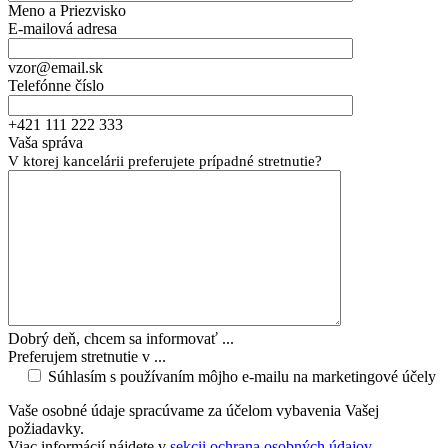
Meno a Priezvisko
E-mailová adresa
vzor@email.sk
Telefónne číslo
+421 111 222 333
Vaša správa
V ktorej kancelárii preferujete prípadné stretnutie?
Dobrý deň, chcem sa informovať ...
Preferujem stretnutie v ...
Súhlasím s používaním môjho e-mailu na marketingové účely
Vaše osobné údaje spracúvame za účelom vybavenia Vašej
požiadavky.
Viac informácií nájdete v
sekcii ochrana osobných údajov
.