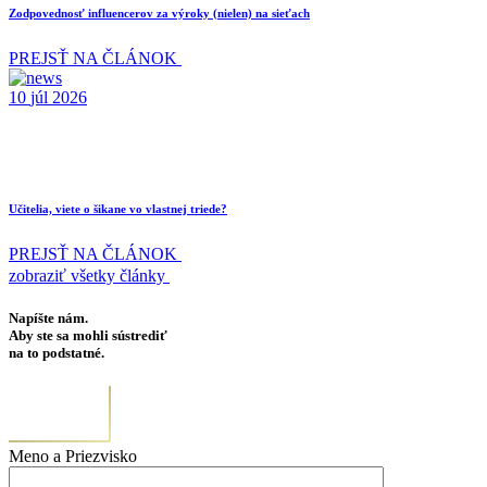
Zodpovednosť influencerov za výroky (nielen) na sieťach
PREJSŤ NA ČLÁNOK
10
júl
2026
Učitelia, viete o šikane vo vlastnej triede?
PREJSŤ NA ČLÁNOK
zobraziť všetky články
Napíšte nám.
Aby ste sa mohli sústrediť
na to podstatné.
Meno a Priezvisko