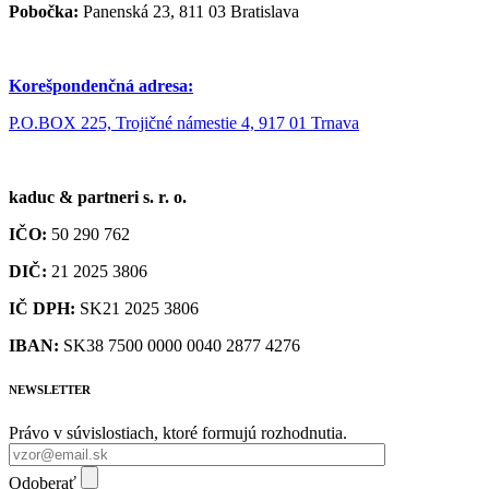
Pobočka:
Panenská 23, 811 03 Bratislava
Korešpondenčná adresa:
P.O.BOX 225, Trojičné námestie 4, 917 01 Trnava
kaduc & partneri s. r. o.
IČO:
50 290 762
DIČ:
21 2025 3806
IČ DPH:
SK21 2025 3806
IBAN:
SK38 7500 0000 0040 2877 4276
NEWSLETTER
Právo v súvislostiach, ktoré formujú rozhodnutia.
Odoberať