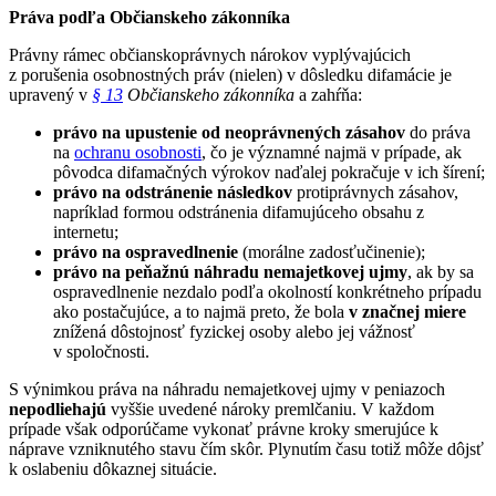
Práva podľa Občianskeho zákonníka
Právny rámec občianskoprávnych nárokov vyplývajúcich
z porušenia osobnostných práv (nielen) v dôsledku difamácie je
upravený v
§ 13
Občianskeho zákonníka
a zahŕňa:
právo na upustenie od neoprávnených zásahov
do práva
na
ochranu osobnosti
, čo je významné najmä v prípade, ak
pôvodca difamačných výrokov naďalej pokračuje v ich šírení;
právo na odstránenie následkov
protiprávnych zásahov,
napríklad formou odstránenia difamujúceho obsahu z
internetu;
právo na ospravedlnenie
(morálne zadosťučinenie);
právo na peňažnú
náhradu nemajetkovej ujmy
, ak by sa
ospravedlnenie nezdalo podľa okolností konkrétneho prípadu
ako postačujúce, a to najmä preto, že bola
v značnej miere
znížená dôstojnosť fyzickej osoby alebo jej vážnosť
v spoločnosti.
S výnimkou práva na náhradu nemajetkovej ujmy v peniazoch
nepodliehajú
vyššie uvedené nároky premlčaniu. V každom
prípade však odporúčame vykonať právne kroky smerujúce k
náprave vzniknutého stavu čím skôr. Plynutím času totiž môže dôjsť
k oslabeniu dôkaznej situácie.