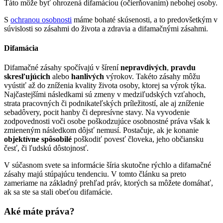
Táto môže byť ohrozená difamáciou (očierňovaním) nebohej osoby.
S
ochranou osobnosti
máme bohaté skúsenosti, a to predovšetkým v
súvislosti so zásahmi do života a zdravia a difamačnými zásahmi.
Difamácia
Difamačné zásahy
spočívajú v šírení
nepravdivých
,
pravdu
skresľujúcich
alebo
hanlivých
výrokov. Takéto zásahy môžu
vyústiť až do zníženia kvality života osoby, ktorej sa výrok týka.
Najčastejšími následkami sú zmeny v medziľudských vzťahoch,
strata pracovných či podnikateľských príležitostí, ale aj zníženie
sebadôvery, pocit hanby či depresívne stavy. Na vyvodenie
zodpovednosti voči osobe poškodzujúce osobnostné práva však k
zmieneným následkom dôjsť nemusí. Postačuje, ak je konanie
objektívne spôsobilé
poškodiť povesť človeka, jeho občiansku
česť, či ľudskú dôstojnosť.
V súčasnom svete sa informácie šíria skutočne rýchlo a difamačné
zásahy majú stúpajúcu tendenciu. V tomto článku sa preto
zameriame na základný prehľad práv, ktorých sa môžete domáhať,
ak sa ste sa stali obeťou difamácie.
Aké máte práva?