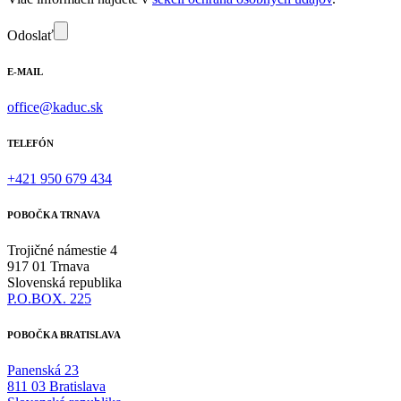
Odoslať
E-MAIL
office@kaduc.sk
TELEFÓN
+421 950 679 434
POBOČKA TRNAVA
Trojičné námestie 4
917 01 Trnava
Slovenská republika
P.O.BOX. 225
POBOČKA BRATISLAVA
Panenská 23
811 03 Bratislava