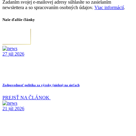
Zadaním svojej e-mailovej adresy súhlasíte so zasielaním
newslettera a so spracovaním osobných údajov.
Viac informácií
.
Naše ďalšie články
27
júl
2026
Zodpovednosť politika za výroky (nielen) na sieťach
PREJSŤ NA ČLÁNOK
21
júl
2026