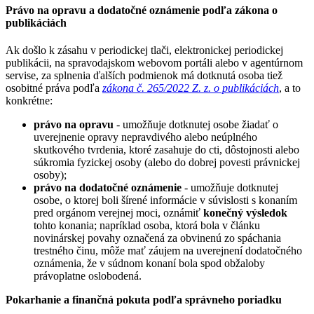
Právo na opravu a dodatočné oznámenie podľa zákona o
publikáciách
Ak došlo k zásahu v periodickej tlači, elektronickej periodickej
publikácii, na spravodajskom webovom portáli alebo v agentúrnom
servise, za splnenia ďalších podmienok má dotknutá osoba tiež
osobitné práva podľa
zákona č. 265/2022 Z. z. o publikáciách
, a to
konkrétne:
právo na opravu
- umožňuje dotknutej osobe žiadať o
uverejnenie opravy nepravdivého alebo neúplného
skutkového tvrdenia, ktoré zasahuje do cti, dôstojnosti alebo
súkromia fyzickej osoby (alebo do dobrej povesti právnickej
osoby);
právo na dodatočné oznámenie
- umožňuje dotknutej
osobe, o ktorej boli šírené informácie v súvislosti s konaním
pred orgánom verejnej moci, oznámiť
konečný výsledok
tohto konania; napríklad osoba, ktorá bola v článku
novinárskej povahy označená za obvinenú zo spáchania
trestného činu, môže mať záujem na uverejnení dodatočného
oznámenia, že v súdnom konaní bola spod obžaloby
právoplatne oslobodená.
Pokarhanie a finančná pokuta podľa správneho poriadku