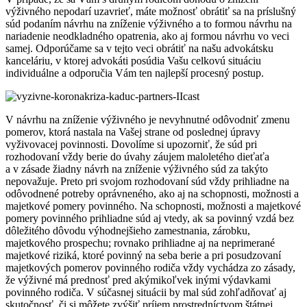
výživného nepodarí uzavrieť, máte možnosť obrátiť sa na príslušný
súd podaním návrhu na zníženie výživného a to formou návrhu na
nariadenie neodkladného opatrenia, ako aj formou návrhu vo veci
samej. Odporúčame sa v tejto veci obrátiť na našu advokátsku
kanceláriu, v ktorej advokáti posúdia Vašu celkovú situáciu
individuálne a odporučia Vám ten najlepší procesný postup.
V návrhu na zníženie výživného je nevyhnutné odôvodniť zmenu
pomerov, ktorá nastala na Vašej strane od poslednej úpravy
vyživovacej povinnosti. Dovolíme si upozorniť, že súd pri
rozhodovaní vždy berie do úvahy záujem maloletého dieťaťa
a v zásade žiadny návrh na zníženie výživného súd za takýto
nepovažuje. Preto pri svojom rozhodovaní súd vždy prihliadne na
odôvodnené potreby oprávneného, ako aj na schopnosti, možnosti a
majetkové pomery povinného. Na schopnosti, možnosti a majetkové
pomery povinného prihliadne súd aj vtedy, ak sa povinný vzdá bez
dôležitého dôvodu výhodnejšieho zamestnania, zárobku,
majetkového prospechu; rovnako prihliadne aj na neprimerané
majetkové riziká, ktoré povinný na seba berie a pri posudzovaní
majetkových pomerov povinného rodiča vždy vychádza zo zásady,
že výživné má prednosť pred akýmikoľvek inými výdavkami
povinného rodiča. V súčasnej situácii by mal súd zohľadňovať aj
skutočnosť, či si môžete zvýšiť príjem prostredníctvom štátnej