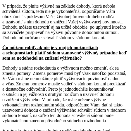
V prípade, že plníte výživné na základe dohody, ktorá nebola
schválená súdom, teda nie je vykonateľná, odporúčame Vám
oboznámiť s poklesom Vašej životnej úrovne druhého rodiča
a uzatvoriť s ním dohodu o znížení Vašej vyživovacej povinnosti.
Dohodu môžete uzatvoriť aj na určité obdobie, po uplynutí ktorého
sa zaviažete prispievať na výživu pôvodne dohodnutou sumou.
Dohodu odporúčame schváliť súdom v súdnom konaní.
Čo môžem robiť, ak nie je v mojich možnostiach
a schopnostiach platiť súdom stanovené výživné, prípadne keď
som sa nedohodol na znížení výživného?
Dohody a súdne rozhodnutia o výživnom možno zmeniť, ak sa
zmenia pomery. Zmena pomerov musí byť však natoľko podstatná,
že Vám reálne neumožňuje plniť vyživovaciu povinnosť riadne
a včas. Zmenu pomerov musíte vedieť v súdnom konaní preukázať
a dostatočne odôvodniť. Preto je jednoduchšie komunikovať
o situácii a jej vážnosti s druhým rodičom a uzavrieť dohodu
o znížení výživného. V prípade, že máte určené výživné
vykonateľným rozhodnutím súdu, odporúčame Vám, dať si takto
uzatvorenú dohodu o znížení výživného schváliť súdom v riadnom
súdnom konaní, nakoľko len dohoda schválená súdom bude
vykonateľnou zmenou pôvodného súdneho rozhodnutia.
V prípade, že sa Vám s druhým rodičom dohodu o znížení