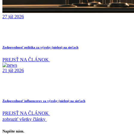
27
júl
2026
Zodpovednosť politika za výroky (nielen) na sieťach
PREJSŤ NA ČLÁNOK
21
júl
2026
Zodpovednosť influencerov za výroky (nielen) na sieťach
PREJSŤ NA ČLÁNOK
zobraziť všetky články
Napíšte nám.