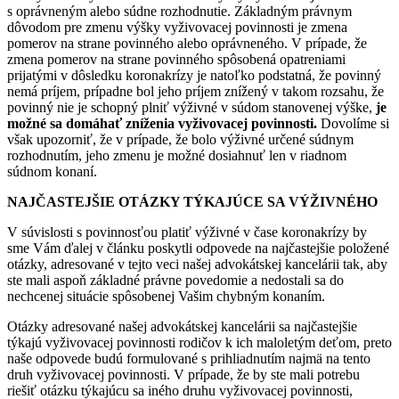
s oprávneným alebo súdne rozhodnutie. Základným právnym
dôvodom pre zmenu výšky vyživovacej povinnosti je zmena
pomerov na strane povinného alebo oprávneného. V prípade, že
zmena pomerov na strane povinného spôsobená opatreniami
prijatými v dôsledku koronakrízy je natoľko podstatná, že povinný
nemá príjem, prípadne bol jeho príjem znížený v takom rozsahu, že
povinný nie je schopný plniť výživné v súdom stanovenej výške,
je
možné sa domáhať zníženia vyživovacej povinnosti.
Dovolíme si
však upozorniť, že v prípade, že bolo výživné určené súdnym
rozhodnutím, jeho zmenu je možné dosiahnuť len v riadnom
súdnom konaní.
NAJČASTEJŠIE OTÁZKY TÝKAJÚCE SA VÝŽIVNÉHO
V súvislosti s povinnosťou platiť výživné v čase koronakrízy by
sme Vám ďalej v článku poskytli odpovede na najčastejšie položené
otázky, adresované v tejto veci našej advokátskej kancelárii tak, aby
ste mali aspoň základné právne povedomie a nedostali sa do
nechcenej situácie spôsobenej Vašim chybným konaním.
Otázky adresované našej advokátskej kancelárii sa najčastejšie
týkajú vyživovacej povinnosti rodičov k ich maloletým deťom, preto
naše odpovede budú formulované s prihliadnutím najmä na tento
druh vyživovacej povinnosti. V prípade, že by ste mali potrebu
riešiť otázku týkajúcu sa iného druhu vyživovacej povinnosti,