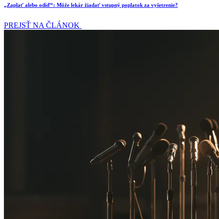
„Zaplať alebo odíď“: Môže lekár žiadať vstupný poplatok za vyšetrenie?
PREJSŤ NA ČLÁNOK