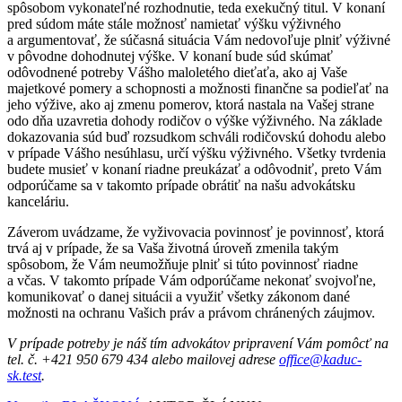
spôsobom vykonateľné rozhodnutie, teda exekučný titul. V konaní
pred súdom máte stále možnosť namietať výšku výživného
a argumentovať, že súčasná situácia Vám nedovoľuje plniť výživné
v pôvodne dohodnutej výške. V konaní bude súd skúmať
odôvodnené potreby Vášho maloletého dieťaťa, ako aj Vaše
majetkové pomery a schopnosti a možnosti finančne sa podieľať na
jeho výžive, ako aj zmenu pomerov, ktorá nastala na Vašej strane
odo dňa uzavretia dohody rodičov o výške výživného. Na základe
dokazovania súd buď rozsudkom schváli rodičovskú dohodu alebo
v prípade Vášho nesúhlasu, určí výšku výživného. Všetky tvrdenia
budete musieť v konaní riadne preukázať a odôvodniť, preto Vám
odporúčame sa v takomto prípade obrátiť na našu advokátsku
kanceláriu.
Záverom uvádzame, že vyživovacia povinnosť je povinnosť, ktorá
trvá aj v prípade, že sa Vaša životná úroveň zmenila takým
spôsobom, že Vám neumožňuje plniť si túto povinnosť riadne
a včas. V takomto prípade Vám odporúčame nekonať svojvoľne,
komunikovať o danej situácii a využiť všetky zákonom dané
možnosti na ochranu Vašich práv a právom chránených záujmov.
V prípade potreby je náš tím advokátov pripravení Vám pomôcť na
tel. č. +421 950 679 434 alebo mailovej adrese
office@kaduc-
sk.test
.