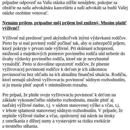
prípadne odpoveď na Vašu otázku nižšie nenájdete, pokojne sa
obráťte na našu advokátsku kanceláriu a naši advokáti sa budú Vašej
otázke osobitne venovať.
Nemám príjem, prípadne môj príjem bol znížený. Musím platiť
výživné?
Výživné má prednosť pred akýmikoľvek inými výdavkami rodičov.
Preto by si mal povinný rodič počínať tak, aby si zabezpečil príjem,
ktorý pokryje v prvom rade výživné. Pri skúmaní schopností,
možností a majetkových pomerov povinného rodiča súd neberie do
úvahy výdavky povinného rodiča, ktoré nie je nevyhnutné
vynaložiť. Preto si dovolíme upozorniť rodičov, že plnenie
vyživovacej povinnosti rodičov k deťom je ich zákonnou
povinnosťou bez ohľadu na ich aktuálnu finančnú situáciu. Rodičia,
ktorí nemajú uloženú vyživovaciu povinnosť súdnym rozhodnutím,
si ju musia plniť aspoň v minimálnom rozsahu.
Pre prípad, že plníte svoju vyživovaciu povinnosť k deťom na
základe vykonateľného súdneho rozhodnutia, musíte plniť aj
naďalej výživné riadne, t.j. v súdom stanovenej výške a včas, t.j.
v lehote splatnosti stanovenej súdnym rozhodnutím. V prípade, že
neplníte výživné riadne a včas, oprávnený má nárok na úroky
z omeškania z dlžnej sumy a vystavujete sa riziku exekúcie
a trestného stíhania.