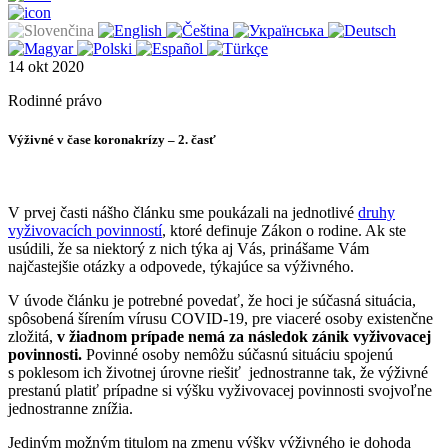
14
okt
2020
Rodinné právo
Výživné v čase koronakrízy – 2. časť
V prvej časti nášho článku sme poukázali na jednotlivé
druhy
vyživovacích povinností
, ktoré definuje Zákon o rodine. Ak ste
usúdili, že sa niektorý z nich týka aj Vás, prinášame Vám
najčastejšie otázky a odpovede, týkajúce sa výživného.
V úvode článku je potrebné povedať, že hoci je súčasná situácia,
spôsobená šírením vírusu COVID-19, pre viaceré osoby existenčne
zložitá,
v žiadnom prípade nemá za následok zánik vyživovacej
povinnosti.
Povinné osoby nemôžu súčasnú situáciu spojenú
s poklesom ich životnej úrovne riešiť jednostranne tak, že výživné
prestanú platiť prípadne si výšku vyživovacej povinnosti svojvoľne
jednostranne znížia.
Jediným možným titulom na zmenu výšky výživného je dohoda