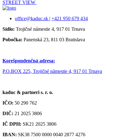
STREET VIEW
office@kaduc.sk
|
+421 950 679 434
Sídlo:
Trojičné námestie 4, 917 01 Trnava
Pobočka:
Panenská 23, 811 03 Bratislava
Korešpondenčná adresa:
P.O.BOX 225, Trojičné námestie 4, 917 01 Trnava
kaduc & partneri s. r. o.
IČO:
50 290 762
DIČ:
21 2025 3806
IČ DPH:
SK21 2025 3806
IBAN:
SK38 7500 0000 0040 2877 4276